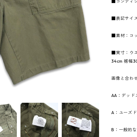
■コンディ
■表記サイズ
■素材：コッ
■実寸：ウエス
34cm 裾幅3
画像と合わ
AA：デッ
A：ユーズ
B：一般的