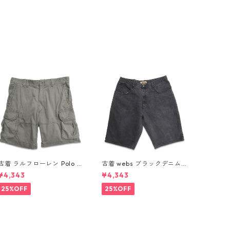
古着 ラルフローレン Polo R
古着 webs ブラックデニム
alph Lauren カーゴ ショー
ショートパンツ ハーフパン
¥4,343
¥4,343
トパンツ ハーフパンツ グリ
ツ 表記：W42 gd410354
ーン系 表記：36 gd41037
n w60802
25%OFF
25%OFF
5n w60805