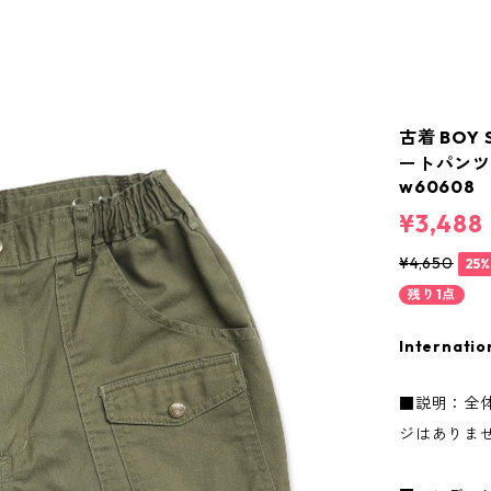
古着 BOY 
ートパンツ 
w60608
¥3,488
¥4,650
25
残り1点
Internatio
■説明：全
ジはありま