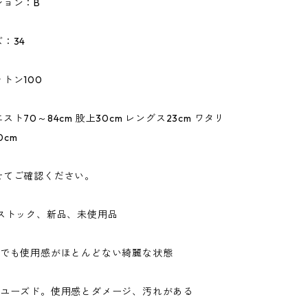
ション：B
：34
トン100
ト70～84cm 股上30cm レングス23cm ワタリ
0cm
せてご確認ください。
ドストック、新品、未使用品
ドでも使用感がほとんどない綺麗な状態
なユーズド。使用感とダメージ、汚れがある