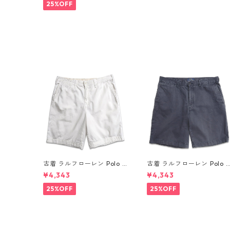
34 gd409675n w60608
25%OFF
古着 ラルフローレン Polo R
古着 ラルフローレン Polo 
alph Lauren チノ ノータッ
alph Lauren チノ ノータッ
¥4,343
¥4,343
ク ショーツ ショートパンツ
ク ショーツ ショートパンツ
ハーフパンツ ホワイト 表
ハーフパンツ ネイビー系 表
25%OFF
25%OFF
記：W34 gd410365n w6
記：W34 gd410364n w6
0804
0804