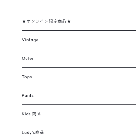
★オンライン限定商品★
ミリタリーデッドストック
Vintage
アウター
Jacket
Outer
デニムジャケット
トップス
Tee
コート
Tops
ミリタリージャケット
半袖シャツ
パンツ
Sweat Shirts
デニムジャケット
Tシャツ
Pants
スイングトップ
長袖シャツ
デニムパンツ
REVERSE WEAVE
レディース
Pants
ミリタリージャケット
長袖シャツ
デニムパンツ
Kids 商品
カバーオール
Tシャツ・ロンT
ミリタリーパンツ
アウター
ブランドシャツ
501,505
キッズ
Shirts
スウィングトップ
半袖シャツ
ミリタリーパンツ
Vintage
Lady's商品