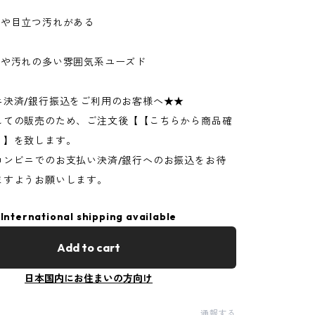
ジや目立つ汚れがある
ジや汚れの多い雰囲気系ユーズド
ニ決済/銀行振込をご利用のお客様へ★★
しての販売のため、ご注文後【【こちらから商品確
】】を致します。
コンビニでのお支払い決済/銀行へのお振込をお待
ますようお願いします。
International shipping available
Add to cart
日本国内にお住まいの方向け
通報する