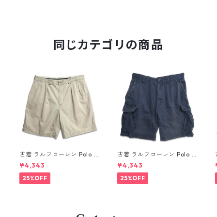
同じカテゴリの商品
R
古着 ラルフローレン Polo R
古着 ラルフローレン Polo R
alph Lauren チノ ツータッ
alph Lauren カーゴ ショー
¥4,343
¥4,343
ク ショーツ ショートパンツ
トパンツ ハーフパンツ ネイ
ハーフパンツ ベージュ 表
ビー 表記：35 gd410376n
25%OFF
25%OFF
記：W36 gd410363n w6
w60805
0804