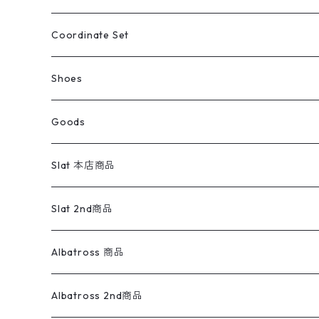
アウトドア
ポロシャツ
ワークパンツ
トップス
ストライプシャツ
バギーズデニム
アウター
Tops
ライフスタイル雑貨
Ladies
アウトドアナイロンジャケット
ポロシャツ
チノパンツ
Tops
Tシャツ
Coordinate Set
ウールジャケット
スウェット・トレーナー
コーデュロイパンツ
ボトムス
コーデュロイシャツ
フレアデニム
トップス
Pants
ラグ・ブランケット
ブランド
Sweater
スポーツナイロンジャケット
スウェット・パーカ
イージーパンツ
Pants
ブラウス／シャツ／デザイントップス
Shoes
コート
パーカー
スウェットパンツ
ワンピース
スウェードシャツ
ブラックデニム
ボトムス
ラルフローレン
プリントスウェット
長袖
Goods
ワークジャケット
ベスト
スラックス
ベスト／キャミソール
22cm以下
Goods
ナイロンジャケット
セーター・カーディガン
ジャージパンツ
ウールシャツ
ワンピース
リーバイス
ロゴスウェット
半袖
Military
テーラードジャケット
セーター・カーディガン
ワークパンツ
スウェット
22.5cm
バンダナ
Slat 本店商品
ダウンジャケット・ベスト
スラックス
リネンシャツ
ロンパース
エルエルビーン
無地スウェット
アランセーター
ウールジャケット
フリース
コーデュロイパンツ
ニット
23cm
Outer
Slat 2nd商品
ベスト
オーバーオール・つなぎ
柄シャツ
アディダス
キャラスウェット
ウールセーター
ダウンジャケット
オーバーオール・つなぎ
ジャケット
23.5cm
Tee
アウター
Albatross 商品
コーチジャケット
チノパン
ワークシャツ
ナイキ
REVERSE WEAVE
コットン
ハンティングジャケット
レザージャケット
ショーツ
スカート
24cm
Shirts
長袖シャツ
Vintage sweater
Albatross 2nd商品
フリースジャケット・ベスト
ウールパンツ
ミリタリー