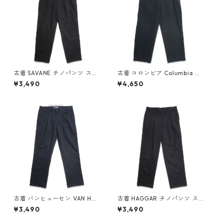
古着 SAVANE チノパンツ スラ
古着 コロンビア Columbia ア
ックス ツータック ブラック 表
ウトドアパンツ チノパンツ ブ
¥3,490
¥4,650
記：W34L30 gd409636n
ラック ネイビー系 表記：34
w60604
gd409914n w60628
古着 バンヒューセン VAN HEU
古着 HAGGAR チノパンツ ス
SEN ツータック チノパンツ ネ
ラックス ツータック ブラック
¥3,490
¥3,490
イビーグレー 表記：W34L32
表記：W34L32 gd409526n