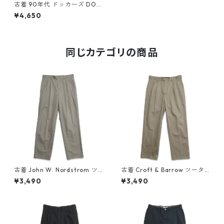
古着 90年代 ドッカーズ DOC
KERS ツータック チノパンツ
¥4,650
ネイビー 表記：W33L32 gd
409673n w60608
同じカテゴリの商品
古着 John W. Nordstrom ツ
古着 Croft & Barrow ツータ
ータック チノパンツ ベージュ
ック チノパンツ ベージュ ブラ
¥3,490
¥3,490
表記：W33L32 gd409123n
ウン系 表記：W32L30 gd4
w60417
09525n w60526