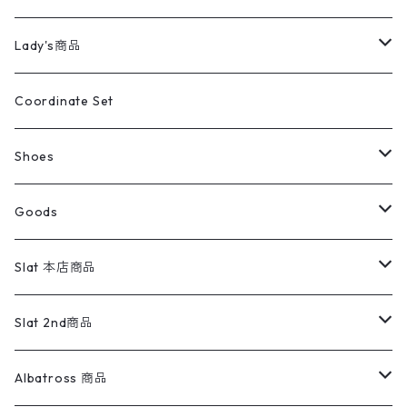
カバーオール
Tシャツ・ロンT
ミリタリーパンツ
アウター
ブランドシャツ
501,505
キッズ
Shirts
スウィングトップ
半袖シャツ
ミリタリーパンツ
Vintage
Lady's商品
アウトドア
ポロシャツ
ワークパンツ
トップス
ストライプシャツ
バギーズデニム
アウター
Tops
ライフスタイル雑貨
Ladies
アウトドアナイロンジャケット
ポロシャツ
チノパンツ
Tops
Tシャツ
Coordinate Set
ウールジャケット
スウェット・トレーナー
コーデュロイパンツ
ボトムス
コーデュロイシャツ
フレアデニム
トップス
Pants
ラグ・ブランケット
ブランド
Sweater
スポーツナイロンジャケット
スウェット・パーカ
イージーパンツ
Pants
ブラウス／シャツ／デザイントップス
Shoes
コート
パーカー
スウェットパンツ
ワンピース
スウェードシャツ
ブラックデニム
ボトムス
ラルフローレン
プリントスウェット
長袖
Goods
ワークジャケット
ベスト
スラックス
ベスト／キャミソール
22cm以下
Goods
ナイロンジャケット
セーター・カーディガン
ジャージパンツ
ウールシャツ
ワンピース
リーバイス
ロゴスウェット
半袖
Military
テーラードジャケット
セーター・カーディガン
ワークパンツ
スウェット
22.5cm
バンダナ
Slat 本店商品
ダウンジャケット・ベスト
スラックス
リネンシャツ
ロンパース
エルエルビーン
無地スウェット
アランセーター
ウールジャケット
フリース
コーデュロイパンツ
ニット
23cm
Outer
Slat 2nd商品
ベスト
オーバーオール・つなぎ
柄シャツ
アディダス
キャラスウェット
ウールセーター
ダウンジャケット
オーバーオール・つなぎ
ジャケット
23.5cm
Tee
アウター
Albatross 商品
コーチジャケット
チノパン
ワークシャツ