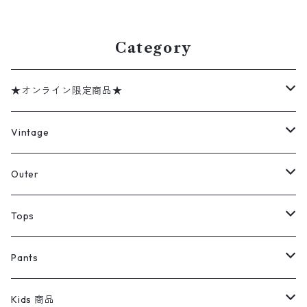
gd409916n w60629
w60526
Category
★オンライン限定商品★
ミリタリーデッドストック
Vintage
アウター
Jacket
Outer
デニムジャケット
トップス
Tee
コート
Tops
ミリタリージャケット
半袖シャツ
パンツ
Sweat Shirts
デニムジャケット
Tシャツ
Pants
スイングトップ
長袖シャツ
デニムパンツ
REVERSE WEAVE
レディース
Pants
ミリタリージャケット
長袖シャツ
デニムパンツ
Kids 商品