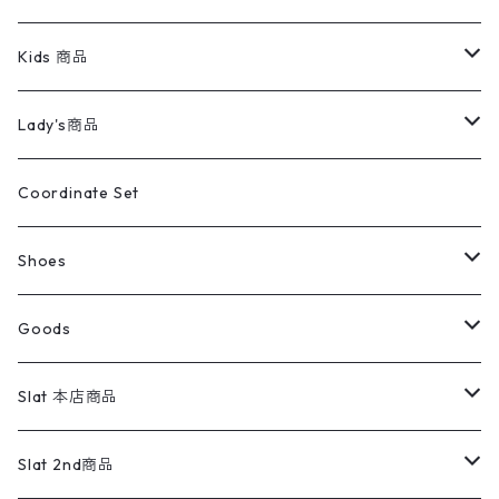
スイングトップ
長袖シャツ
デニムパンツ
REVERSE WEAVE
レディース
Pants
ミリタリージャケット
長袖シャツ
デニムパンツ
Kids 商品
カバーオール
Tシャツ・ロンT
ミリタリーパンツ
アウター
ブランドシャツ
501,505
キッズ
Shirts
スウィングトップ
半袖シャツ
ミリタリーパンツ
Vintage
Lady's商品
アウトドア
ポロシャツ
ワークパンツ
トップス
ストライプシャツ
バギーズデニム
アウター
Tops
ライフスタイル雑貨
Ladies
アウトドアナイロンジャケット
ポロシャツ
チノパンツ
Tops
Tシャツ
Coordinate Set
ウールジャケット
スウェット・トレーナー
コーデュロイパンツ
ボトムス
コーデュロイシャツ
フレアデニム
トップス
Pants
ラグ・ブランケット
ブランド
Sweater
スポーツナイロンジャケット
スウェット・パーカ
イージーパンツ
Pants
ブラウス／シャツ／デザイントップス
Shoes
コート
パーカー
スウェットパンツ
ワンピース
スウェードシャツ
ブラックデニム
ボトムス
ラルフローレン
プリントスウェット
長袖
Goods
ワークジャケット
ベスト
スラックス
ベスト／キャミソール
22cm以下
Goods
ナイロンジャケット
セーター・カーディガン
ジャージパンツ
ウールシャツ
ワンピース
リーバイス
ロゴスウェット
半袖
Military
テーラードジャケット
セーター・カーディガン
ワークパンツ
スウェット
22.5cm
バンダナ
Slat 本店商品
ダウンジャケット・ベスト
スラックス
リネンシャツ
ロンパース
エルエルビーン
無地スウェット
アランセーター
ウールジャケット
フリース
コーデュロイパンツ
ニット
23cm
Outer
Slat 2nd商品
ベスト
オーバーオール・つなぎ