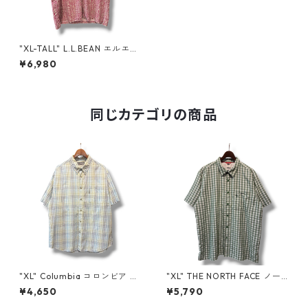
"XL-TALL" L.L.BEAN エルエル
ビーン 半袖シャツ 総柄 民族柄
¥6,980
レッド 赤 古着 古着屋 高円寺
ビンテージ n60608
同じカテゴリの商品
"XL" Columbia コロンビア 半
"XL" THE NORTH FACE ノー
袖シャツ チェック マルチ 古着
スフェイス 半袖シャツ チェッ
¥4,650
¥5,790
古着屋 高円寺 ビンテージ n60
ク 緑 グリーン 古着 古着屋 高
803
円寺 ビンテージ n60803