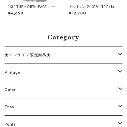
"XL" THE NORTH FACE ノー
ポルトガル製 01年 "L" Patag
スフェイス 半袖シャツ ストラ
onia パタゴニア 半袖シャツ A
¥4,650
¥12,780
イプ 古着 古着屋 高円寺 ビン
Cシャツ チェック 古着 古着屋
テージ n60803
高円寺 ビンテージ n60727
Category
★オンライン限定商品★
ミリタリーデッドストック
Vintage
アウター
Jacket
Outer
デニムジャケット
トップス
Tee
コート
Tops
ミリタリージャケット
半袖シャツ
パンツ
Sweat Shirts
デニムジャケット
Tシャツ
Pants