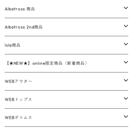
柄シャツ
アディダス
キャラスウェット
ウールセーター
ダウンジャケット
オーバーオール・つなぎ
ジャケット
23.5cm
Tee
アウター
Albatross 商品
コーチジャケット
チノパン
ワークシャツ
ナイキ
REVERSE WEAVE
コットン
ハンティングジャケット
レザージャケット
ショーツ
スカート
24cm
Shirts
長袖シャツ
Vintage sweater
Albatross 2nd商品
フリースジャケット・ベスト
ウールパンツ
ミリタリー
チャンピオン
アクリル
アウトドアジャケット
S/S Shirts
アウトドアシャツ
Otherジャケット
Otherパンツ
パンツ(w30以下)
24.5cm
Sweat Shirts
半袖シャツ
Outer
70sアイテム
Isla商品
レザー
ペインターパンツ
ネルシャツ
カーハート
コート
L/S Shirts
ブランドシャツ
REVERSE WEAVE
アウトドアシャツ
Sailing Jacket
ワンピース
25cm
Sweater
スウェット シャツ
Other Tops
Marlboro
2点セットコーデ
【★NEW★】online限定商品（新着商品）
テーラードジャケット
ショートパンツ
ディッキーズ
ライトジャケット
デザインシャツ
ブランドシャツ
Swingtop
長袖
ブランドスウェット
Fleece tops
25.5cm
Fleece
パンツ
Sweat Shirts
GAP
Sweat Shirts
8月NEWアイテム（2026）
WEBアウター
ボアジャケット
イージーパンツ
ウールリッチ
ミリタリージャケット
リネンシャツ
リネンシャツ
Coat
半袖
プリントスウェット
Knit
リーバイス501 505
トップス
その他
26cm
Other Tops
Tシャツ
Hoodie
アウター
Knit
7月NEWアイテム（2026）
ジャケット
WEBトップス
ビンテージ
トミーヒルフィガー
ウールジャケット
コーデユロイシャツ
ハワイアンシャツ
Denim Jacket
ノースリーブ
アウトドアスウェット
Tailored Jacket
スラックス
パンツ
ワークジャケット
コート
プルオーバー
トップス
ミリタリージャケット
26.5cm
Pants
デッドストック ミリタリー
Tee
フリース
Military
6月NEWアイテム（2026）
コート
Tシャツ
WEBボトムス
その他
ノーティカ
ワークジャケット
ワークシャツ
デザインシャツ
Leather Jacket
無地スウェット
Gown
チノパンツ