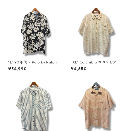
"L" 90年代〜 Polo by Ralph L
"XL" Columbia コロンビア 半
auren ポロバイラルフローレ
袖シャツ チェック ベージュ 古
¥34,990
¥4,650
ン ADAMS 開襟シャツ アロハ
着 古着屋 高円寺 ビンテージ n
シャツ ブラック ホワイト 黒
60803
白 古着 古着屋 高円寺 ビンテ
ージ n60723