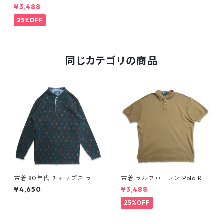
ャツ ワンポイント グリーン系
¥3,488
鹿の子 表記：XL gd409668
n w60606
25%OFF
同じカテゴリの商品
古着 80年代 チャップス ラル
古着 ラルフローレン Polo Ral
フローレン CHAPS RALPH LA
ph Lauren 半袖 天竺 ポロシャ
¥4,650
¥3,488
UREN 総柄 長袖 ポロシャツ 表
ツ ワンポイント ブラウン系 表
記：L gd408851n w60320
記：XL gd410385n w60805
25%OFF