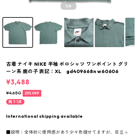
1
/6
古着 ナイキ NIKE 半袖 ポロシャツ ワンポイント グリ
ーン系 鹿の子 表記：XL gd409668n w60606
¥3,488
¥4,650
25%OFF
残り1点
International shipping available
■説明：全体的に使用感があり少々色褪せてますが、目立っ