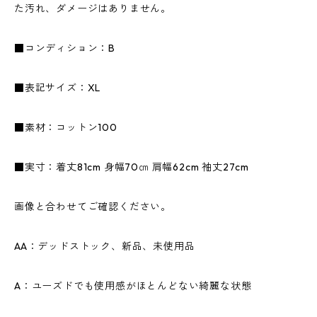
た汚れ、ダメージはありません。
■コンディション：B
■表記サイズ：XL
■素材：コットン100
■実寸：着丈81cm 身幅70㎝ 肩幅62cm 袖丈27cm
画像と合わせてご確認ください。
AA：デッドストック、新品、未使用品
A：ユーズドでも使用感がほとんどない綺麗な状態