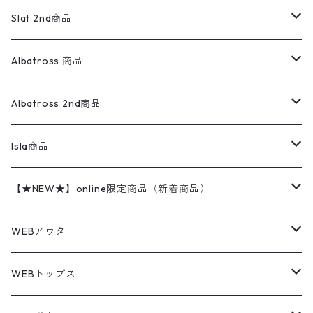
リネンシャツ
ロンパース
エルエルビーン
無地スウェット
アランセーター
ウールジャケット
フリース
コーデュロイパンツ
ニット
23cm
Outer
Slat 2nd商品
ベスト
オーバーオール・つなぎ
柄シャツ
アディダス
キャラスウェット
ウールセーター
ダウンジャケット
オーバーオール・つなぎ
ジャケット
23.5cm
Tee
アウター
Albatross 商品
コーチジャケット
チノパン
ワークシャツ
ナイキ
REVERSE WEAVE
コットン
ハンティングジャケット
レザージャケット
ショーツ
スカート
24cm
Shirts
長袖シャツ
Vintage sweater
Albatross 2nd商品
フリースジャケット・ベスト
ウールパンツ
ミリタリー
チャンピオン
アクリル
アウトドアジャケット
S/S Shirts
アウトドアシャツ
Otherジャケット
Otherパンツ
パンツ(w30以下)
24.5cm
Sweat Shirts
半袖シャツ
Outer
70sアイテム
Isla商品
レザー
ペインターパンツ
ネルシャツ
カーハート
コート
L/S Shirts
ブランドシャツ
REVERSE WEAVE
アウトドアシャツ
Sailing Jacket
ワンピース
25cm
Sweater
スウェット シャツ
Other Tops
Marlboro
2点セットコーデ
【★NEW★】online限定商品（新着商品）
テーラードジャケット
ショートパンツ
ディッキーズ
ライトジャケット
デザインシャツ
ブランドシャツ
Swingtop
長袖
ブランドスウェット
Fleece tops
25.5cm
Fleece
パンツ
Sweat Shirts
GAP
Sweat Shirts
8月NEWアイテム（2026）
WEBアウター
ボアジャケット
イージーパンツ
ウールリッチ
ミリタリージャケット
リネンシャツ
リネンシャツ
Coat
半袖
プリントスウェット
Knit
リーバイス501 505
トップス
その他
26cm
Other Tops
Tシャツ
Hoodie
アウター
Knit
7月NEWアイテム（2026）
ジャケット
WEBトップス
ビンテージ
トミーヒルフィガー
ウールジャケット
コーデユロイシャツ
ハワイアンシャツ
Denim Jacket
ノースリーブ
アウトドアスウェット
Tailored Jacket
スラックス
パンツ
ワークジャケット