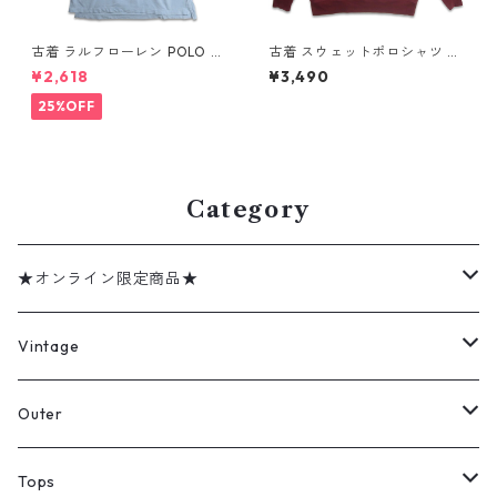
古着 ラルフローレン POLO JE
古着 スウェットポロシャツ ト
ANS CO. RALPH LAUREN 半
レーナー ラガーシャツ 長袖ポ
¥2,618
¥3,490
袖 ポロシャツ ワンポイント 鹿
ロシャツ 裏起毛 表記：-- g
の子 ライトブルー 表記：XL
d408588n w60219
25%OFF
gd410383n w60805
Category
★オンライン限定商品★
ミリタリーデッドストック
Vintage
アウター
Jacket
Outer
デニムジャケット
トップス
Tee
コート
Tops