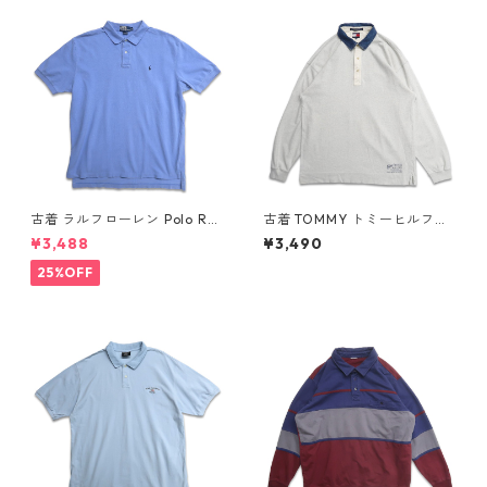
古着 ラルフローレン Polo Ral
古着 TOMMY トミーヒルフィ
ph Lauren 半袖 ポロシャツ ワ
ガー 長袖ポロシャツ ネイビー
¥3,488
¥3,490
ンポイント 鹿の子 ライトブル
表記：XL gd409055n w60
ー 表記：XL gd410384n w6
410
25%OFF
0805