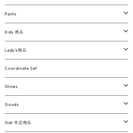
ミリタリージャケット
半袖シャツ
パンツ
Sweat Shirts
デニムジャケット
Tシャツ
Pants
スイングトップ
長袖シャツ
デニムパンツ
REVERSE WEAVE
レディース
Pants
ミリタリージャケット
長袖シャツ
デニムパンツ
Kids 商品
カバーオール
Tシャツ・ロンT
ミリタリーパンツ
アウター
ブランドシャツ
501,505
キッズ
Shirts
スウィングトップ
半袖シャツ
ミリタリーパンツ
Vintage
Lady's商品
アウトドア
ポロシャツ
ワークパンツ
トップス
ストライプシャツ
バギーズデニム
アウター
Tops
ライフスタイル雑貨
Ladies
アウトドアナイロンジャケット
ポロシャツ
チノパンツ
Tops
Tシャツ
Coordinate Set
ウールジャケット
スウェット・トレーナー
コーデュロイパンツ
ボトムス
コーデュロイシャツ
フレアデニム
トップス
Pants
ラグ・ブランケット
ブランド
Sweater
スポーツナイロンジャケット
スウェット・パーカ
イージーパンツ
Pants
ブラウス／シャツ／デザイントップス
Shoes
コート
パーカー
スウェットパンツ
ワンピース
スウェードシャツ
ブラックデニム
ボトムス
ラルフローレン
プリントスウェット
長袖
Goods
ワークジャケット
ベスト
スラックス
ベスト／キャミソール
22cm以下
Goods
ナイロンジャケット
セーター・カーディガン
ジャージパンツ
ウールシャツ
ワンピース
リーバイス
ロゴスウェット
半袖
Military
テーラードジャケット
セーター・カーディガン
ワークパンツ
スウェット
22.5cm
バンダナ
Slat 本店商品
ダウンジャケット・ベスト
スラックス