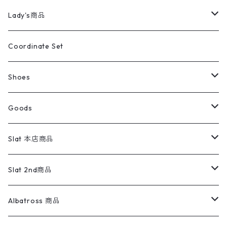
カバーオール
Tシャツ・ロンT
ミリタリーパンツ
アウター
ブランドシャツ
501,505
キッズ
Shirts
スウィングトップ
半袖シャツ
ミリタリーパンツ
Vintage
Lady's商品
アウトドア
ポロシャツ
ワークパンツ
トップス
ストライプシャツ
バギーズデニム
アウター
Tops
ライフスタイル雑貨
Ladies
アウトドアナイロンジャケット
ポロシャツ
チノパンツ
Tops
Tシャツ
Coordinate Set
ウールジャケット
スウェット・トレーナー
コーデュロイパンツ
ボトムス
コーデュロイシャツ
フレアデニム
トップス
Pants
ラグ・ブランケット
ブランド
Sweater
スポーツナイロンジャケット
スウェット・パーカ
イージーパンツ
Pants
ブラウス／シャツ／デザイントップス
Shoes
コート
パーカー
スウェットパンツ
ワンピース
スウェードシャツ
ブラックデニム
ボトムス
ラルフローレン
プリントスウェット
長袖
Goods
ワークジャケット
ベスト
スラックス
ベスト／キャミソール
22cm以下
Goods
ナイロンジャケット
セーター・カーディガン
ジャージパンツ
ウールシャツ
ワンピース
リーバイス
ロゴスウェット
半袖
Military
テーラードジャケット
セーター・カーディガン
ワークパンツ
スウェット
22.5cm
バンダナ
Slat 本店商品
ダウンジャケット・ベスト
スラックス
リネンシャツ
ロンパース
エルエルビーン
無地スウェット
アランセーター
ウールジャケット
フリース
コーデュロイパンツ
ニット
23cm
Outer
Slat 2nd商品
ベスト
オーバーオール・つなぎ
柄シャツ
アディダス
キャラスウェット
ウールセーター
ダウンジャケット
オーバーオール・つなぎ
ジャケット
23.5cm
Tee
アウター
Albatross 商品
コーチジャケット
チノパン
ワークシャツ
ナイキ
REVERSE WEAVE
コットン