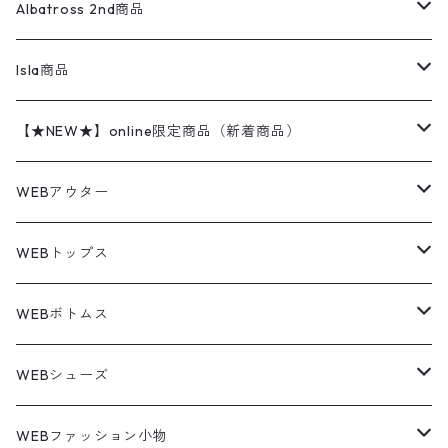
ハンティングジャケット
レザージャケット
ショーツ
スカート
24cm
Shirts
長袖シャツ
Vintage sweater
Albatross 2nd商品
フリースジャケット・ベスト
ウールパンツ
ミリタリー
チャンピオン
アクリル
アウトドアジャケット
S/S Shirts
アウトドアシャツ
Otherジャケット
Otherパンツ
パンツ(w30以下)
24.5cm
Sweat Shirts
半袖シャツ
Outer
70sアイテム
Isla商品
レザー
ペインターパンツ
ネルシャツ
カーハート
コート
L/S Shirts
ブランドシャツ
REVERSE WEAVE
アウトドアシャツ
Sailing Jacket
ワンピース
25cm
Sweater
スウェット シャツ
Other Tops
Marlboro
2点セットコーデ
【★NEW★】online限定商品（新着商品）
テーラードジャケット
ショートパンツ
ディッキーズ
ライトジャケット
デザインシャツ
ブランドシャツ
Swingtop
長袖
ブランドスウェット
Fleece tops
25.5cm
Fleece
パンツ
Sweat Shirts
GAP
Sweat Shirts
8月NEWアイテム（2026）
WEBアウター
ボアジャケット
イージーパンツ
ウールリッチ
ミリタリージャケット
リネンシャツ
リネンシャツ
Coat
半袖
プリントスウェット
Knit
リーバイス501 505
トップス
その他
26cm
Other Tops
Tシャツ
Hoodie
アウター
Knit
7月NEWアイテム（2026）
ジャケット
WEBトップス
ビンテージ
トミーヒルフィガー
ウールジャケット
コーデユロイシャツ
ハワイアンシャツ
Denim Jacket
ノースリーブ
アウトドアスウェット
Tailored Jacket
スラックス
パンツ
ワークジャケット
コート
プルオーバー
トップス
ミリタリージャケット
26.5cm
Pants
デッドストック ミリタリー
Tee
フリース
Military
6月NEWアイテム（2026）
コート
Tシャツ
WEBボトムス
その他
ノーティカ
ワークジャケット
ワークシャツ
デザインシャツ
Leather Jacket
無地スウェット
Gown
チノパンツ
スイングトップ
カーディガン
パンツ
フリースジャケット
Denim Pants
Band Tee
トップス
ムートン・レザーコート
映画・ムービーTシャツ
27cm
Shoes
フリース
Overall
セットアップ
Outer
5月NEWアイテム（2026）
ポンチョ
ポロシャツ
デニムパンツ
WEBシューズ
ノースフェイス
ダウンジャケット
ウールシャツ
ポロシャツ
Down jacket
アウトドアブランド
テーラードジャケット
ジャージ・トラックジャケット
Military Pants
Print Tee
パンツ
ウールコート
グラフィックTシャツ
Sneaker
テーラードジャケット
トップス
ボーダーポロシャツ
ストレートデニムパンツ
27.5cm
Goods
セーター
Shirts
トップス
Fleece
4月NEWアイテム（2026）
キャミソール・タンクトップ
ロングパンツ
スニーカー
WEBファッション小物
パタゴニア