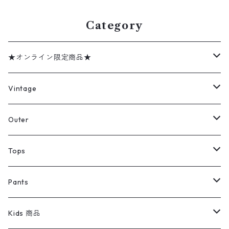
Category
★オンライン限定商品★
ミリタリーデッドストック
Vintage
アウター
Jacket
Outer
デニムジャケット
トップス
Tee
コート
Tops
ミリタリージャケット
半袖シャツ
パンツ
Sweat Shirts
デニムジャケット
Tシャツ
Pants
スイングトップ
長袖シャツ
デニムパンツ
REVERSE WEAVE
レディース
Pants
ミリタリージャケット
長袖シャツ
デニムパンツ
Kids 商品