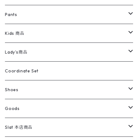
ミリタリージャケット
半袖シャツ
パンツ
Sweat Shirts
デニムジャケット
Tシャツ
Pants
スイングトップ
長袖シャツ
デニムパンツ
REVERSE WEAVE
レディース
Pants
ミリタリージャケット
長袖シャツ
デニムパンツ
Kids 商品
カバーオール
Tシャツ・ロンT
ミリタリーパンツ
アウター
ブランドシャツ
501,505
キッズ
Shirts
スウィングトップ
半袖シャツ
ミリタリーパンツ
Vintage
Lady's商品
アウトドア
ポロシャツ
ワークパンツ
トップス
ストライプシャツ
バギーズデニム
アウター
Tops
ライフスタイル雑貨
Ladies
アウトドアナイロンジャケット
ポロシャツ
チノパンツ
Tops
Tシャツ
Coordinate Set
ウールジャケット
スウェット・トレーナー
コーデュロイパンツ
ボトムス
コーデュロイシャツ
フレアデニム
トップス
Pants
ラグ・ブランケット
ブランド
Sweater
スポーツナイロンジャケット
スウェット・パーカ
イージーパンツ
Pants
ブラウス／シャツ／デザイントップス
Shoes
コート
パーカー
スウェットパンツ
ワンピース
スウェードシャツ
ブラックデニム
ボトムス
ラルフローレン
プリントスウェット
長袖
Goods
ワークジャケット
ベスト
スラックス
ベスト／キャミソール
22cm以下
Goods
ナイロンジャケット
セーター・カーディガン
ジャージパンツ
ウールシャツ
ワンピース
リーバイス
ロゴスウェット
半袖
Military
テーラードジャケット
セーター・カーディガン
ワークパンツ
スウェット
22.5cm
バンダナ
Slat 本店商品
ダウンジャケット・ベスト
スラックス