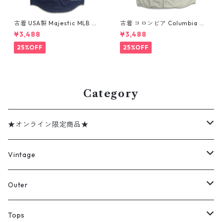
古着 USA製 Majestic MLB ニ
古着 コロンビア Columbia フ
ューヨーク・ヤンキース デレ
ィッシング 半袖シャツ グレー
¥3,488
¥3,488
ク ジーター ベースボールシャ
ミントグレー 表記：XXL gd
ツ ネイビー 表記：XL gd41
410361n w60802
25%OFF
25%OFF
0382n w60805
Category
★オンライン限定商品★
ミリタリーデッドストック
Vintage
アウター
Jacket
Outer
デニムジャケット
トップス
Tee
コート
Tops