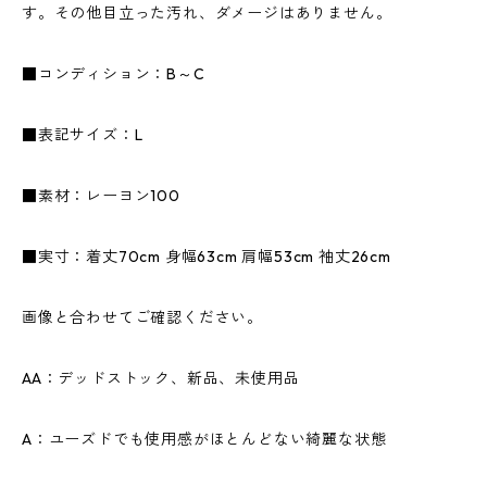
す。その他目立った汚れ、ダメージはありません。
■コンディション：B～C
■表記サイズ：L
■素材：レーヨン100
■実寸：着丈70cm 身幅63cm 肩幅53cm 袖丈26cm
画像と合わせてご確認ください。
AA：デッドストック、新品、未使用品
A：ユーズドでも使用感がほとんどない綺麗な状態