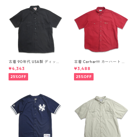
古着 90年代 USA製 ディッキ
古着 Carhartt カーハート 半
ーズ Dickies ワークシャツ 半
袖シャツ ワークシャツ ボタン
¥4,343
¥3,488
袖シャツ ボックス ブラック 表
ダウンシャツ レッド 表記：L
記：XL gd410372n w6080
gd410371n w60804
25%OFF
25%OFF
4