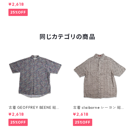
袖シャツ ボックスシャツ 表
¥2,618
記：L gd409650n w60605
25%OFF
同じカテゴリの商品
古着 GEOFFREY BEENE 総柄
古着 claiborne レーヨン 総柄
ペイズリー柄 レーヨン 半袖シ
半袖シャツ ボックスシャツ 表
¥2,618
¥2,618
ャツ 表記：L gd410387n w6
記：L gd410386n w60805
0805
25%OFF
25%OFF