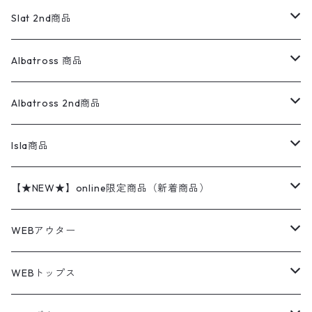
リネンシャツ
ロンパース
エルエルビーン
無地スウェット
アランセーター
ウールジャケット
フリース
コーデュロイパンツ
ニット
23cm
Outer
Slat 2nd商品
ベスト
オーバーオール・つなぎ
柄シャツ
アディダス
キャラスウェット
ウールセーター
ダウンジャケット
オーバーオール・つなぎ
ジャケット
23.5cm
Tee
アウター
Albatross 商品
コーチジャケット
チノパン
ワークシャツ
ナイキ
REVERSE WEAVE
コットン
ハンティングジャケット
レザージャケット
ショーツ
スカート
24cm
Shirts
長袖シャツ
Vintage sweater
Albatross 2nd商品
フリースジャケット・ベスト
ウールパンツ
ミリタリー
チャンピオン
アクリル
アウトドアジャケット
S/S Shirts
アウトドアシャツ
Otherジャケット
Otherパンツ
パンツ(w30以下)
24.5cm
Sweat Shirts
半袖シャツ
Outer
70sアイテム
Isla商品
レザー
ペインターパンツ
ネルシャツ
カーハート
コート
L/S Shirts
ブランドシャツ
REVERSE WEAVE
アウトドアシャツ
Sailing Jacket
ワンピース
25cm
Sweater
スウェット シャツ
Other Tops
Marlboro
2点セットコーデ
【★NEW★】online限定商品（新着商品）
テーラードジャケット
ショートパンツ
ディッキーズ
ライトジャケット
デザインシャツ
ブランドシャツ
Swingtop
長袖
ブランドスウェット
Fleece tops
25.5cm
Fleece
パンツ
Sweat Shirts
GAP
Sweat Shirts
8月NEWアイテム（2026）
WEBアウター
ボアジャケット
イージーパンツ
ウールリッチ
ミリタリージャケット
リネンシャツ
リネンシャツ
Coat
半袖
プリントスウェット
Knit
リーバイス501 505
トップス
その他
26cm
Other Tops
Tシャツ
Hoodie
アウター
Knit
7月NEWアイテム（2026）
ジャケット
WEBトップス
ビンテージ
トミーヒルフィガー
ウールジャケット
コーデユロイシャツ
ハワイアンシャツ
Denim Jacket
ノースリーブ
アウトドアスウェット
Tailored Jacket
スラックス
パンツ
ワークジャケット