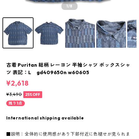
1
/8
古着 Puritan 総柄 レーヨン 半袖シャツ ボックスシャ
ツ 表記：L gd409650n w60605
¥2,618
¥3,490
25%OFF
残り1点
International shipping available
■説明：全体的に使用感があり下部付近に色褪せが見られま