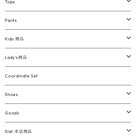
デニムジャケット
トップス
Tee
コート
Tops
ミリタリージャケット
半袖シャツ
パンツ
Sweat Shirts
デニムジャケット
Tシャツ
Pants
スイングトップ
長袖シャツ
デニムパンツ
REVERSE WEAVE
レディース
Pants
ミリタリージャケット
長袖シャツ
デニムパンツ
Kids 商品
カバーオール
Tシャツ・ロンT
ミリタリーパンツ
アウター
ブランドシャツ
501,505
キッズ
Shirts
スウィングトップ
半袖シャツ
ミリタリーパンツ
Vintage
Lady's商品
アウトドア
ポロシャツ
ワークパンツ
トップス
ストライプシャツ
バギーズデニム
アウター
Tops
ライフスタイル雑貨
Ladies
アウトドアナイロンジャケット
ポロシャツ
チノパンツ
Tops
Tシャツ
Coordinate Set
ウールジャケット
スウェット・トレーナー
コーデュロイパンツ
ボトムス
コーデュロイシャツ
フレアデニム
トップス
Pants
ラグ・ブランケット
ブランド
Sweater
スポーツナイロンジャケット
スウェット・パーカ
イージーパンツ
Pants
ブラウス／シャツ／デザイントップス
Shoes
コート
パーカー
スウェットパンツ
ワンピース
スウェードシャツ
ブラックデニム
ボトムス
ラルフローレン
プリントスウェット
長袖
Goods
ワークジャケット
ベスト
スラックス
ベスト／キャミソール
22cm以下
Goods
ナイロンジャケット
セーター・カーディガン
ジャージパンツ
ウールシャツ
ワンピース
リーバイス
ロゴスウェット
半袖
Military
テーラードジャケット
セーター・カーディガン
ワークパンツ
スウェット
22.5cm
バンダナ
Slat 本店商品