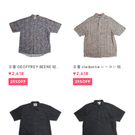
古着 GEOFFREY BEENE 総柄
古着 claiborne レーヨン 総柄
ペイズリー柄 レーヨン 半袖シ
半袖シャツ ボックスシャツ 表
¥2,618
¥2,618
ャツ 表記：L gd410387n w6
記：L gd410386n w60805
0805
25%OFF
25%OFF