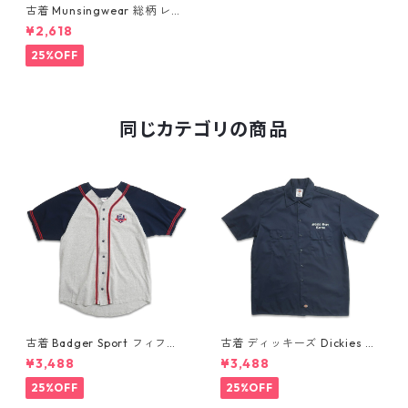
古着 Munsingwear 総柄 レー
ヨン アロハシャツ ハワイアン
¥2,618
シャツ 半袖シャツ レーヨンシ
ャツ 表記：XL gd409647n
25%OFF
w60604
同じカテゴリの商品
古着 Badger Sport フィフ
古着 ディッキーズ Dickies ワ
ス・サード・フィールド 刺繍
ークシャツ 半袖シャツ ボック
¥3,488
¥3,488
ベースボールシャツ 表記：XL
ス ワンポイント プリント ネイ
gd410427n w60809
ビー 表記：L gd410417n w6
25%OFF
25%OFF
0808