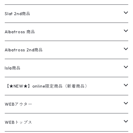
ダウンジャケット・ベスト
スラックス
リネンシャツ
ロンパース
エルエルビーン
無地スウェット
アランセーター
ウールジャケット
フリース
コーデュロイパンツ
ニット
23cm
Outer
Slat 2nd商品
ベスト
オーバーオール・つなぎ
柄シャツ
アディダス
キャラスウェット
ウールセーター
ダウンジャケット
オーバーオール・つなぎ
ジャケット
23.5cm
Tee
アウター
Albatross 商品
コーチジャケット
チノパン
ワークシャツ
ナイキ
REVERSE WEAVE
コットン
ハンティングジャケット
レザージャケット
ショーツ
スカート
24cm
Shirts
長袖シャツ
Vintage sweater
Albatross 2nd商品
フリースジャケット・ベスト
ウールパンツ
ミリタリー
チャンピオン
アクリル
アウトドアジャケット
S/S Shirts
アウトドアシャツ
Otherジャケット
Otherパンツ
パンツ(w30以下)
24.5cm
Sweat Shirts
半袖シャツ
Outer
70sアイテム
Isla商品
レザー
ペインターパンツ
ネルシャツ
カーハート
コート
L/S Shirts
ブランドシャツ
REVERSE WEAVE
アウトドアシャツ
Sailing Jacket
ワンピース
25cm
Sweater
スウェット シャツ
Other Tops
Marlboro
2点セットコーデ
【★NEW★】online限定商品（新着商品）
テーラードジャケット
ショートパンツ
ディッキーズ
ライトジャケット
デザインシャツ
ブランドシャツ
Swingtop
長袖
ブランドスウェット
Fleece tops
25.5cm
Fleece
パンツ
Sweat Shirts
GAP
Sweat Shirts
8月NEWアイテム（2026）
WEBアウター
ボアジャケット
イージーパンツ
ウールリッチ
ミリタリージャケット
リネンシャツ
リネンシャツ
Coat
半袖
プリントスウェット
Knit
リーバイス501 505
トップス
その他
26cm
Other Tops
Tシャツ
Hoodie
アウター
Knit
7月NEWアイテム（2026）
ジャケット
WEBトップス
ビンテージ
トミーヒルフィガー