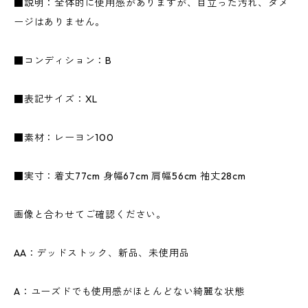
■説明：全体的に使用感がありますが、目立った汚れ、ダメ
ージはありません。
■コンディション：B
■表記サイズ：XL
■素材：レーヨン100
■実寸：着丈77cm 身幅67cm 肩幅56cm 袖丈28cm
画像と合わせてご確認ください。
AA：デッドストック、新品、未使用品
A：ユーズドでも使用感がほとんどない綺麗な状態