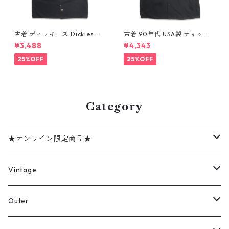
古着 ディッキーズ Dickies ワ
古着 90年代 USA製 ディッキ
ークシャツ 半袖シャツ ボック
ーズ Dickies ワークシャツ 半
¥3,488
¥4,343
ス ブラック 表記：L gd410
袖シャツ ボックス ブラック 表
416n w60808
記：XL gd410372n w6080
25%OFF
25%OFF
4
Category
★オンライン限定商品★
ミリタリーデッドストック
Vintage
アウター
Jacket
Outer