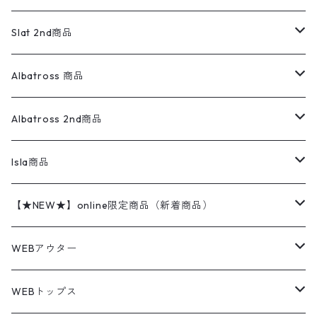
ダウンジャケット・ベスト
スラックス
リネンシャツ
ロンパース
エルエルビーン
無地スウェット
アランセーター
ウールジャケット
フリース
コーデュロイパンツ
ニット
23cm
Outer
Slat 2nd商品
ベスト
オーバーオール・つなぎ
柄シャツ
アディダス
キャラスウェット
ウールセーター
ダウンジャケット
オーバーオール・つなぎ
ジャケット
23.5cm
Tee
アウター
Albatross 商品
コーチジャケット
チノパン
ワークシャツ
ナイキ
REVERSE WEAVE
コットン
ハンティングジャケット
レザージャケット
ショーツ
スカート
24cm
Shirts
長袖シャツ
Vintage sweater
Albatross 2nd商品
フリースジャケット・ベスト
ウールパンツ
ミリタリー
チャンピオン
アクリル
アウトドアジャケット
S/S Shirts
アウトドアシャツ
Otherジャケット
Otherパンツ
パンツ(w30以下)
24.5cm
Sweat Shirts
半袖シャツ
Outer
70sアイテム
Isla商品
レザー
ペインターパンツ
ネルシャツ
カーハート
コート
L/S Shirts
ブランドシャツ
REVERSE WEAVE
アウトドアシャツ
Sailing Jacket
ワンピース
25cm
Sweater
スウェット シャツ
Other Tops
Marlboro
2点セットコーデ
【★NEW★】online限定商品（新着商品）
テーラードジャケット
ショートパンツ
ディッキーズ
ライトジャケット
デザインシャツ
ブランドシャツ
Swingtop
長袖
ブランドスウェット
Fleece tops
25.5cm
Fleece
パンツ
Sweat Shirts
GAP
Sweat Shirts
8月NEWアイテム（2026）
WEBアウター
ボアジャケット
イージーパンツ
ウールリッチ
ミリタリージャケット
リネンシャツ
リネンシャツ
Coat
半袖
プリントスウェット
Knit
リーバイス501 505
トップス
その他
26cm
Other Tops
Tシャツ
Hoodie
アウター
Knit
7月NEWアイテム（2026）
ジャケット
WEBトップス
ビンテージ
トミーヒルフィガー