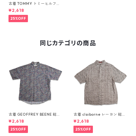
古着 TOMMY トミーヒルフィ
ガー 半袖シャツ ボタンダウン
¥2,618
シャツ チェック 表記：L gd
409640n w60604
25%OFF
同じカテゴリの商品
古着 GEOFFREY BEENE 総柄
古着 claiborne レーヨン 総柄
ペイズリー柄 レーヨン 半袖シ
半袖シャツ ボックスシャツ 表
¥2,618
¥2,618
ャツ 表記：L gd410387n w6
記：L gd410386n w60805
0805
25%OFF
25%OFF