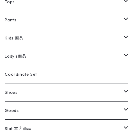
デニムジャケット
トップス
Tee
コート
Tops
ミリタリージャケット
半袖シャツ
パンツ
Sweat Shirts
デニムジャケット
Tシャツ
Pants
スイングトップ
長袖シャツ
デニムパンツ
REVERSE WEAVE
レディース
Pants
ミリタリージャケット
長袖シャツ
デニムパンツ
Kids 商品
カバーオール
Tシャツ・ロンT
ミリタリーパンツ
アウター
ブランドシャツ
501,505
キッズ
Shirts
スウィングトップ
半袖シャツ
ミリタリーパンツ
Vintage
Lady's商品
アウトドア
ポロシャツ
ワークパンツ
トップス
ストライプシャツ
バギーズデニム
アウター
Tops
ライフスタイル雑貨
Ladies
アウトドアナイロンジャケット
ポロシャツ
チノパンツ
Tops
Tシャツ
Coordinate Set
ウールジャケット
スウェット・トレーナー
コーデュロイパンツ
ボトムス
コーデュロイシャツ
フレアデニム
トップス
Pants
ラグ・ブランケット
ブランド
Sweater
スポーツナイロンジャケット
スウェット・パーカ
イージーパンツ
Pants
ブラウス／シャツ／デザイントップス
Shoes
コート
パーカー
スウェットパンツ
ワンピース
スウェードシャツ
ブラックデニム
ボトムス
ラルフローレン
プリントスウェット
長袖
Goods
ワークジャケット
ベスト
スラックス
ベスト／キャミソール
22cm以下
Goods
ナイロンジャケット
セーター・カーディガン
ジャージパンツ
ウールシャツ
ワンピース
リーバイス
ロゴスウェット
半袖
Military
テーラードジャケット
セーター・カーディガン
ワークパンツ
スウェット
22.5cm
バンダナ
Slat 本店商品