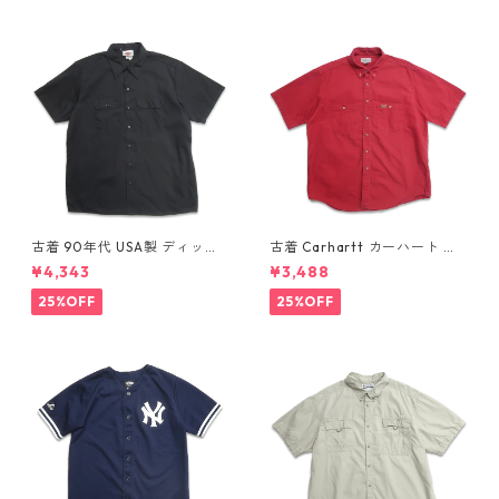
古着 90年代 USA製 ディッキ
古着 Carhartt カーハート 半
ーズ Dickies ワークシャツ 半
袖シャツ ワークシャツ ボタン
¥4,343
¥3,488
袖シャツ ボックス ブラック 表
ダウンシャツ レッド 表記：L
記：XL gd410372n w6080
gd410371n w60804
25%OFF
25%OFF
4