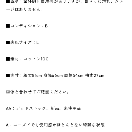
■説明：全体的に使用感がありますが、目立った汚れ、ダメ
ージはありません。
■コンディション：B
■表記サイズ：L
■素材：コットン100
■実寸：着丈81cm 身幅66cm 肩幅54cm 袖丈27cm
画像と合わせてご確認ください。
AA：デッドストック、新品、未使用品
A：ユーズドでも使用感がほとんどない綺麗な状態