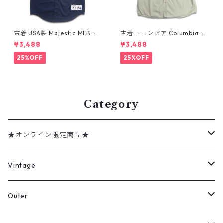
古着 USA製 Majestic MLB ニ
古着 コロンビア Columbia フ
ューヨーク・ヤンキース デレ
ィッシング 半袖シャツ グレー
¥3,488
¥3,488
ク ジーター ベースボールシャ
ミントグレー 表記：XXL gd
ツ ネイビー 表記：XL gd41
410361n w60802
25%OFF
25%OFF
0382n w60805
Category
★オンライン限定商品★
ミリタリーデッドストック
Vintage
アウター
Jacket
Outer