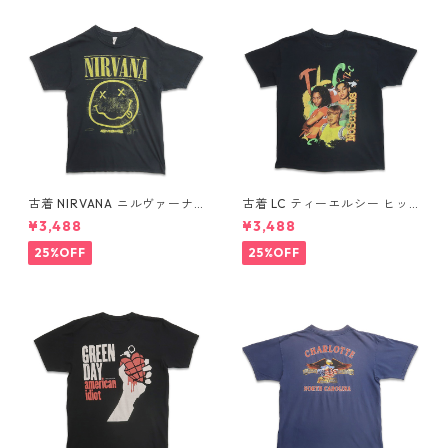
古着 NIRVANA ニルヴァーナ
古着 LC ティーエルシー ヒッ
バンドTシャツ プリントTシャ
プホップ ラップ バンドTシャ
¥3,488
¥3,488
ツ スマイル ブラック 表記：M
ツ プリントTシャツ ブラック
gd410396n w60806
表記：-- gd410370n w608
25%OFF
25%OFF
04