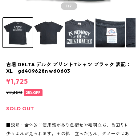
1
/7
古着 DELTA デルタ プリントTシャツ ブラック 表記：
XL gd409628n w60603
¥1,725
¥2,300
25%OFF
SOLD OUT
■説明：全体的に使用感があり色褪せや毛羽立ち、首回りに
少々よれが見られます。その他目立った汚れ、ダメージはあ