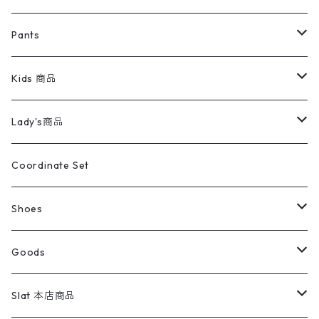
ミリタリージャケット
半袖シャツ
パンツ
Sweat Shirts
デニムジャケット
Tシャツ
Pants
スイングトップ
長袖シャツ
デニムパンツ
REVERSE WEAVE
レディース
Pants
ミリタリージャケット
長袖シャツ
デニムパンツ
Kids 商品
カバーオール
Tシャツ・ロンT
ミリタリーパンツ
アウター
ブランドシャツ
501,505
キッズ
Shirts
スウィングトップ
半袖シャツ
ミリタリーパンツ
Vintage
Lady's商品
アウトドア
ポロシャツ
ワークパンツ
トップス
ストライプシャツ
バギーズデニム
アウター
Tops
ライフスタイル雑貨
Ladies
アウトドアナイロンジャケット
ポロシャツ
チノパンツ
Tops
Tシャツ
Coordinate Set
ウールジャケット
スウェット・トレーナー
コーデュロイパンツ
ボトムス
コーデュロイシャツ
フレアデニム
トップス
Pants
ラグ・ブランケット
ブランド
Sweater
スポーツナイロンジャケット
スウェット・パーカ
イージーパンツ
Pants
ブラウス／シャツ／デザイントップス
Shoes
コート
パーカー
スウェットパンツ
ワンピース
スウェードシャツ
ブラックデニム
ボトムス
ラルフローレン
プリントスウェット
長袖
Goods
ワークジャケット
ベスト
スラックス
ベスト／キャミソール
22cm以下
Goods
ナイロンジャケット
セーター・カーディガン
ジャージパンツ
ウールシャツ
ワンピース
リーバイス
ロゴスウェット
半袖
Military
テーラードジャケット
セーター・カーディガン
ワークパンツ
スウェット
22.5cm
バンダナ
Slat 本店商品
ダウンジャケット・ベスト
スラックス