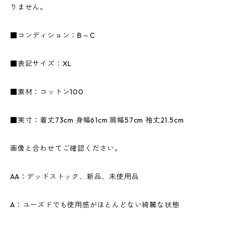
りません。
■コンディション：B～C
■表記サイズ：XL
■素材：コットン100
■実寸：着丈73cm 身幅61cm 肩幅57cm 袖丈21.5cm
画像と合わせてご確認ください。
AA：デッドストック、新品、未使用品
A：ユーズドでも使用感がほとんどない綺麗な状態