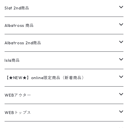
リネンシャツ
ロンパース
エルエルビーン
無地スウェット
アランセーター
ウールジャケット
フリース
コーデュロイパンツ
ニット
23cm
Outer
Slat 2nd商品
ベスト
オーバーオール・つなぎ
柄シャツ
アディダス
キャラスウェット
ウールセーター
ダウンジャケット
オーバーオール・つなぎ
ジャケット
23.5cm
Tee
アウター
Albatross 商品
コーチジャケット
チノパン
ワークシャツ
ナイキ
REVERSE WEAVE
コットン
ハンティングジャケット
レザージャケット
ショーツ
スカート
24cm
Shirts
長袖シャツ
Vintage sweater
Albatross 2nd商品
フリースジャケット・ベスト
ウールパンツ
ミリタリー
チャンピオン
アクリル
アウトドアジャケット
S/S Shirts
アウトドアシャツ
Otherジャケット
Otherパンツ
パンツ(w30以下)
24.5cm
Sweat Shirts
半袖シャツ
Outer
70sアイテム
Isla商品
レザー
ペインターパンツ
ネルシャツ
カーハート
コート
L/S Shirts
ブランドシャツ
REVERSE WEAVE
アウトドアシャツ
Sailing Jacket
ワンピース
25cm
Sweater
スウェット シャツ
Other Tops
Marlboro
2点セットコーデ
【★NEW★】online限定商品（新着商品）
テーラードジャケット
ショートパンツ
ディッキーズ
ライトジャケット
デザインシャツ
ブランドシャツ
Swingtop
長袖
ブランドスウェット
Fleece tops
25.5cm
Fleece
パンツ
Sweat Shirts
GAP
Sweat Shirts
8月NEWアイテム（2026）
WEBアウター
ボアジャケット
イージーパンツ
ウールリッチ
ミリタリージャケット
リネンシャツ
リネンシャツ
Coat
半袖
プリントスウェット
Knit
リーバイス501 505
トップス
その他
26cm
Other Tops
Tシャツ
Hoodie
アウター
Knit
7月NEWアイテム（2026）
ジャケット
WEBトップス
ビンテージ
トミーヒルフィガー
ウールジャケット
コーデユロイシャツ
ハワイアンシャツ
Denim Jacket
ノースリーブ
アウトドアスウェット
Tailored Jacket
スラックス
パンツ
ワークジャケット