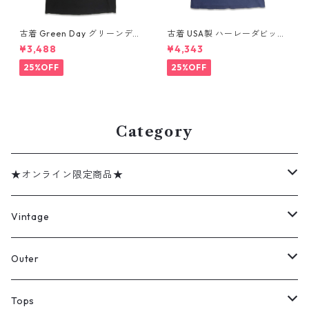
古着 Green Day グリーンデイ
古着 USA製 ハーレーダビッド
バンドTシャツ バンT プリント
ソン HARLEY-DAVIDSON モ
¥3,488
¥4,343
Tシャツ ブラック 表記：--
ーターサイクル プリントTシャ
gd410395n w60806
ツ ネイビー 表記：XL gd41
25%OFF
25%OFF
0407n w60807
Category
★オンライン限定商品★
ミリタリーデッドストック
Vintage
アウター
Jacket
Outer
デニムジャケット
トップス
Tee
コート
Tops