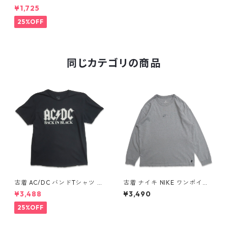
シャツ ブラック 表記：XL g
¥1,725
d409628n w60603
25%OFF
同じカテゴリの商品
古着 AC/DC バンドTシャツ バ
古着 ナイキ NIKE ワンポイン
ンT プリントTシャツ ブラック
ト ロングスリーブTシャツ ロ
¥3,488
¥3,490
表記：XL gd410397n w608
ンT 杢グレー 表記：L gd40
06
8811n w60317
25%OFF