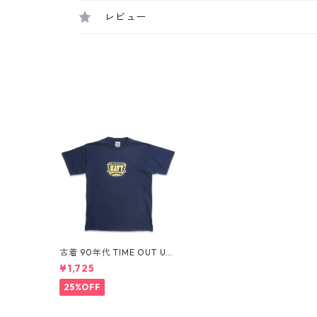
レビュー
古着 90年代 TIME OUT UNI
TED STATES NAVY NS NOR
¥1,725
FOLK プリントTシャツ ネイ
ビー 表記：M gd409627n
25%OFF
w60603