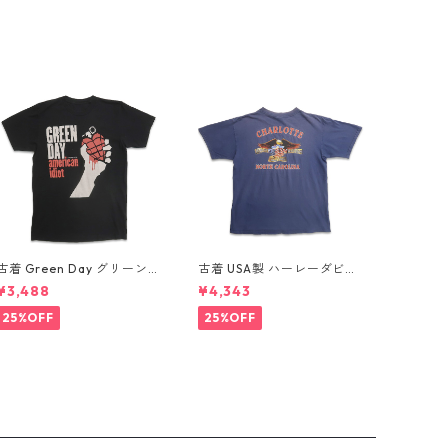
古着 Green Day グリーンデ
古着 USA製 ハーレーダビッ
イ バンドTシャツ バンT プ
ドソン HARLEY-DAVIDSON
¥3,488
¥4,343
リントTシャツ ブラック 表
モーターサイクル プリントT
記：-- gd410395n w608
シャツ ネイビー 表記：XL
25%OFF
25%OFF
06
gd410407n w60807