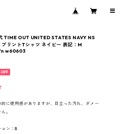
 TIME OUT UNITED STATES NAVY NS
LK プリントTシャツ ネイビー 表記：M
7n w60603
%OFF
T
体的に使用感がありますが、目立った汚れ、ダメー
せん。
ション：B