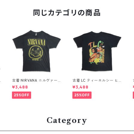
同じカテゴリの商品
古着 NIRVANA ニルヴァーナ
古着 LC ティーエルシー ヒ
ツ
バンドTシャツ プリントTシ
ップホップ ラップ バンドT
¥3,488
¥3,488
ャツ スマイル ブラック 表
シャツ プリントTシャツ ブ
記：M gd410396n w608
ラック 表記：-- gd41037
25%OFF
25%OFF
06
0n w60804
Category