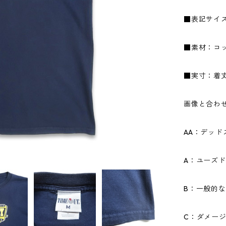
■表記サイ
■素材：コッ
■実寸：着丈7
画像と合わ
AA：デッ
A：ユーズ
B：一般的
C：ダメー