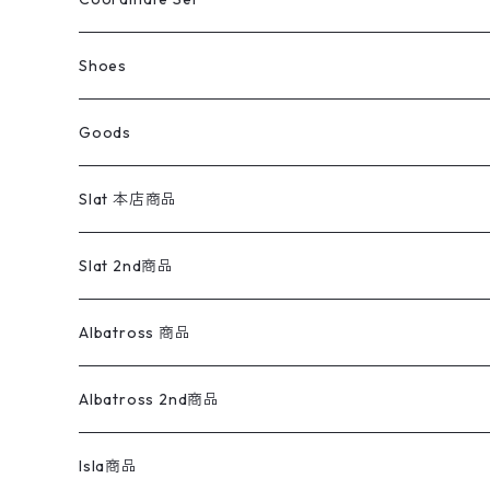
ウールジャケット
スウェット・トレーナー
コーデュロイパンツ
ボトムス
コーデュロイシャツ
フレアデニム
トップス
Pants
ラグ・ブランケット
ブランド
Sweater
スポーツナイロンジャケット
スウェット・パーカ
イージーパンツ
Pants
ブラウス／シャツ／デザイントップス
Shoes
コート
パーカー
スウェットパンツ
ワンピース
スウェードシャツ
ブラックデニム
ボトムス
ラルフローレン
プリントスウェット
長袖
Goods
ワークジャケット
ベスト
スラックス
ベスト／キャミソール
22cm以下
Goods
ナイロンジャケット
セーター・カーディガン
ジャージパンツ
ウールシャツ
ワンピース
リーバイス
ロゴスウェット
半袖
Military
テーラードジャケット
セーター・カーディガン
ワークパンツ
スウェット
22.5cm
バンダナ
Slat 本店商品
ダウンジャケット・ベスト
スラックス
リネンシャツ
ロンパース
エルエルビーン
無地スウェット
アランセーター
ウールジャケット
フリース
コーデュロイパンツ
ニット
23cm
Outer
Slat 2nd商品
ベスト
オーバーオール・つなぎ
柄シャツ
アディダス
キャラスウェット
ウールセーター
ダウンジャケット
オーバーオール・つなぎ
ジャケット
23.5cm
Tee
アウター
Albatross 商品
コーチジャケット
チノパン
ワークシャツ
ナイキ
REVERSE WEAVE
コットン
ハンティングジャケット
レザージャケット
ショーツ
スカート
24cm
Shirts
長袖シャツ
Vintage sweater
Albatross 2nd商品
フリースジャケット・ベスト
ウールパンツ
ミリタリー
チャンピオン
アクリル
アウトドアジャケット
S/S Shirts
アウトドアシャツ
Otherジャケット
Otherパンツ
パンツ(w30以下)
24.5cm
Sweat Shirts
半袖シャツ
Outer
70sアイテム
Isla商品
レザー
ペインターパンツ
ネルシャツ