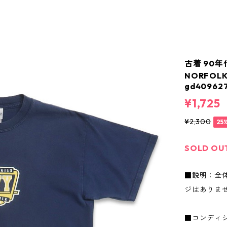
古着 90年代
NORFO
gd40962
¥1,725
¥2,300
25
SOLD OU
■説明：全
ジはありま
■コンディ