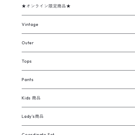
★オンライン限定商品★
ミリタリーデッドストック
Vintage
アウター
Jacket
Outer
デニムジャケット
トップス
Tee
コート
Tops
ミリタリージャケット
半袖シャツ
パンツ
Sweat Shirts
デニムジャケット
Tシャツ
Pants
スイングトップ
長袖シャツ
デニムパンツ
REVERSE WEAVE
レディース
Pants
ミリタリージャケット
長袖シャツ
デニムパンツ
Kids 商品
カバーオール
Tシャツ・ロンT
ミリタリーパンツ
アウター
ブランドシャツ
501,505
キッズ
Shirts
スウィングトップ
半袖シャツ
ミリタリーパンツ
Vintage
Lady's商品
アウトドア
ポロシャツ
ワークパンツ
トップス
ストライプシャツ
バギーズデニム
アウター
Tops
ライフスタイル雑貨
Ladies
アウトドアナイロンジャケット
ポロシャツ
チノパンツ
Tops
Tシャツ
Coordinate Set