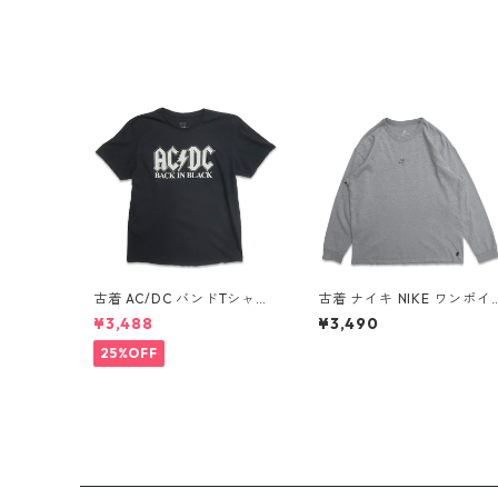
古着 AC/DC バンドTシャツ
古着 ナイキ NIKE ワンポイ
バンT プリントTシャツ ブラ
ント ロングスリーブTシャ
¥3,488
¥3,490
ック 表記：XL gd410397
ロンT 杢グレー 表記：L g
n w60806
d408811n w60317
25%OFF