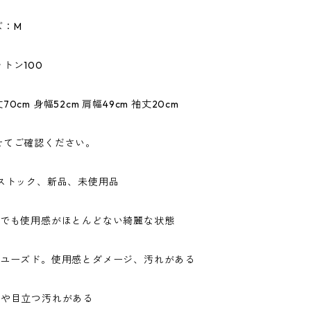
ズ：M
トン100
0cm 身幅52cm 肩幅49cm 袖丈20cm
せてご確認ください。
ドストック、新品、未使用品
ドでも使用感がほとんどない綺麗な状態
なユーズド。使用感とダメージ、汚れがある
ジや目立つ汚れがある