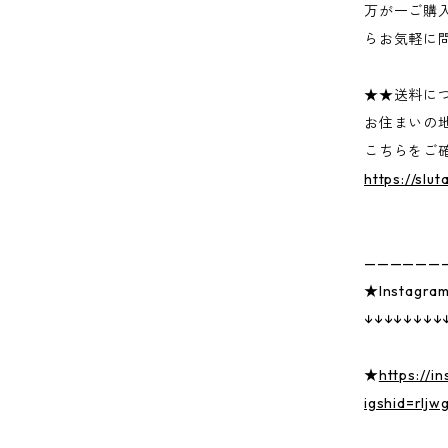
万が一ご購
らお気軽に
★★送料に
お住まいの
こちらをご
https://sl
——————
★Insta
↓↓↓↓↓↓↓↓
★
https://i
igshid=rljw