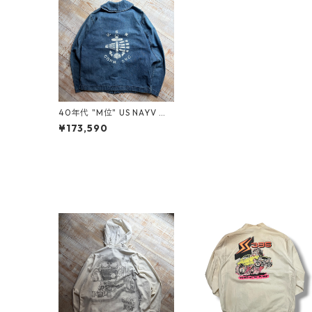
40年代 "M位" US NAYV シ
ャールカラー カバーオール
¥173,590
青 ブルー ミリタリー ヘチマ
チェンジボタン バックペイ
ント 古着 古着屋 高円寺 ビ
ンテージ n60602