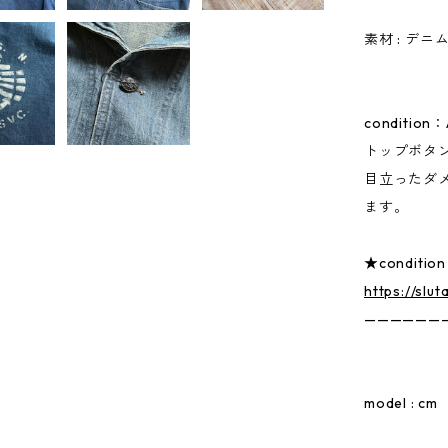
素材 : デニ
condition：
トップボタ
目立ったダ
ます。
★conditi
https://slu
——————
model : cm