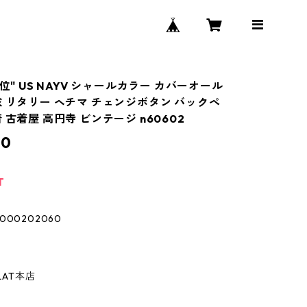
M位" US NAYV シャールカラー カバーオール
 ミリタリー ヘチマ チェンジボタン バックペ
 古着屋 高円寺 ビンテージ n60602
90
T
00202060
LAT本店