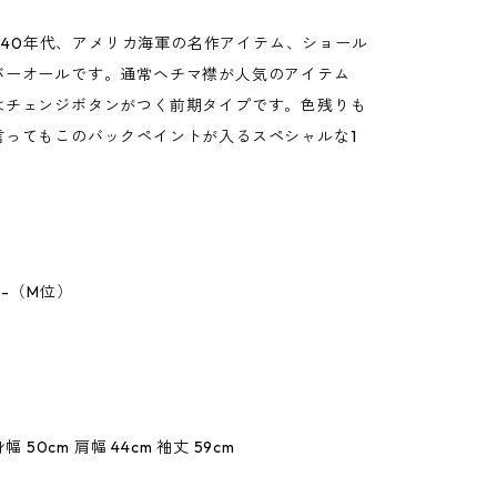
 1940年代、アメリカ海軍の名作アイテム、ショール
バーオールです。通常ヘチマ襟が人気のアイテム
はチェンジボタンがつく前期タイプです。色残りも
言ってもこのバックペイントが入るスペシャルな1
 -（M位）
：
身幅 50cm 肩幅 44cm 袖丈 59cm