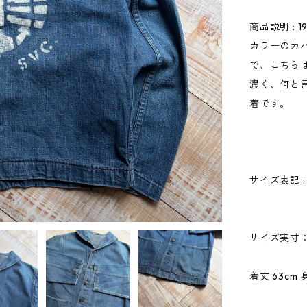
商品説明 :
カラーのカ
で、こちら
濃く、何と
着です。
サイズ表記 :
サイズ実寸
着丈 63cm 