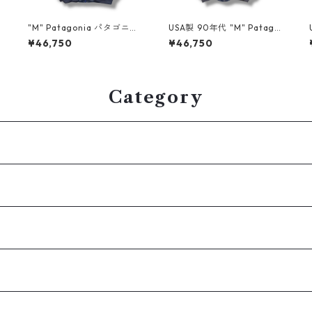
ウ
"M" Patagonia パタゴニア
USA製 90年代 "M" Patago
古
シェルドシンチラジャケッ
nia パタゴニア シェルドシ
¥46,750
¥46,750
ジ
ト ネイビー グレー 古着 古
ンチラジャケット ネイビー
着屋 高円寺 ビンテージ n60
エメラルド 古着 古着屋 高円
224
寺 ビンテージ n60224
Category