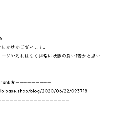
ム
A
ンにかけがございます。
メージや汚れはなく非常に状態の良い1着かと思い
on rank★—————————
talb.base.shop/blog/2020/06/22/093718
——————————————————