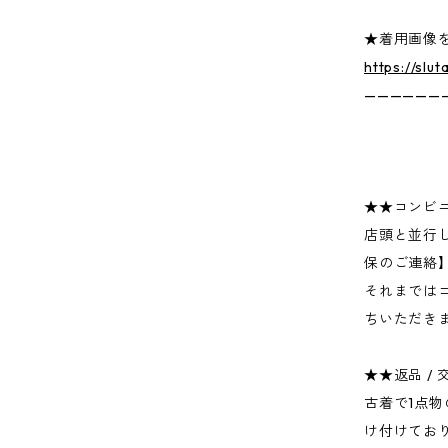
★着用画像を
https://slu
——————
★★コンビ
店頭と並行
保のご連絡
それまでは
ちいただき
★★返品 /
古着で1点
け付けてお