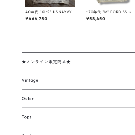
40年代 "XL位" US NAYVY
~70年代 "M" FORD SS ス
サルベージパーカー 前期型
ィングトップ 白 ホワイト 
¥466,750
¥58,450
白 ホワイト ミリタリー ガン
着 古着屋 高円寺 ビンテー
ナーズスモック エアブラシ
n40110
古着 古着屋 高円寺 ビンテー
ジ n60602
★オンライン限定商品★
ミリタリーデッドストック
Vintage
アウター
Jacket
Outer
デニムジャケット
トップス
Tee
コート
Tops
ミリタリージャケット
半袖シャツ