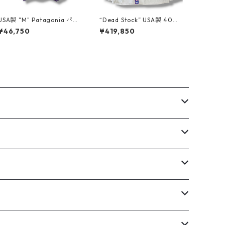
USA製 "M" Patagonia パタ
“Dead Stock” USA製 40年
ゴニア シェルドシンチラジ
代〜 "38" 生成りカバーオー
¥46,750
¥419,850
ャケット パープル グレー ブ
ル 4ボタン 3ポケットドーナ
ラウン 古着 古着屋 高円寺
ツボタン古着 古着屋 高円寺
ビンテージ n60224
ビンテージ n60608