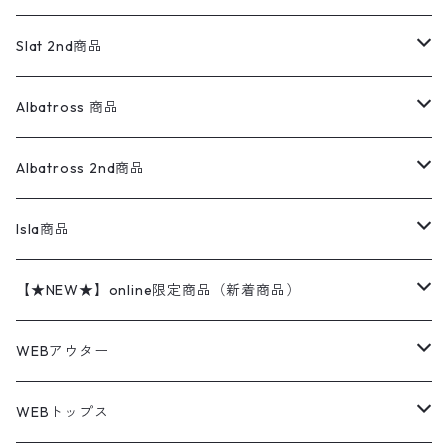
ダウンジャケット・ベスト
スラックス
リネンシャツ
ロンパース
エルエルビーン
無地スウェット
アランセーター
ウールジャケット
フリース
コーデュロイパンツ
ニット
23cm
Outer
Slat 2nd商品
ベスト
オーバーオール・つなぎ
柄シャツ
アディダス
キャラスウェット
ウールセーター
ダウンジャケット
オーバーオール・つなぎ
ジャケット
23.5cm
Tee
アウター
Albatross 商品
コーチジャケット
チノパン
ワークシャツ
ナイキ
REVERSE WEAVE
コットン
ハンティングジャケット
レザージャケット
ショーツ
スカート
24cm
Shirts
長袖シャツ
Vintage sweater
Albatross 2nd商品
フリースジャケット・ベスト
ウールパンツ
ミリタリー
チャンピオン
アクリル
アウトドアジャケット
S/S Shirts
アウトドアシャツ
Otherジャケット
Otherパンツ
パンツ(w30以下)
24.5cm
Sweat Shirts
半袖シャツ
Outer
70sアイテム
Isla商品
レザー
ペインターパンツ
ネルシャツ
カーハート
コート
L/S Shirts
ブランドシャツ
REVERSE WEAVE
アウトドアシャツ
Sailing Jacket
ワンピース
25cm
Sweater
スウェット シャツ
Other Tops
Marlboro
2点セットコーデ
【★NEW★】online限定商品（新着商品）
テーラードジャケット
ショートパンツ
ディッキーズ
ライトジャケット
デザインシャツ
ブランドシャツ
Swingtop
長袖
ブランドスウェット
Fleece tops
25.5cm
Fleece
パンツ
Sweat Shirts
GAP
Sweat Shirts
8月NEWアイテム（2026）
WEBアウター
ボアジャケット
イージーパンツ
ウールリッチ
ミリタリージャケット
リネンシャツ
リネンシャツ
Coat
半袖
プリントスウェット
Knit
リーバイス501 505
トップス
その他
26cm
Other Tops
Tシャツ
Hoodie
アウター
Knit
7月NEWアイテム（2026）
ジャケット
WEBトップス
ビンテージ
トミーヒルフィガー