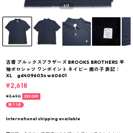
1
/7
古着 ブルックスブラザーズ BROOKS BROTHERS 半
袖ポロシャツ ワンポイント ネイビー 鹿の子 表記：
XL gd409603n w60601
¥2,618
¥3,490
25%OFF
残り1点
International shipping available