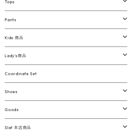
デニムジャケット
トップス
Tee
コート
Tops
ミリタリージャケット
半袖シャツ
パンツ
Sweat Shirts
デニムジャケット
Tシャツ
Pants
スイングトップ
長袖シャツ
デニムパンツ
REVERSE WEAVE
レディース
Pants
ミリタリージャケット
長袖シャツ
デニムパンツ
Kids 商品
カバーオール
Tシャツ・ロンT
ミリタリーパンツ
アウター
ブランドシャツ
501,505
キッズ
Shirts
スウィングトップ
半袖シャツ
ミリタリーパンツ
Vintage
Lady's商品
アウトドア
ポロシャツ
ワークパンツ
トップス
ストライプシャツ
バギーズデニム
アウター
Tops
ライフスタイル雑貨
Ladies
アウトドアナイロンジャケット
ポロシャツ
チノパンツ
Tops
Tシャツ
Coordinate Set
ウールジャケット
スウェット・トレーナー
コーデュロイパンツ
ボトムス
コーデュロイシャツ
フレアデニム
トップス
Pants
ラグ・ブランケット
ブランド
Sweater
スポーツナイロンジャケット
スウェット・パーカ
イージーパンツ
Pants
ブラウス／シャツ／デザイントップス
Shoes
コート
パーカー
スウェットパンツ
ワンピース
スウェードシャツ
ブラックデニム
ボトムス
ラルフローレン
プリントスウェット
長袖
Goods
ワークジャケット
ベスト
スラックス
ベスト／キャミソール
22cm以下
Goods
ナイロンジャケット
セーター・カーディガン
ジャージパンツ
ウールシャツ
ワンピース
リーバイス
ロゴスウェット
半袖
Military
テーラードジャケット
セーター・カーディガン
ワークパンツ
スウェット
22.5cm
バンダナ
Slat 本店商品