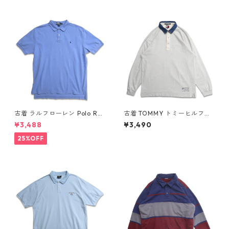
古着 ラルフローレン Polo Ral
古着 TOMMY トミーヒルフィ
ph Lauren 半袖 ポロシャツ ワ
ガー 長袖ポロシャツ ネイビー
¥3,488
¥3,490
ンポイント 鹿の子 ライトブル
表記：XL gd409055n w60
ー 表記：XL gd410384n w6
410
25%OFF
0805