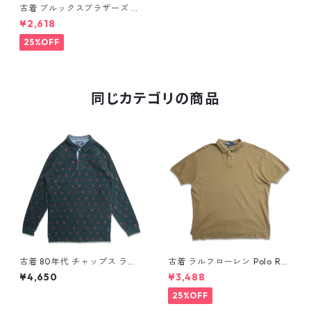
古着 ブルックスブラザーズ BR
OOKS BROTHERS 半袖ポロシ
¥2,618
ャツ ワンポイント ネイビー 鹿
の子 表記：XL gd409603n
25%OFF
w60601
同じカテゴリの商品
古着 80年代 チャップス ラル
古着 ラルフローレン Polo Ral
フローレン CHAPS RALPH LA
ph Lauren 半袖 天竺 ポロシャ
¥4,650
¥3,488
UREN 総柄 長袖 ポロシャツ 表
ツ ワンポイント ブラウン系 表
記：L gd408851n w60320
記：XL gd410385n w60805
25%OFF