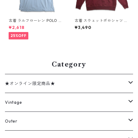
古着 ラルフローレン POLO JE
古着 スウェットポロシャツ ト
ANS CO. RALPH LAUREN 半
レーナー ラガーシャツ 長袖ポ
¥2,618
¥3,490
袖 ポロシャツ ワンポイント 鹿
ロシャツ 裏起毛 表記：-- g
の子 ライトブルー 表記：XL
d408588n w60219
25%OFF
gd410383n w60805
Category
★オンライン限定商品★
ミリタリーデッドストック
Vintage
アウター
Jacket
Outer