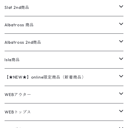
リネンシャツ
ロンパース
エルエルビーン
無地スウェット
アランセーター
ウールジャケット
フリース
コーデュロイパンツ
ニット
23cm
Outer
Slat 2nd商品
ベスト
オーバーオール・つなぎ
柄シャツ
アディダス
キャラスウェット
ウールセーター
ダウンジャケット
オーバーオール・つなぎ
ジャケット
23.5cm
Tee
アウター
Albatross 商品
コーチジャケット
チノパン
ワークシャツ
ナイキ
REVERSE WEAVE
コットン
ハンティングジャケット
レザージャケット
ショーツ
スカート
24cm
Shirts
長袖シャツ
Vintage sweater
Albatross 2nd商品
フリースジャケット・ベスト
ウールパンツ
ミリタリー
チャンピオン
アクリル
アウトドアジャケット
S/S Shirts
アウトドアシャツ
Otherジャケット
Otherパンツ
パンツ(w30以下)
24.5cm
Sweat Shirts
半袖シャツ
Outer
70sアイテム
Isla商品
レザー
ペインターパンツ
ネルシャツ
カーハート
コート
L/S Shirts
ブランドシャツ
REVERSE WEAVE
アウトドアシャツ
Sailing Jacket
ワンピース
25cm
Sweater
スウェット シャツ
Other Tops
Marlboro
2点セットコーデ
【★NEW★】online限定商品（新着商品）
テーラードジャケット
ショートパンツ
ディッキーズ
ライトジャケット
デザインシャツ
ブランドシャツ
Swingtop
長袖
ブランドスウェット
Fleece tops
25.5cm
Fleece
パンツ
Sweat Shirts
GAP
Sweat Shirts
8月NEWアイテム（2026）
WEBアウター
ボアジャケット
イージーパンツ
ウールリッチ
ミリタリージャケット
リネンシャツ
リネンシャツ
Coat
半袖
プリントスウェット
Knit
リーバイス501 505
トップス
その他
26cm
Other Tops
Tシャツ
Hoodie
アウター
Knit
7月NEWアイテム（2026）
ジャケット
WEBトップス
ビンテージ
トミーヒルフィガー
ウールジャケット
コーデユロイシャツ
ハワイアンシャツ
Denim Jacket
ノースリーブ
アウトドアスウェット
Tailored Jacket
スラックス
パンツ
ワークジャケット