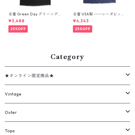
古着 Green Day グリーンデイ
古着 USA製 ハーレーダビッド
バンドTシャツ バンT プリント
ソン HARLEY-DAVIDSON モ
¥3,488
¥4,343
Tシャツ ブラック 表記：--
ーターサイクル プリントTシャ
gd410395n w60806
ツ ネイビー 表記：XL gd41
25%OFF
25%OFF
0407n w60807
Category
★オンライン限定商品★
ミリタリーデッドストック
Vintage
アウター
Jacket
Outer
デニムジャケット
トップス
Tee
コート
Tops