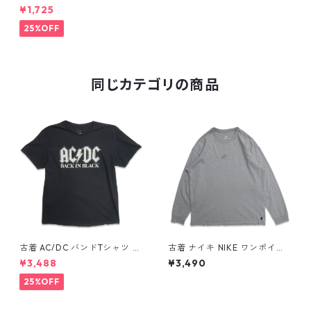
ジ プリントTシャツ ブラック
¥1,725
表記：XL gd409599n w60
601
25%OFF
同じカテゴリの商品
古着 AC/DC バンドTシャツ バ
古着 ナイキ NIKE ワンポイン
ンT プリントTシャツ ブラック
ト ロングスリーブTシャツ ロ
¥3,488
¥3,490
表記：XL gd410397n w608
ンT 杢グレー 表記：L gd40
06
8811n w60317
25%OFF