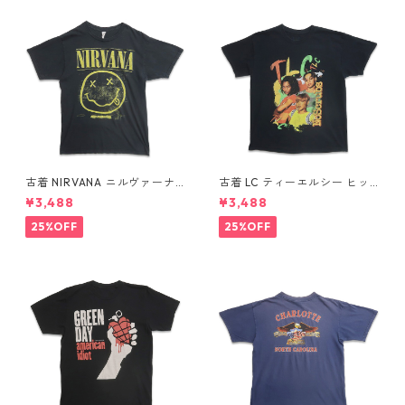
古着 NIRVANA ニルヴァーナ
古着 LC ティーエルシー ヒッ
バンドTシャツ プリントTシャ
プホップ ラップ バンドTシャ
¥3,488
¥3,488
ツ スマイル ブラック 表記：M
ツ プリントTシャツ ブラック
gd410396n w60806
表記：-- gd410370n w608
25%OFF
25%OFF
04