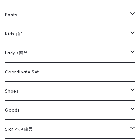
ミリタリージャケット
半袖シャツ
パンツ
Sweat Shirts
デニムジャケット
Tシャツ
Pants
スイングトップ
長袖シャツ
デニムパンツ
REVERSE WEAVE
レディース
Pants
ミリタリージャケット
長袖シャツ
デニムパンツ
Kids 商品
カバーオール
Tシャツ・ロンT
ミリタリーパンツ
アウター
ブランドシャツ
501,505
キッズ
Shirts
スウィングトップ
半袖シャツ
ミリタリーパンツ
Vintage
Lady's商品
アウトドア
ポロシャツ
ワークパンツ
トップス
ストライプシャツ
バギーズデニム
アウター
Tops
ライフスタイル雑貨
Ladies
アウトドアナイロンジャケット
ポロシャツ
チノパンツ
Tops
Tシャツ
Coordinate Set
ウールジャケット
スウェット・トレーナー
コーデュロイパンツ
ボトムス
コーデュロイシャツ
フレアデニム
トップス
Pants
ラグ・ブランケット
ブランド
Sweater
スポーツナイロンジャケット
スウェット・パーカ
イージーパンツ
Pants
ブラウス／シャツ／デザイントップス
Shoes
コート
パーカー
スウェットパンツ
ワンピース
スウェードシャツ
ブラックデニム
ボトムス
ラルフローレン
プリントスウェット
長袖
Goods
ワークジャケット
ベスト
スラックス
ベスト／キャミソール
22cm以下
Goods
ナイロンジャケット
セーター・カーディガン
ジャージパンツ
ウールシャツ
ワンピース
リーバイス
ロゴスウェット
半袖
Military
テーラードジャケット
セーター・カーディガン
ワークパンツ
スウェット
22.5cm
バンダナ
Slat 本店商品
ダウンジャケット・ベスト
スラックス