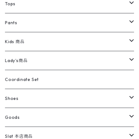
デニムジャケット
トップス
Tee
コート
Tops
ミリタリージャケット
半袖シャツ
パンツ
Sweat Shirts
デニムジャケット
Tシャツ
Pants
スイングトップ
長袖シャツ
デニムパンツ
REVERSE WEAVE
レディース
Pants
ミリタリージャケット
長袖シャツ
デニムパンツ
Kids 商品
カバーオール
Tシャツ・ロンT
ミリタリーパンツ
アウター
ブランドシャツ
501,505
キッズ
Shirts
スウィングトップ
半袖シャツ
ミリタリーパンツ
Vintage
Lady's商品
アウトドア
ポロシャツ
ワークパンツ
トップス
ストライプシャツ
バギーズデニム
アウター
Tops
ライフスタイル雑貨
Ladies
アウトドアナイロンジャケット
ポロシャツ
チノパンツ
Tops
Tシャツ
Coordinate Set
ウールジャケット
スウェット・トレーナー
コーデュロイパンツ
ボトムス
コーデュロイシャツ
フレアデニム
トップス
Pants
ラグ・ブランケット
ブランド
Sweater
スポーツナイロンジャケット
スウェット・パーカ
イージーパンツ
Pants
ブラウス／シャツ／デザイントップス
Shoes
コート
パーカー
スウェットパンツ
ワンピース
スウェードシャツ
ブラックデニム
ボトムス
ラルフローレン
プリントスウェット
長袖
Goods
ワークジャケット
ベスト
スラックス
ベスト／キャミソール
22cm以下
Goods
ナイロンジャケット
セーター・カーディガン
ジャージパンツ
ウールシャツ
ワンピース
リーバイス
ロゴスウェット
半袖
Military
テーラードジャケット
セーター・カーディガン
ワークパンツ
スウェット
22.5cm
バンダナ
Slat 本店商品