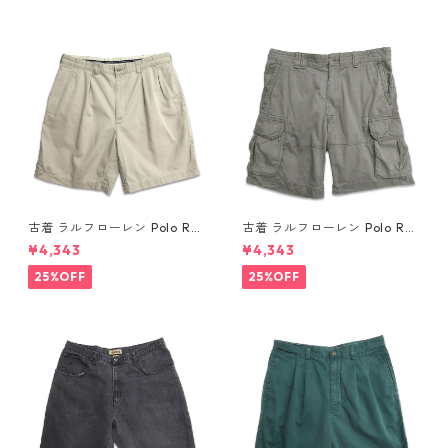
古着 ラルフローレン Polo Ral
古着 ラルフローレン Polo Ral
ph Lauren チノ ツータック シ
ph Lauren カーゴ ショートパ
¥4,343
¥4,343
ョーツ ショートパンツ ハーフ
ンツ ハーフパンツ グリーン系
パンツ ベージュ 表記：W36
表記：36 gd410375n w608
25%OFF
25%OFF
gd410363n w60804
05