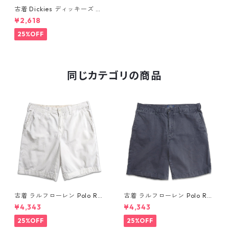
古着 Dickies ディッキーズ ワ
ーク ショートパンツ ハーフパ
¥2,618
ンツ ブラック 表記：33 gd4
09598n w60601
25%OFF
同じカテゴリの商品
古着 ラルフローレン Polo Ral
古着 ラルフローレン Polo Ral
ph Lauren チノ ノータック シ
ph Lauren チノ ノータック シ
¥4,343
¥4,343
ョーツ ショートパンツ ハーフ
ョーツ ショートパンツ ハーフ
パンツ ホワイト 表記：W34
パンツ ネイビー系 表記：W34
25%OFF
25%OFF
gd410365n w60804
gd410364n w60804