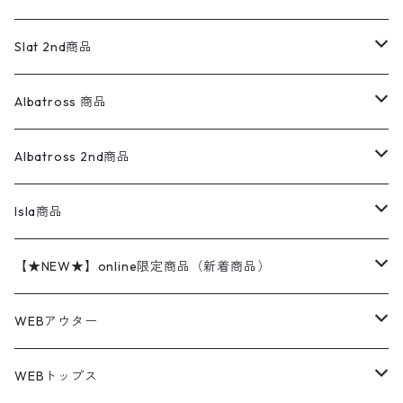
ダウンジャケット・ベスト
スラックス
リネンシャツ
ロンパース
エルエルビーン
無地スウェット
アランセーター
ウールジャケット
フリース
コーデュロイパンツ
ニット
23cm
Outer
Slat 2nd商品
ベスト
オーバーオール・つなぎ
柄シャツ
アディダス
キャラスウェット
ウールセーター
ダウンジャケット
オーバーオール・つなぎ
ジャケット
23.5cm
Tee
アウター
Albatross 商品
コーチジャケット
チノパン
ワークシャツ
ナイキ
REVERSE WEAVE
コットン
ハンティングジャケット
レザージャケット
ショーツ
スカート
24cm
Shirts
長袖シャツ
Vintage sweater
Albatross 2nd商品
フリースジャケット・ベスト
ウールパンツ
ミリタリー
チャンピオン
アクリル
アウトドアジャケット
S/S Shirts
アウトドアシャツ
Otherジャケット
Otherパンツ
パンツ(w30以下)
24.5cm
Sweat Shirts
半袖シャツ
Outer
70sアイテム
Isla商品
レザー
ペインターパンツ
ネルシャツ
カーハート
コート
L/S Shirts
ブランドシャツ
REVERSE WEAVE
アウトドアシャツ
Sailing Jacket
ワンピース
25cm
Sweater
スウェット シャツ
Other Tops
Marlboro
2点セットコーデ
【★NEW★】online限定商品（新着商品）
テーラードジャケット
ショートパンツ
ディッキーズ
ライトジャケット
デザインシャツ
ブランドシャツ
Swingtop
長袖
ブランドスウェット
Fleece tops
25.5cm
Fleece
パンツ
Sweat Shirts
GAP
Sweat Shirts
8月NEWアイテム（2026）
WEBアウター
ボアジャケット
イージーパンツ
ウールリッチ
ミリタリージャケット
リネンシャツ
リネンシャツ
Coat
半袖
プリントスウェット
Knit
リーバイス501 505
トップス
その他
26cm
Other Tops
Tシャツ
Hoodie
アウター
Knit
7月NEWアイテム（2026）
ジャケット
WEBトップス
ビンテージ
トミーヒルフィガー