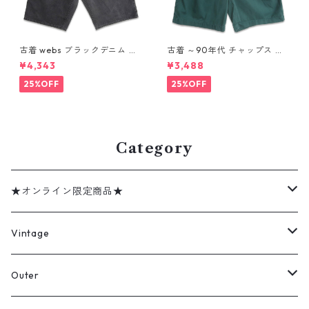
古着 webs ブラックデニム シ
古着 ～90年代 チャップス ラ
ョートパンツ ハーフパンツ 表
ルフローレン CHAPS RALPH L
¥4,343
¥3,488
記：W42 gd410354n w608
AUREN ツータック ショーツ
02
ショートパンツ ハーフパンツ
25%OFF
25%OFF
グリーン 表記：W32 gd410
374n w60805
Category
★オンライン限定商品★
ミリタリーデッドストック
Vintage
アウター
Jacket
Outer