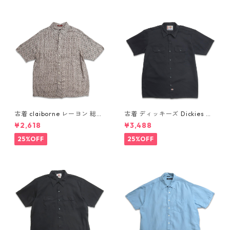
古着 claiborne レーヨン 総柄
古着 ディッキーズ Dickies ワ
半袖シャツ ボックスシャツ 表
ークシャツ 半袖シャツ ボック
¥2,618
¥3,488
記：L gd410386n w60805
ス ブラック 表記：L gd410
416n w60808
25%OFF
25%OFF