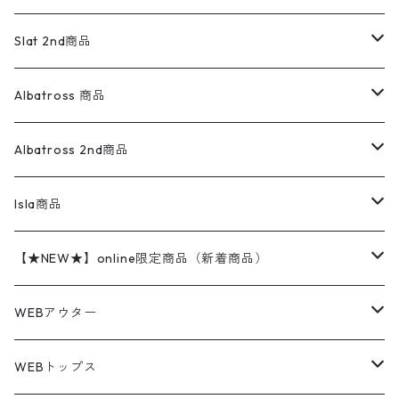
ダウンジャケット・ベスト
スラックス
リネンシャツ
ロンパース
エルエルビーン
無地スウェット
アランセーター
ウールジャケット
フリース
コーデュロイパンツ
ニット
23cm
Outer
Slat 2nd商品
ベスト
オーバーオール・つなぎ
柄シャツ
アディダス
キャラスウェット
ウールセーター
ダウンジャケット
オーバーオール・つなぎ
ジャケット
23.5cm
Tee
アウター
Albatross 商品
コーチジャケット
チノパン
ワークシャツ
ナイキ
REVERSE WEAVE
コットン
ハンティングジャケット
レザージャケット
ショーツ
スカート
24cm
Shirts
長袖シャツ
Vintage sweater
Albatross 2nd商品
フリースジャケット・ベスト
ウールパンツ
ミリタリー
チャンピオン
アクリル
アウトドアジャケット
S/S Shirts
アウトドアシャツ
Otherジャケット
Otherパンツ
パンツ(w30以下)
24.5cm
Sweat Shirts
半袖シャツ
Outer
70sアイテム
Isla商品
レザー
ペインターパンツ
ネルシャツ
カーハート
コート
L/S Shirts
ブランドシャツ
REVERSE WEAVE
アウトドアシャツ
Sailing Jacket
ワンピース
25cm
Sweater
スウェット シャツ
Other Tops
Marlboro
2点セットコーデ
【★NEW★】online限定商品（新着商品）
テーラードジャケット
ショートパンツ
ディッキーズ
ライトジャケット
デザインシャツ
ブランドシャツ
Swingtop
長袖
ブランドスウェット
Fleece tops
25.5cm
Fleece
パンツ
Sweat Shirts
GAP
Sweat Shirts
8月NEWアイテム（2026）
WEBアウター
ボアジャケット
イージーパンツ
ウールリッチ
ミリタリージャケット
リネンシャツ
リネンシャツ
Coat
半袖
プリントスウェット
Knit
リーバイス501 505
トップス
その他
26cm
Other Tops
Tシャツ
Hoodie
アウター
Knit
7月NEWアイテム（2026）
ジャケット
WEBトップス
ビンテージ
トミーヒルフィガー