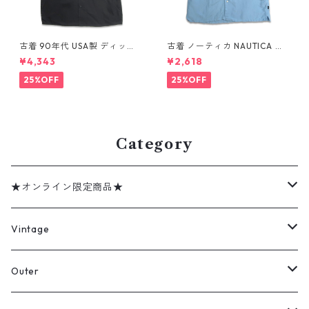
古着 90年代 USA製 ディッキ
古着 ノーティカ NAUTICA リ
ーズ Dickies ワークシャツ 半
ネン レーヨン 半袖シャツ ボッ
¥4,343
¥2,618
袖シャツ ボックス ブラック 表
クスシャツ ライトブルー 表
記：XL gd410372n w6080
記：XL gd410415n w60808
25%OFF
25%OFF
4
Category
★オンライン限定商品★
ミリタリーデッドストック
Vintage
アウター
Jacket
Outer