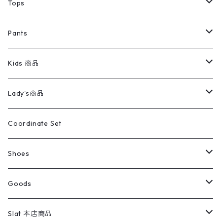
デニムジャケット
トップス
Tee
コート
Tops
ミリタリージャケット
半袖シャツ
パンツ
Sweat Shirts
デニムジャケット
Tシャツ
Pants
スイングトップ
長袖シャツ
デニムパンツ
REVERSE WEAVE
レディース
Pants
ミリタリージャケット
長袖シャツ
デニムパンツ
Kids 商品
カバーオール
Tシャツ・ロンT
ミリタリーパンツ
アウター
ブランドシャツ
501,505
キッズ
Shirts
スウィングトップ
半袖シャツ
ミリタリーパンツ
Vintage
Lady's商品
アウトドア
ポロシャツ
ワークパンツ
トップス
ストライプシャツ
バギーズデニム
アウター
Tops
ライフスタイル雑貨
Ladies
アウトドアナイロンジャケット
ポロシャツ
チノパンツ
Tops
Tシャツ
Coordinate Set
ウールジャケット
スウェット・トレーナー
コーデュロイパンツ
ボトムス
コーデュロイシャツ
フレアデニム
トップス
Pants
ラグ・ブランケット
ブランド
Sweater
スポーツナイロンジャケット
スウェット・パーカ
イージーパンツ
Pants
ブラウス／シャツ／デザイントップス
Shoes
コート
パーカー
スウェットパンツ
ワンピース
スウェードシャツ
ブラックデニム
ボトムス
ラルフローレン
プリントスウェット
長袖
Goods
ワークジャケット
ベスト
スラックス
ベスト／キャミソール
22cm以下
Goods
ナイロンジャケット
セーター・カーディガン
ジャージパンツ
ウールシャツ
ワンピース
リーバイス
ロゴスウェット
半袖
Military
テーラードジャケット
セーター・カーディガン
ワークパンツ
スウェット
22.5cm
バンダナ
Slat 本店商品