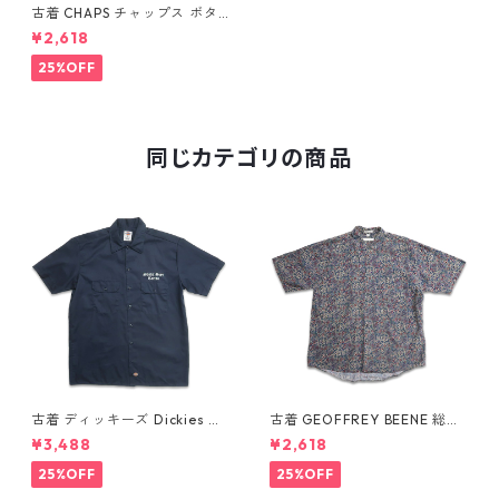
古着 CHAPS チャップス ボタ
ンダウンシャツ 半袖シャツ ギ
¥2,618
ンガムチェック ブラック 表
記：XL gd409572n w6052
25%OFF
9
同じカテゴリの商品
古着 ディッキーズ Dickies ワ
古着 GEOFFREY BEENE 総柄
ークシャツ 半袖シャツ ボック
ペイズリー柄 レーヨン 半袖シ
¥3,488
¥2,618
ス ワンポイント プリント ネイ
ャツ 表記：L gd410387n w6
ビー 表記：L gd410417n w6
0805
25%OFF
25%OFF
0808