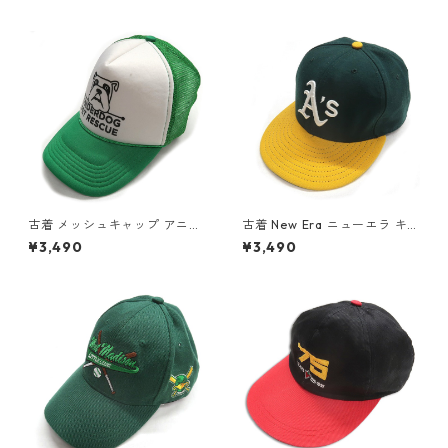
ネイビー グリーン 表記：--
3279n w40722
gd403737n w40922
古着 メッシュキャップ アニマ
古着 New Era ニューエラ キ
ル プリント ツートン 表記：-
ャップ 59FIFTY オークラン
¥3,490
¥3,490
- gd403139n w40708
ド・アスレチックス グリーン
イエロー表記：7 1/8 56.8cm
gd403040n w40628