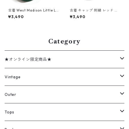
古着 West Madison Little Le
古着 キャップ 刺繍 レッド ブ
agu ベースボールキャップ グ
ラック ツートン 表記：-- g
¥3,490
¥3,490
リーン 表記：-- gd403039
d403020n w40626
n w40628
Category
★オンライン限定商品★
ミリタリーデッドストック
Vintage
アウター
Jacket
Outer
デニムジャケット
トップス
Tee
コート
Tops
ミリタリージャケット
半袖シャツ