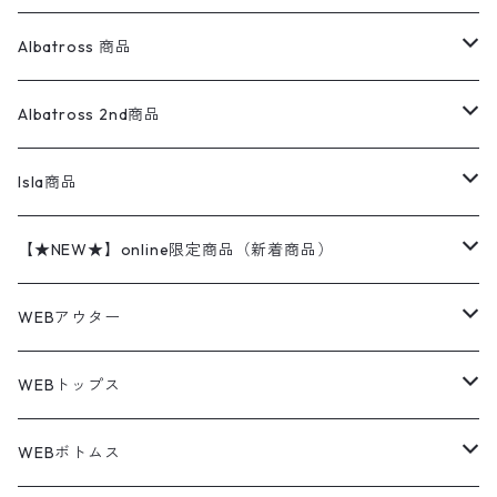
ベスト
オーバーオール・つなぎ
柄シャツ
アディダス
キャラスウェット
ウールセーター
ダウンジャケット
オーバーオール・つなぎ
ジャケット
23.5cm
Tee
アウター
Albatross 商品
コーチジャケット
チノパン
ワークシャツ
ナイキ
REVERSE WEAVE
コットン
ハンティングジャケット
レザージャケット
ショーツ
スカート
24cm
Shirts
長袖シャツ
Vintage sweater
Albatross 2nd商品
フリースジャケット・ベスト
ウールパンツ
ミリタリー
チャンピオン
アクリル
アウトドアジャケット
S/S Shirts
アウトドアシャツ
Otherジャケット
Otherパンツ
パンツ(w30以下)
24.5cm
Sweat Shirts
半袖シャツ
Outer
70sアイテム
Isla商品
レザー
ペインターパンツ
ネルシャツ
カーハート
コート
L/S Shirts
ブランドシャツ
REVERSE WEAVE
アウトドアシャツ
Sailing Jacket
ワンピース
25cm
Sweater
スウェット シャツ
Other Tops
Marlboro
2点セットコーデ
【★NEW★】online限定商品（新着商品）
テーラードジャケット
ショートパンツ
ディッキーズ
ライトジャケット
デザインシャツ
ブランドシャツ
Swingtop
長袖
ブランドスウェット
Fleece tops
25.5cm
Fleece
パンツ
Sweat Shirts
GAP
Sweat Shirts
8月NEWアイテム（2026）
WEBアウター
ボアジャケット
イージーパンツ
ウールリッチ
ミリタリージャケット
リネンシャツ
リネンシャツ
Coat
半袖
プリントスウェット
Knit
リーバイス501 505
トップス
その他
26cm
Other Tops
Tシャツ
Hoodie
アウター
Knit
7月NEWアイテム（2026）
ジャケット
WEBトップス
ビンテージ
トミーヒルフィガー
ウールジャケット
コーデユロイシャツ
ハワイアンシャツ
Denim Jacket
ノースリーブ
アウトドアスウェット
Tailored Jacket
スラックス
パンツ
ワークジャケット
コート
プルオーバー
トップス
ミリタリージャケット
26.5cm
Pants
デッドストック ミリタリー
Tee
フリース
Military
6月NEWアイテム（2026）
コート
Tシャツ
WEBボトムス
その他
ノーティカ
ワークジャケット
ワークシャツ