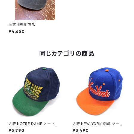
お客様専用商品
¥4,650
同じカテゴリの商品
古着 NOTRE DAME ノートル
古着 NEW YORK 刺繍 ツート
ダム ファイティング アイリッ
ン ベースボールキャップ オレ
¥5,790
¥3,490
シュ 刺繍 キャップ ツートン
ンジ ブルー 表記：-- gd40