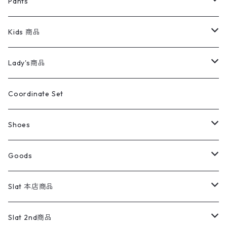
パンツ
Sweat Shirts
デニムジャケット
Tシャツ
Pants
スイングトップ
長袖シャツ
デニムパンツ
REVERSE WEAVE
レディース
Pants
ミリタリージャケット
長袖シャツ
デニムパンツ
Kids 商品
カバーオール
Tシャツ・ロンT
ミリタリーパンツ
アウター
ブランドシャツ
501,505
キッズ
Shirts
スウィングトップ
半袖シャツ
ミリタリーパンツ
Vintage
Lady's商品
アウトドア
ポロシャツ
ワークパンツ
トップス
ストライプシャツ
バギーズデニム
アウター
Tops
ライフスタイル雑貨
Ladies
アウトドアナイロンジャケット
ポロシャツ
チノパンツ
Tops
Tシャツ
Coordinate Set
ウールジャケット
スウェット・トレーナー
コーデュロイパンツ
ボトムス
コーデュロイシャツ
フレアデニム
トップス
Pants
ラグ・ブランケット
ブランド
Sweater
スポーツナイロンジャケット
スウェット・パーカ
イージーパンツ
Pants
ブラウス／シャツ／デザイントップス
Shoes
コート
パーカー
スウェットパンツ
ワンピース
スウェードシャツ
ブラックデニム
ボトムス
ラルフローレン
プリントスウェット
長袖
Goods
ワークジャケット
ベスト
スラックス
ベスト／キャミソール
22cm以下
Goods
ナイロンジャケット
セーター・カーディガン
ジャージパンツ
ウールシャツ
ワンピース
リーバイス
ロゴスウェット
半袖
Military
テーラードジャケット
セーター・カーディガン
ワークパンツ
スウェット
22.5cm
バンダナ
Slat 本店商品
ダウンジャケット・ベスト
スラックス
リネンシャツ
ロンパース
エルエルビーン
無地スウェット
アランセーター
ウールジャケット
フリース
コーデュロイパンツ
ニット
23cm
Outer
Slat 2nd商品