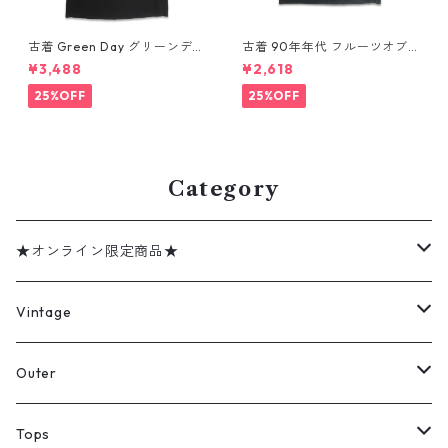
古着 Green Day グリーンデイ
古着 90年年代 フルーツオブ
バンドTシャツ バンT プリント
ザルーム カントリー・ミュー
¥3,488
¥2,618
Tシャツ ブラック 表記：--
ジック George Jones ジョー
gd410395n w60806
ジ・ジョーンズ バンドTシャツ
25%OFF
25%OFF
バンT プリントTシャツ シング
ルステッチ ブラック 表記：XL
gd410394n w60806
Category
★オンライン限定商品★
ミリタリーデッドストック
Vintage
アウター
Jacket
Outer
デニムジャケット
トップス
Tee
コート
Tops