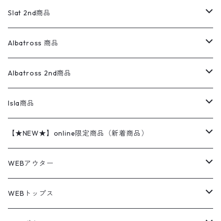
リネンシャツ
ロンパース
エルエルビーン
無地スウェット
アランセーター
ウールジャケット
フリース
コーデュロイパンツ
ニット
23cm
Outer
Slat 2nd商品
ベスト
オーバーオール・つなぎ
柄シャツ
アディダス
キャラスウェット
ウールセーター
ダウンジャケット
オーバーオール・つなぎ
ジャケット
23.5cm
Tee
アウター
Albatross 商品
コーチジャケット
チノパン
ワークシャツ
ナイキ
REVERSE WEAVE
コットン
ハンティングジャケット
レザージャケット
ショーツ
スカート
24cm
Shirts
長袖シャツ
Vintage sweater
Albatross 2nd商品
フリースジャケット・ベスト
ウールパンツ
ミリタリー
チャンピオン
アクリル
アウトドアジャケット
S/S Shirts
アウトドアシャツ
Otherジャケット
Otherパンツ
パンツ(w30以下)
24.5cm
Sweat Shirts
半袖シャツ
Outer
70sアイテム
Isla商品
レザー
ペインターパンツ
ネルシャツ
カーハート
コート
L/S Shirts
ブランドシャツ
REVERSE WEAVE
アウトドアシャツ
Sailing Jacket
ワンピース
25cm
Sweater
スウェット シャツ
Other Tops
Marlboro
2点セットコーデ
【★NEW★】online限定商品（新着商品）
テーラードジャケット
ショートパンツ
ディッキーズ
ライトジャケット
デザインシャツ
ブランドシャツ
Swingtop
長袖
ブランドスウェット
Fleece tops
25.5cm
Fleece
パンツ
Sweat Shirts
GAP
Sweat Shirts
8月NEWアイテム（2026）
WEBアウター
ボアジャケット
イージーパンツ
ウールリッチ
ミリタリージャケット
リネンシャツ
リネンシャツ
Coat
半袖
プリントスウェット
Knit
リーバイス501 505
トップス
その他
26cm
Other Tops
Tシャツ
Hoodie
アウター
Knit
7月NEWアイテム（2026）
ジャケット
WEBトップス
ビンテージ
トミーヒルフィガー
ウールジャケット
コーデユロイシャツ
ハワイアンシャツ
Denim Jacket
ノースリーブ
アウトドアスウェット
Tailored Jacket
スラックス
パンツ
ワークジャケット