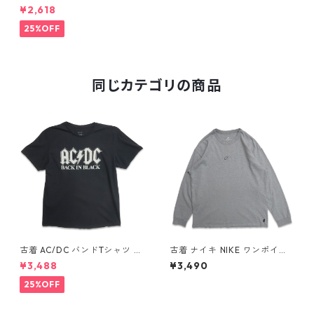
ャツ 杢グレー ブラック 表記：
¥2,618
M gd409541n w60527
25%OFF
同じカテゴリの商品
古着 AC/DC バンドTシャツ バ
古着 ナイキ NIKE ワンポイン
ンT プリントTシャツ ブラック
ト ロングスリーブTシャツ ロ
¥3,488
¥3,490
表記：XL gd410397n w608
ンT 杢グレー 表記：L gd40
06
8811n w60317
25%OFF