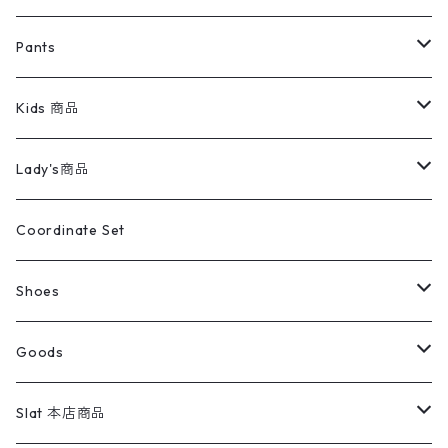
ミリタリージャケット
半袖シャツ
パンツ
Sweat Shirts
デニムジャケット
Tシャツ
Pants
スイングトップ
長袖シャツ
デニムパンツ
REVERSE WEAVE
レディース
Pants
ミリタリージャケット
長袖シャツ
デニムパンツ
Kids 商品
カバーオール
Tシャツ・ロンT
ミリタリーパンツ
アウター
ブランドシャツ
501,505
キッズ
Shirts
スウィングトップ
半袖シャツ
ミリタリーパンツ
Vintage
Lady's商品
アウトドア
ポロシャツ
ワークパンツ
トップス
ストライプシャツ
バギーズデニム
アウター
Tops
ライフスタイル雑貨
Ladies
アウトドアナイロンジャケット
ポロシャツ
チノパンツ
Tops
Tシャツ
Coordinate Set
ウールジャケット
スウェット・トレーナー
コーデュロイパンツ
ボトムス
コーデュロイシャツ
フレアデニム
トップス
Pants
ラグ・ブランケット
ブランド
Sweater
スポーツナイロンジャケット
スウェット・パーカ
イージーパンツ
Pants
ブラウス／シャツ／デザイントップス
Shoes
コート
パーカー
スウェットパンツ
ワンピース
スウェードシャツ
ブラックデニム
ボトムス
ラルフローレン
プリントスウェット
長袖
Goods
ワークジャケット
ベスト
スラックス
ベスト／キャミソール
22cm以下
Goods
ナイロンジャケット
セーター・カーディガン
ジャージパンツ
ウールシャツ
ワンピース
リーバイス
ロゴスウェット
半袖
Military
テーラードジャケット
セーター・カーディガン
ワークパンツ
スウェット
22.5cm
バンダナ
Slat 本店商品
ダウンジャケット・ベスト
スラックス