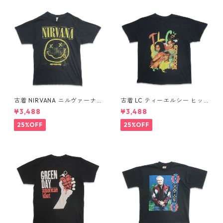
古着 NIRVANA ニルヴァーナ
古着 LC ティーエルシー ヒッ
バンドTシャツ プリントTシャ
プホップ ラップ バンドTシャ
¥3,488
¥3,488
ツ スマイル ブラック 表記：M
ツ プリントTシャツ ブラック
gd410396n w60806
表記：-- gd410370n w608
25%OFF
25%OFF
04