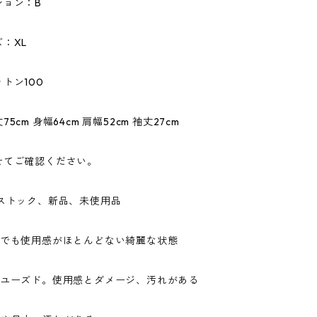
ション：B
：XL
トン100
5cm 身幅64cm 肩幅52cm 袖丈27cm
せてご確認ください。
ドストック、新品、未使用品
ドでも使用感がほとんどない綺麗な状態
なユーズド。使用感とダメージ、汚れがある