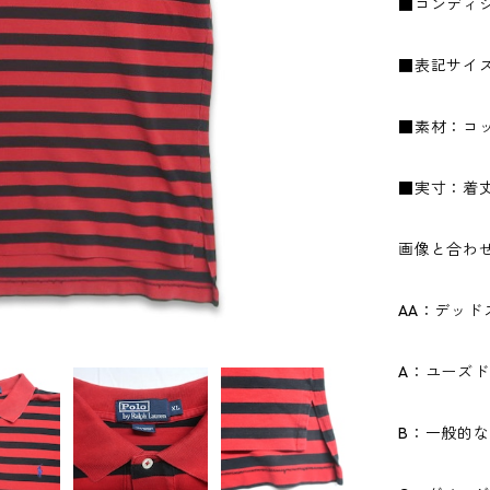
■コンディ
■表記サイズ
■素材：コッ
■実寸：着丈7
画像と合わ
AA：デッ
A：ユーズ
B：一般的