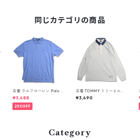
同じカテゴリの商品
R
古着 ラルフローレン Polo R
古着 TOMMY トミーヒルフ
ロ
alph Lauren 半袖 ポロシャ
ィガー 長袖ポロシャツ ネイ
¥3,488
¥3,490
ツ ワンポイント 鹿の子 ライ
ビー 表記：XL gd409055
n
トブルー 表記：XL gd410
n w60410
25%OFF
384n w60805
Category