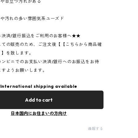
ジや目立つ汚れがある
ジや汚れの多い雰囲気系ユーズド
ニ決済/銀行振込をご利用のお客様へ★★
しての販売のため、ご注文後【【こちらから商品確
】】を致します。
コンビニでのお支払い決済/銀行へのお振込をお待
ますようお願いします。
International shipping available
Add to cart
日本国内にお住まいの方向け
通報する