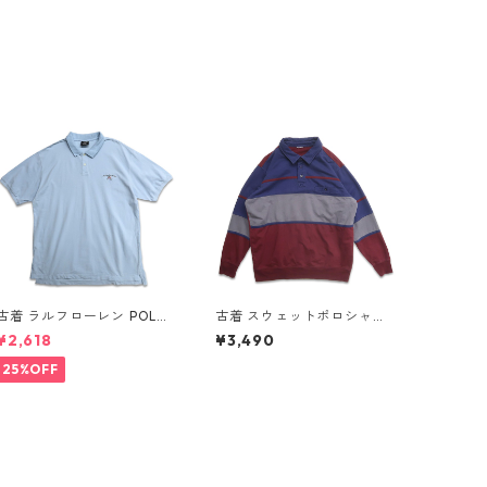
古着 ラルフローレン POLO
古着 スウェットポロシャツ
JEANS CO. RALPH LAUREN
トレーナー ラガーシャツ 長
¥2,618
¥3,490
半袖 ポロシャツ ワンポイン
袖ポロシャツ 裏起毛 表
ト 鹿の子 ライトブルー 表
記：-- gd408588n w6021
25%OFF
記：XL gd410383n w608
9
05