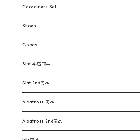
アウトドア
ポロシャツ
ワークパンツ
トップス
ストライプシャツ
バギーズデニム
アウター
Tops
ライフスタイル雑貨
Ladies
アウトドアナイロンジャケット
ポロシャツ
チノパンツ
Tops
Tシャツ
Coordinate Set
ウールジャケット
スウェット・トレーナー
コーデュロイパンツ
ボトムス
コーデュロイシャツ
フレアデニム
トップス
Pants
ラグ・ブランケット
ブランド
Sweater
スポーツナイロンジャケット
スウェット・パーカ
イージーパンツ
Pants
ブラウス／シャツ／デザイントップス
Shoes
コート
パーカー
スウェットパンツ
ワンピース
スウェードシャツ
ブラックデニム
ボトムス
ラルフローレン
プリントスウェット
長袖
Goods
ワークジャケット
ベスト
スラックス
ベスト／キャミソール
22cm以下
Goods
ナイロンジャケット
セーター・カーディガン
ジャージパンツ
ウールシャツ
ワンピース
リーバイス
ロゴスウェット
半袖
Military
テーラードジャケット
セーター・カーディガン
ワークパンツ
スウェット
22.5cm
バンダナ
Slat 本店商品
ダウンジャケット・ベスト
スラックス
リネンシャツ
ロンパース
エルエルビーン
無地スウェット
アランセーター
ウールジャケット
フリース
コーデュロイパンツ
ニット
23cm
Outer
Slat 2nd商品
ベスト
オーバーオール・つなぎ
柄シャツ
アディダス
キャラスウェット
ウールセーター
ダウンジャケット
オーバーオール・つなぎ
ジャケット
23.5cm
Tee
アウター
Albatross 商品
コーチジャケット
チノパン
ワークシャツ
ナイキ
REVERSE WEAVE
コットン
ハンティングジャケット
レザージャケット
ショーツ
スカート
24cm
Shirts
長袖シャツ
Vintage sweater
Albatross 2nd商品
フリースジャケット・ベスト
ウールパンツ
ミリタリー
チャンピオン
アクリル
アウトドアジャケット
S/S Shirts
アウトドアシャツ
Otherジャケット
Otherパンツ
パンツ(w30以下)
24.5cm
Sweat Shirts
半袖シャツ
Outer
70sアイテム