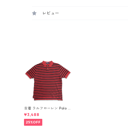
レビュー
古着 ラルフローレン Polo R
alph Lauren 半袖 ポロシャ
¥3,488
ツ ワンポイント ボーダー 表
記：XL gd409521n w605
25%OFF
25