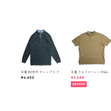
古着 80年代 チャップス ラ
古着 ラルフローレン Polo 
ルフローレン CHAPS RALP
alph Lauren 半袖 天竺 ポ
¥4,650
¥3,488
H LAUREN 総柄 長袖 ポロシ
シャツ ワンポイント ブラウ
ャツ 表記：L gd408851n
ン系 表記：XL gd410385
25%OFF
w60320
w60805