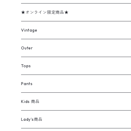
★オンライン限定商品★
ミリタリーデッドストック
Vintage
アウター
Jacket
Outer
デニムジャケット
トップス
Tee
コート
Tops
ミリタリージャケット
半袖シャツ
パンツ
Sweat Shirts
デニムジャケット
Tシャツ
Pants
スイングトップ
長袖シャツ
デニムパンツ
REVERSE WEAVE
レディース
Pants
ミリタリージャケット
長袖シャツ
デニムパンツ
Kids 商品
カバーオール
Tシャツ・ロンT
ミリタリーパンツ
アウター
ブランドシャツ
501,505
キッズ
Shirts
スウィングトップ
半袖シャツ
ミリタリーパンツ
Vintage
Lady's商品