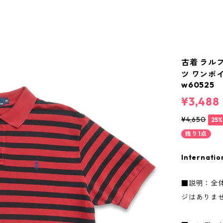
古着 ラルフロ
ツ ワンポイ
w60525
¥3,488
¥4,650
25
残り1点
Internatio
■説明：全
ジはありま