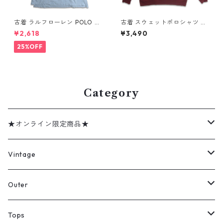
古着 ラルフローレン POLO JE
古着 スウェットポロシャツ ト
ANS CO. RALPH LAUREN 半
レーナー ラガーシャツ 長袖ポ
¥2,618
¥3,490
袖 ポロシャツ ワンポイント 鹿
ロシャツ 裏起毛 表記：-- g
の子 ライトブルー 表記：XL
d408588n w60219
25%OFF
gd410383n w60805
Category
★オンライン限定商品★
ミリタリーデッドストック
Vintage
アウター
Jacket
Outer
デニムジャケット
トップス
Tee
コート
Tops