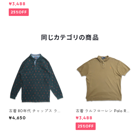
ph Lauren リメイク 半袖 ポロ
¥3,488
シャツ ワンポイント ボーダー
表記：L gd409520n w605
25%OFF
25
同じカテゴリの商品
古着 80年代 チャップス ラル
古着 ラルフローレン Polo Ral
フローレン CHAPS RALPH LA
ph Lauren 半袖 天竺 ポロシャ
¥4,650
¥3,488
UREN 総柄 長袖 ポロシャツ 表
ツ ワンポイント ブラウン系 表
記：L gd408851n w60320
記：XL gd410385n w60805
25%OFF