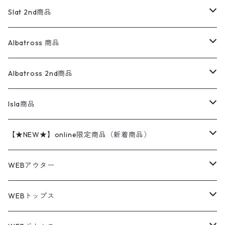
ロンパース
エルエルビーン
無地スウェット
アランセーター
ウールジャケット
フリース
コーデュロイパンツ
ニット
23cm
Outer
Slat 2nd商品
ベスト
オーバーオール・つなぎ
柄シャツ
アディダス
キャラスウェット
ウールセーター
ダウンジャケット
オーバーオール・つなぎ
ジャケット
23.5cm
Tee
アウター
Albatross 商品
コーチジャケット
チノパン
ワークシャツ
ナイキ
REVERSE WEAVE
コットン
ハンティングジャケット
レザージャケット
ショーツ
スカート
24cm
Shirts
長袖シャツ
Vintage sweater
Albatross 2nd商品
フリースジャケット・ベスト
ウールパンツ
ミリタリー
チャンピオン
アクリル
アウトドアジャケット
S/S Shirts
アウトドアシャツ
Otherジャケット
Otherパンツ
パンツ(w30以下)
24.5cm
Sweat Shirts
半袖シャツ
Outer
70sアイテム
Isla商品
レザー
ペインターパンツ
ネルシャツ
カーハート
コート
L/S Shirts
ブランドシャツ
REVERSE WEAVE
アウトドアシャツ
Sailing Jacket
ワンピース
25cm
Sweater
スウェット シャツ
Other Tops
Marlboro
2点セットコーデ
【★NEW★】online限定商品（新着商品）
テーラードジャケット
ショートパンツ
ディッキーズ
ライトジャケット
デザインシャツ
ブランドシャツ
Swingtop
長袖
ブランドスウェット
Fleece tops
25.5cm
Fleece
パンツ
Sweat Shirts
GAP
Sweat Shirts
8月NEWアイテム（2026）
WEBアウター
ボアジャケット
イージーパンツ
ウールリッチ
ミリタリージャケット
リネンシャツ
リネンシャツ
Coat
半袖
プリントスウェット
Knit
リーバイス501 505
トップス
その他
26cm
Other Tops
Tシャツ
Hoodie
アウター
Knit
7月NEWアイテム（2026）
ジャケット
WEBトップス
ビンテージ
トミーヒルフィガー
ウールジャケット
コーデユロイシャツ
ハワイアンシャツ
Denim Jacket
ノースリーブ
アウトドアスウェット
Tailored Jacket
スラックス
パンツ
ワークジャケット
コート
プルオーバー
トップス
ミリタリージャケット