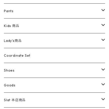
ミリタリージャケット
半袖シャツ
パンツ
Sweat Shirts
デニムジャケット
Tシャツ
Pants
スイングトップ
長袖シャツ
デニムパンツ
REVERSE WEAVE
レディース
Pants
ミリタリージャケット
長袖シャツ
デニムパンツ
Kids 商品
カバーオール
Tシャツ・ロンT
ミリタリーパンツ
アウター
ブランドシャツ
501,505
キッズ
Shirts
スウィングトップ
半袖シャツ
ミリタリーパンツ
Vintage
Lady's商品
アウトドア
ポロシャツ
ワークパンツ
トップス
ストライプシャツ
バギーズデニム
アウター
Tops
ライフスタイル雑貨
Ladies
アウトドアナイロンジャケット
ポロシャツ
チノパンツ
Tops
Tシャツ
Coordinate Set
ウールジャケット
スウェット・トレーナー
コーデュロイパンツ
ボトムス
コーデュロイシャツ
フレアデニム
トップス
Pants
ラグ・ブランケット
ブランド
Sweater
スポーツナイロンジャケット
スウェット・パーカ
イージーパンツ
Pants
ブラウス／シャツ／デザイントップス
Shoes
コート
パーカー
スウェットパンツ
ワンピース
スウェードシャツ
ブラックデニム
ボトムス
ラルフローレン
プリントスウェット
長袖
Goods
ワークジャケット
ベスト
スラックス
ベスト／キャミソール
22cm以下
Goods
ナイロンジャケット
セーター・カーディガン
ジャージパンツ
ウールシャツ
ワンピース
リーバイス
ロゴスウェット
半袖
Military
テーラードジャケット
セーター・カーディガン
ワークパンツ
スウェット
22.5cm
バンダナ
Slat 本店商品
ダウンジャケット・ベスト
スラックス
リネンシャツ