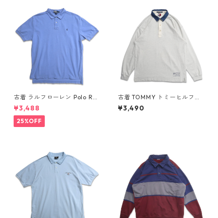
古着 ラルフローレン Polo Ral
古着 TOMMY トミーヒルフィ
ph Lauren 半袖 ポロシャツ ワ
ガー 長袖ポロシャツ ネイビー
¥3,488
¥3,490
ンポイント 鹿の子 ライトブル
表記：XL gd409055n w60
ー 表記：XL gd410384n w6
410
25%OFF
0805