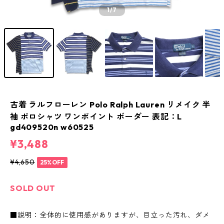
1
/7
古着 ラルフローレン Polo Ralph Lauren リメイク 半
袖 ポロシャツ ワンポイント ボーダー 表記：L
gd409520n w60525
¥3,488
¥4,650
25%OFF
SOLD OUT
■説明：全体的に使用感がありますが、目立った汚れ、ダメ