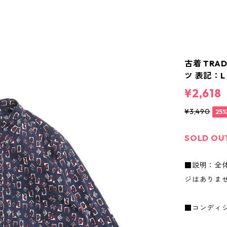
古着 TRA
ツ 表記：L 
¥2,618
¥3,490
25
SOLD OU
■説明：全
ジはありま
■コンディ