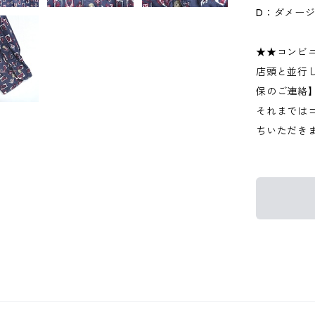
D：ダメー
★★コンビ
店頭と並行
保のご連絡
それまでは
ちいただき