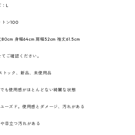
：L
トン100
0cm 身幅64cm 肩幅52cm 袖丈61.5cm
せてご確認ください。
ドストック、新品、未使用品
ドでも使用感がほとんどない綺麗な状態
なユーズド。使用感とダメージ、汚れがある
ジや目立つ汚れがある