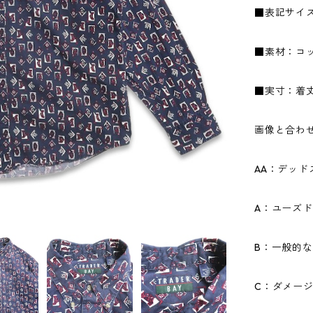
■表記サイズ
■素材：コッ
■実寸：着丈8
画像と合わ
AA：デッ
A：ユーズ
B：一般的
C：ダメー