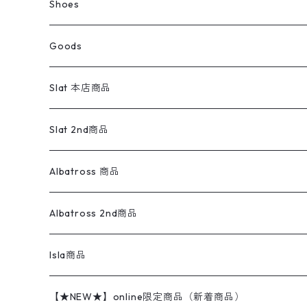
ラグ・ブランケット
ブランド
Sweater
スポーツナイロンジャケット
スウェット・パーカ
イージーパンツ
Pants
ブラウス／シャツ／デザイントップス
Shoes
コート
パーカー
スウェットパンツ
ワンピース
スウェードシャツ
ブラックデニム
ボトムス
ラルフローレン
プリントスウェット
長袖
Goods
ワークジャケット
ベスト
スラックス
ベスト／キャミソール
22cm以下
Goods
ナイロンジャケット
セーター・カーディガン
ジャージパンツ
ウールシャツ
ワンピース
リーバイス
ロゴスウェット
半袖
Military
テーラードジャケット
セーター・カーディガン
ワークパンツ
スウェット
22.5cm
バンダナ
Slat 本店商品
ダウンジャケット・ベスト
スラックス
リネンシャツ
ロンパース
エルエルビーン
無地スウェット
アランセーター
ウールジャケット
フリース
コーデュロイパンツ
ニット
23cm
Outer
Slat 2nd商品
ベスト
オーバーオール・つなぎ
柄シャツ
アディダス
キャラスウェット
ウールセーター
ダウンジャケット
オーバーオール・つなぎ
ジャケット
23.5cm
Tee
アウター
Albatross 商品
コーチジャケット
チノパン
ワークシャツ
ナイキ
REVERSE WEAVE
コットン
ハンティングジャケット
レザージャケット
ショーツ
スカート
24cm
Shirts
長袖シャツ
Vintage sweater
Albatross 2nd商品
フリースジャケット・ベスト
ウールパンツ
ミリタリー
チャンピオン
アクリル
アウトドアジャケット
S/S Shirts
アウトドアシャツ
Otherジャケット
Otherパンツ
パンツ(w30以下)
24.5cm
Sweat Shirts
半袖シャツ
Outer
70sアイテム
Isla商品
レザー
ペインターパンツ
ネルシャツ
カーハート
コート
L/S Shirts
ブランドシャツ
REVERSE WEAVE
アウトドアシャツ
Sailing Jacket
ワンピース
25cm
Sweater
スウェット シャツ
Other Tops
Marlboro
2点セットコーデ
【★NEW★】online限定商品（新着商品）
テーラードジャケット
ショートパンツ