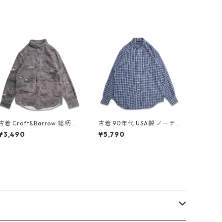
古着 Croft&Barrow 総柄 ア
古着 90年代 USA製 ノーテ
ニマル ハンティングシャツ
ィカ NAUTICA レーヨン ボ
¥3,490
¥5,790
ボタンダウンシャツ 長袖シ
タンダウンシャツ 長袖シャ
ャツ 表記：S gd409091n
ツ チェック 表記：L gd40
w60414
9559n w60528