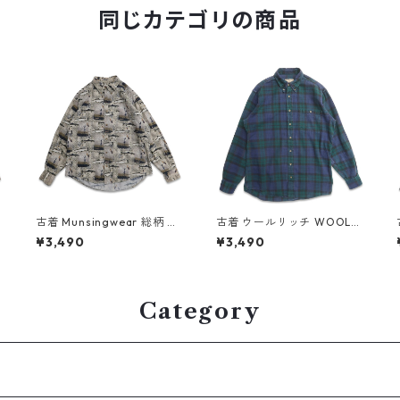
同じカテゴリの商品
I
古着 Munsingwear 総柄 フ
古着 ウールリッチ WOOLRI
ィッシング 魚 ボタンダウン
CH ネルシャツ 長袖シャツ
¥3,490
¥3,490
シャツ 長袖シャツ 表記：L
チェック 表記：M TALL g
5
gd409306n w60505
d408870n w60323
Category