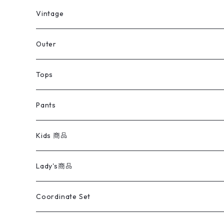
ミリタリーデッドストック
Vintage
アウター
Jacket
Outer
デニムジャケット
トップス
Tee
コート
Tops
ミリタリージャケット
半袖シャツ
パンツ
Sweat Shirts
デニムジャケット
Tシャツ
Pants
スイングトップ
長袖シャツ
デニムパンツ
REVERSE WEAVE
レディース
Pants
ミリタリージャケット
長袖シャツ
デニムパンツ
Kids 商品
カバーオール
Tシャツ・ロンT
ミリタリーパンツ
アウター
ブランドシャツ
501,505
キッズ
Shirts
スウィングトップ
半袖シャツ
ミリタリーパンツ
Vintage
Lady's商品
アウトドア
ポロシャツ
ワークパンツ
トップス
ストライプシャツ
バギーズデニム
アウター
Tops
ライフスタイル雑貨
Ladies
アウトドアナイロンジャケット
ポロシャツ
チノパンツ
Tops
Tシャツ
Coordinate Set
ウールジャケット
スウェット・トレーナー
コーデュロイパンツ
ボトムス
コーデュロイシャツ
フレアデニム
トップス
Pants