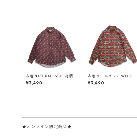
古着 NATURAL ISSUE 総柄
古着 ウールリッチ WOOLR
ボタンダウンシャツ 長袖シ
CH 総柄 アニマル ボタンダ
¥3,490
¥3,490
ャツ 表記：M gd409305
ウンシャツ 長袖シャツ 表
n w60505
記：M gd409307n w60
05
★オンライン限定商品★