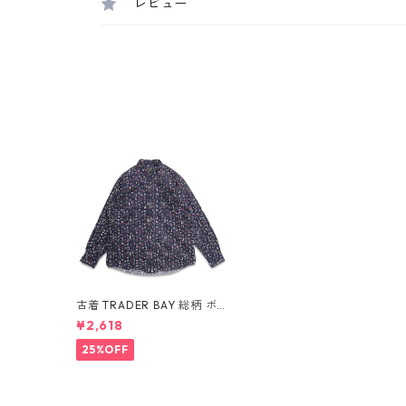
レビュー
古着 TRADER BAY 総柄 ボ
タンダウンシャツ 長袖シャ
¥2,618
ツ 表記：L gd409515n w6
0525
25%OFF