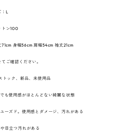
：L
トン100
1cm 身幅56cm 肩幅54cm 袖丈21cm
せてご確認ください。
ドストック、新品、未使用品
ドでも使用感がほとんどない綺麗な状態
なユーズド。使用感とダメージ、汚れがある
ジや目立つ汚れがある