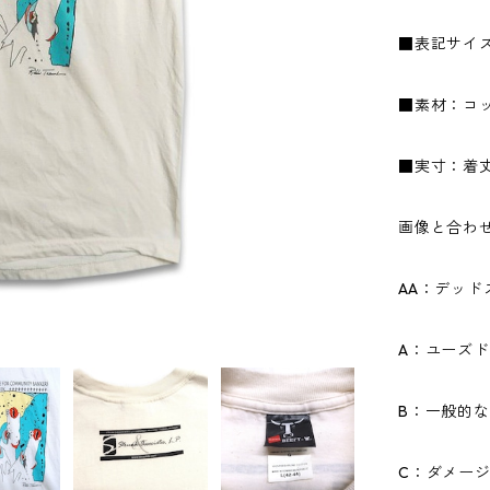
■表記サイズ
■素材：コッ
■実寸：着丈7
画像と合わ
AA：デッ
A：ユーズ
B：一般的
C：ダメー