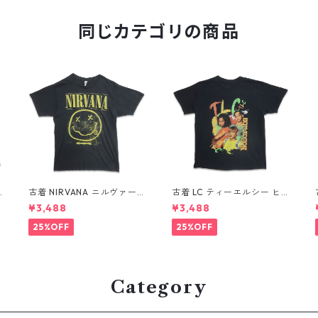
同じカテゴリの商品
古着 NIRVANA ニルヴァーナ
古着 LC ティーエルシー ヒ
ツ
バンドTシャツ プリントTシ
ップホップ ラップ バンドT
¥3,488
¥3,488
ャツ スマイル ブラック 表
シャツ プリントTシャツ ブ
記：M gd410396n w608
ラック 表記：-- gd41037
25%OFF
25%OFF
06
0n w60804
Category