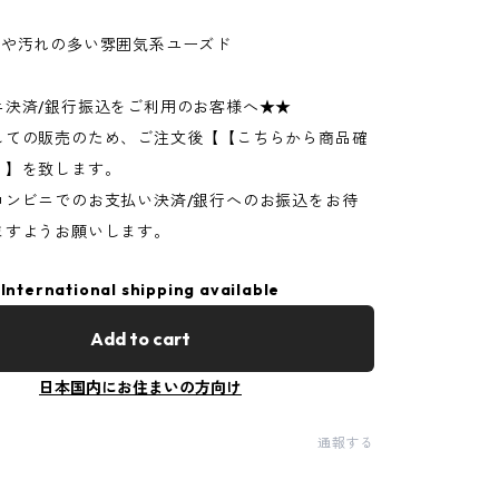
ジや汚れの多い雰囲気系ユーズド
ニ決済/銀行振込をご利用のお客様へ★★
しての販売のため、ご注文後【【こちらから商品確
】】を致します。
コンビニでのお支払い決済/銀行へのお振込をお待
ますようお願いします。
International shipping available
Add to cart
日本国内にお住まいの方向け
通報する