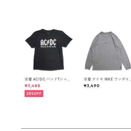
古着 AC/DC バンドTシャツ
古着 ナイキ NIKE ワンポイ
バンT プリントTシャツ ブラ
ント ロングスリーブTシャ
¥3,488
¥3,490
ック 表記：XL gd410397
ロンT 杢グレー 表記：L g
n w60806
d408811n w60317
25%OFF