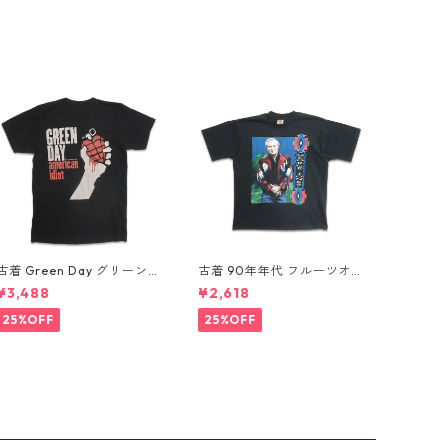
古着 Green Day グリーンデ
古着 90年年代 フルーツオブ
イ バンドTシャツ バンT プ
ザルーム カントリー・ミュ
¥3,488
¥2,618
リントTシャツ ブラック 表
ージック George Jones ジ
記：-- gd410395n w608
ョージ・ジョーンズ バンドT
25%OFF
25%OFF
06
シャツ バンT プリントTシャ
ツ シングルステッチ ブラッ
ク 表記：XL gd410394n
w60806