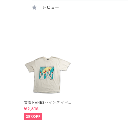
レビュー
古着 HANES ヘインズ イベ
ント プリントTシャツ ベー
¥2,618
ジュ 表記：L gd409509n
w60523
25%OFF