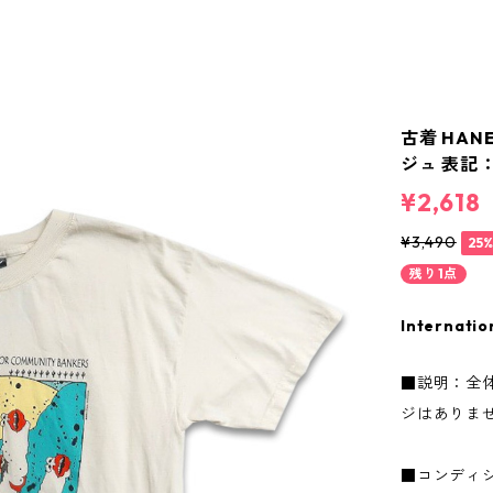
古着 HAN
ジュ 表記：L
¥2,618
¥3,490
25
残り1点
Internatio
■説明：全
ジはありま
■コンディ