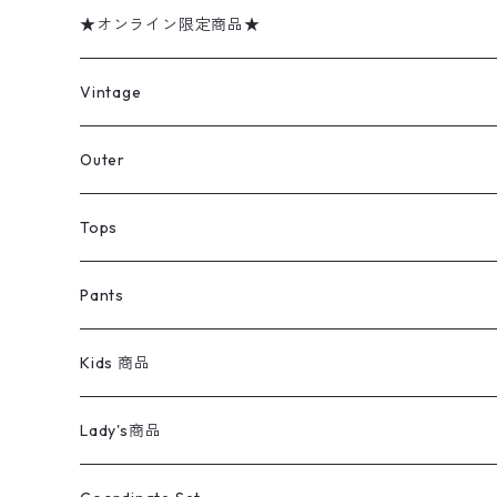
★オンライン限定商品★
ミリタリーデッドストック
Vintage
アウター
Jacket
Outer
デニムジャケット
トップス
Tee
コート
Tops
ミリタリージャケット
半袖シャツ
パンツ
Sweat Shirts
デニムジャケット
Tシャツ
Pants
スイングトップ
長袖シャツ
デニムパンツ
REVERSE WEAVE
レディース
Pants
ミリタリージャケット
長袖シャツ
デニムパンツ
Kids 商品
カバーオール
Tシャツ・ロンT
ミリタリーパンツ
アウター
ブランドシャツ
501,505
キッズ
Shirts
スウィングトップ
半袖シャツ
ミリタリーパンツ
Vintage
Lady's商品
アウトドア
ポロシャツ
ワークパンツ
トップス
ストライプシャツ
バギーズデニム
アウター
Tops