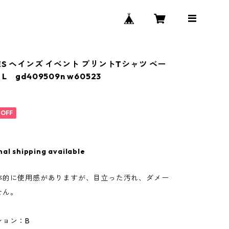
ES ヘインズ イベント プリントTシャツ ベー
 gd409509n w60523
%OFF
nal shipping available
体的に使用感がありますが、目立った汚れ、ダメー
せん。
ション：B