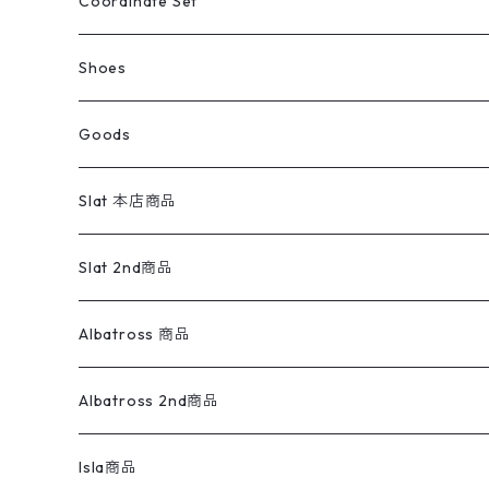
ライフスタイル雑貨
Ladies
アウトドアナイロンジャケット
ポロシャツ
チノパンツ
Tops
Tシャツ
Coordinate Set
ウールジャケット
スウェット・トレーナー
コーデュロイパンツ
ボトムス
コーデュロイシャツ
フレアデニム
トップス
Pants
ラグ・ブランケット
ブランド
Sweater
スポーツナイロンジャケット
スウェット・パーカ
イージーパンツ
Pants
ブラウス／シャツ／デザイントップス
Shoes
コート
パーカー
スウェットパンツ
ワンピース
スウェードシャツ
ブラックデニム
ボトムス
ラルフローレン
プリントスウェット
長袖
Goods
ワークジャケット
ベスト
スラックス
ベスト／キャミソール
22cm以下
Goods
ナイロンジャケット
セーター・カーディガン
ジャージパンツ
ウールシャツ
ワンピース
リーバイス
ロゴスウェット
半袖
Military
テーラードジャケット
セーター・カーディガン
ワークパンツ
スウェット
22.5cm
バンダナ
Slat 本店商品
ダウンジャケット・ベスト
スラックス
リネンシャツ
ロンパース
エルエルビーン
無地スウェット
アランセーター
ウールジャケット
フリース
コーデュロイパンツ
ニット
23cm
Outer
Slat 2nd商品
ベスト
オーバーオール・つなぎ
柄シャツ
アディダス
キャラスウェット
ウールセーター
ダウンジャケット
オーバーオール・つなぎ
ジャケット
23.5cm
Tee
アウター
Albatross 商品
コーチジャケット
チノパン
ワークシャツ
ナイキ
REVERSE WEAVE
コットン
ハンティングジャケット
レザージャケット
ショーツ
スカート
24cm
Shirts
長袖シャツ
Vintage sweater
Albatross 2nd商品
フリースジャケット・ベスト
ウールパンツ
ミリタリー
チャンピオン
アクリル
アウトドアジャケット
S/S Shirts
アウトドアシャツ
Otherジャケット
Otherパンツ
パンツ(w30以下)
24.5cm
Sweat Shirts
半袖シャツ
Outer
70sアイテム
Isla商品
レザー
ペインターパンツ