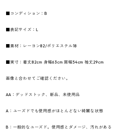
■コンディション：B
■表記サイズ：L
■素材：レーヨン82/ポリエステル18
■実寸：着丈82cm 身幅63cm 肩幅54cm 袖丈29cm
画像と合わせてご確認ください。
AA：デッドストック、新品、未使用品
A：ユーズドでも使用感がほとんどない綺麗な状態
B：一般的なユーズド。使用感とダメージ、汚れがある