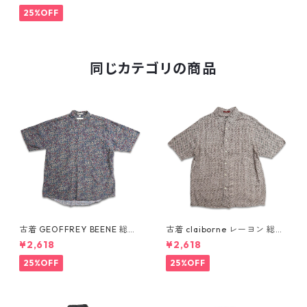
0522
25%OFF
同じカテゴリの商品
古着 GEOFFREY BEENE 総柄
古着 claiborne レーヨン 総柄
ペイズリー柄 レーヨン 半袖シ
半袖シャツ ボックスシャツ 表
¥2,618
¥2,618
ャツ 表記：L gd410387n w6
記：L gd410386n w60805
0805
25%OFF
25%OFF