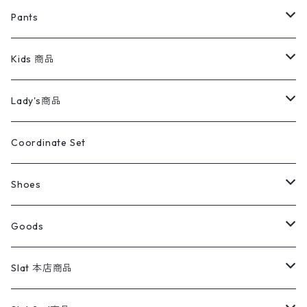
ミリタリージャケット
半袖シャツ
パンツ
Sweat Shirts
デニムジャケット
Tシャツ
Pants
スイングトップ
長袖シャツ
デニムパンツ
REVERSE WEAVE
レディース
Pants
ミリタリージャケット
長袖シャツ
デニムパンツ
Kids 商品
カバーオール
Tシャツ・ロンT
ミリタリーパンツ
アウター
ブランドシャツ
501,505
キッズ
Shirts
スウィングトップ
半袖シャツ
ミリタリーパンツ
Vintage
Lady's商品
アウトドア
ポロシャツ
ワークパンツ
トップス
ストライプシャツ
バギーズデニム
アウター
Tops
ライフスタイル雑貨
Ladies
アウトドアナイロンジャケット
ポロシャツ
チノパンツ
Tops
Tシャツ
Coordinate Set
ウールジャケット
スウェット・トレーナー
コーデュロイパンツ
ボトムス
コーデュロイシャツ
フレアデニム
トップス
Pants
ラグ・ブランケット
ブランド
Sweater
スポーツナイロンジャケット
スウェット・パーカ
イージーパンツ
Pants
ブラウス／シャツ／デザイントップス
Shoes
コート
パーカー
スウェットパンツ
ワンピース
スウェードシャツ
ブラックデニム
ボトムス
ラルフローレン
プリントスウェット
長袖
Goods
ワークジャケット
ベスト
スラックス
ベスト／キャミソール
22cm以下
Goods
ナイロンジャケット
セーター・カーディガン
ジャージパンツ
ウールシャツ
ワンピース
リーバイス
ロゴスウェット
半袖
Military
テーラードジャケット
セーター・カーディガン
ワークパンツ
スウェット
22.5cm
バンダナ
Slat 本店商品
ダウンジャケット・ベスト
スラックス
リネンシャツ
ロンパース
エルエルビーン
無地スウェット
アランセーター