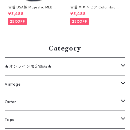
古着 USA製 Majestic MLB ニ
古着 コロンビア Columbia フ
ューヨーク・ヤンキース デレ
ィッシング 半袖シャツ グレー
¥3,488
¥3,488
ク ジーター ベースボールシャ
ミントグレー 表記：XXL gd
ツ ネイビー 表記：XL gd41
410361n w60802
25%OFF
25%OFF
0382n w60805
Category
★オンライン限定商品★
ミリタリーデッドストック
Vintage
アウター
Jacket
Outer
デニムジャケット
トップス
Tee
コート
Tops