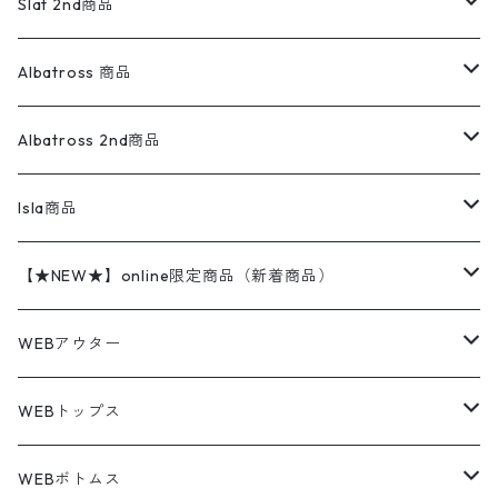
ウールジャケット
フリース
コーデュロイパンツ
ニット
23cm
Outer
Slat 2nd商品
ベスト
オーバーオール・つなぎ
柄シャツ
アディダス
キャラスウェット
ウールセーター
ダウンジャケット
オーバーオール・つなぎ
ジャケット
23.5cm
Tee
アウター
Albatross 商品
コーチジャケット
チノパン
ワークシャツ
ナイキ
REVERSE WEAVE
コットン
ハンティングジャケット
レザージャケット
ショーツ
スカート
24cm
Shirts
長袖シャツ
Vintage sweater
Albatross 2nd商品
フリースジャケット・ベスト
ウールパンツ
ミリタリー
チャンピオン
アクリル
アウトドアジャケット
S/S Shirts
アウトドアシャツ
Otherジャケット
Otherパンツ
パンツ(w30以下)
24.5cm
Sweat Shirts
半袖シャツ
Outer
70sアイテム
Isla商品
レザー
ペインターパンツ
ネルシャツ
カーハート
コート
L/S Shirts
ブランドシャツ
REVERSE WEAVE
アウトドアシャツ
Sailing Jacket
ワンピース
25cm
Sweater
スウェット シャツ
Other Tops
Marlboro
2点セットコーデ
【★NEW★】online限定商品（新着商品）
テーラードジャケット
ショートパンツ
ディッキーズ
ライトジャケット
デザインシャツ
ブランドシャツ
Swingtop
長袖
ブランドスウェット
Fleece tops
25.5cm
Fleece
パンツ
Sweat Shirts
GAP
Sweat Shirts
8月NEWアイテム（2026）
WEBアウター
ボアジャケット
イージーパンツ
ウールリッチ
ミリタリージャケット
リネンシャツ
リネンシャツ
Coat
半袖
プリントスウェット
Knit
リーバイス501 505
トップス
その他
26cm
Other Tops
Tシャツ
Hoodie
アウター
Knit
7月NEWアイテム（2026）
ジャケット
WEBトップス
ビンテージ
トミーヒルフィガー
ウールジャケット
コーデユロイシャツ
ハワイアンシャツ
Denim Jacket
ノースリーブ
アウトドアスウェット
Tailored Jacket
スラックス
パンツ
ワークジャケット
コート
プルオーバー
トップス
ミリタリージャケット
26.5cm
Pants
デッドストック ミリタリー
Tee
フリース
Military
6月NEWアイテム（2026）
コート
Tシャツ
WEBボトムス
その他
ノーティカ