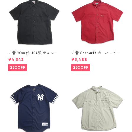
古着 90年代 USA製 ディッキ
古着 Carhartt カーハート 半
ーズ Dickies ワークシャツ 半
袖シャツ ワークシャツ ボタン
¥4,343
¥3,488
袖シャツ ボックス ブラック 表
ダウンシャツ レッド 表記：L
記：XL gd410372n w6080
gd410371n w60804
25%OFF
25%OFF
4