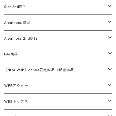
リネンシャツ
ロンパース
エルエルビーン
無地スウェット
アランセーター
ウールジャケット
フリース
コーデュロイパンツ
ニット
23cm
Outer
Slat 2nd商品
ベスト
オーバーオール・つなぎ
柄シャツ
アディダス
キャラスウェット
ウールセーター
ダウンジャケット
オーバーオール・つなぎ
ジャケット
23.5cm
Tee
アウター
Albatross 商品
コーチジャケット
チノパン
ワークシャツ
ナイキ
REVERSE WEAVE
コットン
ハンティングジャケット
レザージャケット
ショーツ
スカート
24cm
Shirts
長袖シャツ
Vintage sweater
Albatross 2nd商品
フリースジャケット・ベスト
ウールパンツ
ミリタリー
チャンピオン
アクリル
アウトドアジャケット
S/S Shirts
アウトドアシャツ
Otherジャケット
Otherパンツ
パンツ(w30以下)
24.5cm
Sweat Shirts
半袖シャツ
Outer
70sアイテム
Isla商品
レザー
ペインターパンツ
ネルシャツ
カーハート
コート
L/S Shirts
ブランドシャツ
REVERSE WEAVE
アウトドアシャツ
Sailing Jacket
ワンピース
25cm
Sweater
スウェット シャツ
Other Tops
Marlboro
2点セットコーデ
【★NEW★】online限定商品（新着商品）
テーラードジャケット
ショートパンツ
ディッキーズ
ライトジャケット
デザインシャツ
ブランドシャツ
Swingtop
長袖
ブランドスウェット
Fleece tops
25.5cm
Fleece
パンツ
Sweat Shirts
GAP
Sweat Shirts
8月NEWアイテム（2026）
WEBアウター
ボアジャケット
イージーパンツ
ウールリッチ
ミリタリージャケット
リネンシャツ
リネンシャツ
Coat
半袖
プリントスウェット
Knit
リーバイス501 505
トップス
その他
26cm
Other Tops
Tシャツ
Hoodie
アウター
Knit
7月NEWアイテム（2026）
ジャケット
WEBトップス
ビンテージ
トミーヒルフィガー
ウールジャケット
コーデユロイシャツ
ハワイアンシャツ
Denim Jacket
ノースリーブ
アウトドアスウェット
Tailored Jacket
スラックス
パンツ
ワークジャケット