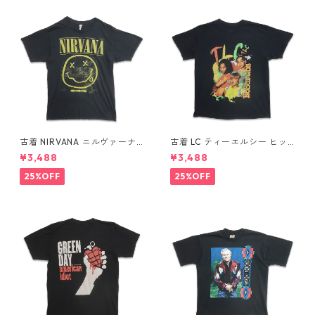
古着 NIRVANA ニルヴァーナ
古着 LC ティーエルシー ヒッ
バンドTシャツ プリントTシャ
プホップ ラップ バンドTシャ
¥3,488
¥3,488
ツ スマイル ブラック 表記：M
ツ プリントTシャツ ブラック
gd410396n w60806
表記：-- gd410370n w608
25%OFF
25%OFF
04