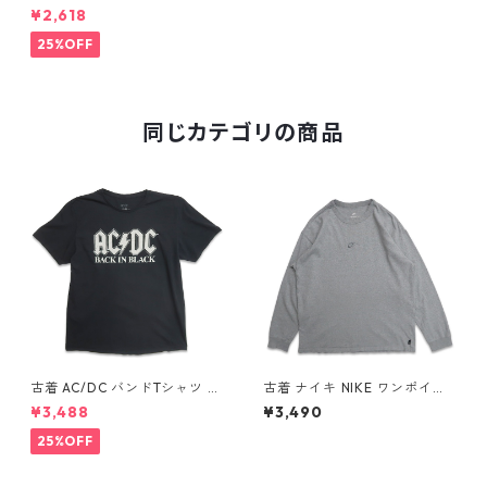
ド・インディアンス 刺繍 Tシ
¥2,618
ャツ ネイビー 表記：L gd40
9488n w60522
25%OFF
同じカテゴリの商品
古着 AC/DC バンドTシャツ バ
古着 ナイキ NIKE ワンポイン
ンT プリントTシャツ ブラック
ト ロングスリーブTシャツ ロ
¥3,488
¥3,490
表記：XL gd410397n w608
ンT 杢グレー 表記：L gd40
06
8811n w60317
25%OFF