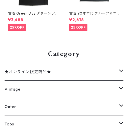
古着 Green Day グリーンデイ
古着 90年年代 フルーツオブ
バンドTシャツ バンT プリント
ザルーム カントリー・ミュー
¥3,488
¥2,618
Tシャツ ブラック 表記：--
ジック George Jones ジョー
gd410395n w60806
ジ・ジョーンズ バンドTシャツ
25%OFF
25%OFF
バンT プリントTシャツ シング
ルステッチ ブラック 表記：XL
gd410394n w60806
Category
★オンライン限定商品★
ミリタリーデッドストック
Vintage
アウター
Jacket
Outer
デニムジャケット
トップス
Tee
コート
Tops