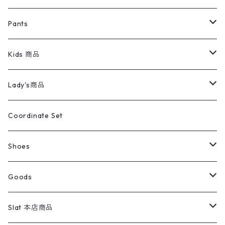
ミリタリージャケット
半袖シャツ
パンツ
Sweat Shirts
デニムジャケット
Tシャツ
Pants
スイングトップ
長袖シャツ
デニムパンツ
REVERSE WEAVE
レディース
Pants
ミリタリージャケット
長袖シャツ
デニムパンツ
Kids 商品
カバーオール
Tシャツ・ロンT
ミリタリーパンツ
アウター
ブランドシャツ
501,505
キッズ
Shirts
スウィングトップ
半袖シャツ
ミリタリーパンツ
Vintage
Lady's商品
アウトドア
ポロシャツ
ワークパンツ
トップス
ストライプシャツ
バギーズデニム
アウター
Tops
ライフスタイル雑貨
Ladies
アウトドアナイロンジャケット
ポロシャツ
チノパンツ
Tops
Tシャツ
Coordinate Set
ウールジャケット
スウェット・トレーナー
コーデュロイパンツ
ボトムス
コーデュロイシャツ
フレアデニム
トップス
Pants
ラグ・ブランケット
ブランド
Sweater
スポーツナイロンジャケット
スウェット・パーカ
イージーパンツ
Pants
ブラウス／シャツ／デザイントップス
Shoes
コート
パーカー
スウェットパンツ
ワンピース
スウェードシャツ
ブラックデニム
ボトムス
ラルフローレン
プリントスウェット
長袖
Goods
ワークジャケット
ベスト
スラックス
ベスト／キャミソール
22cm以下
Goods
ナイロンジャケット
セーター・カーディガン
ジャージパンツ
ウールシャツ
ワンピース
リーバイス
ロゴスウェット
半袖
Military
テーラードジャケット
セーター・カーディガン
ワークパンツ
スウェット
22.5cm
バンダナ
Slat 本店商品
ダウンジャケット・ベスト
スラックス