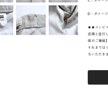
C：ダメー
D：ダメー
★★コンビ
店頭と並行
保のご連絡
それまでは
ちいただき