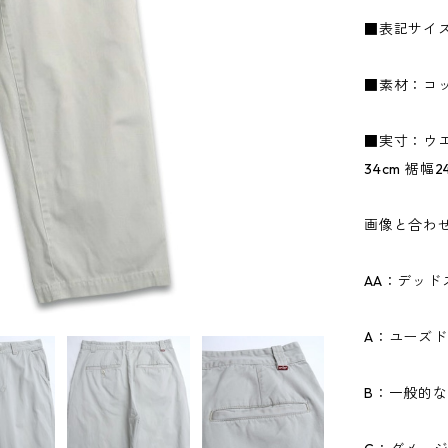
■表記サイズ
■素材：コッ
■実寸：ウエス
34cm 裾幅2
画像と合わ
AA：デッ
A：ユーズ
B：一般的