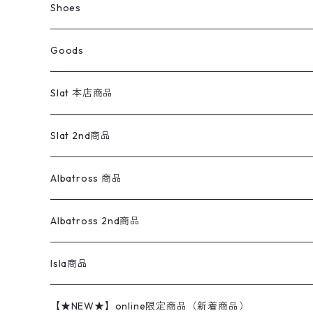
トップス
Pants
ラグ・ブランケット
ブランド
Sweater
スポーツナイロンジャケット
スウェット・パーカ
イージーパンツ
Pants
ブラウス／シャツ／デザイントップス
Shoes
コート
パーカー
スウェットパンツ
ワンピース
スウェードシャツ
ブラックデニム
ボトムス
ラルフローレン
プリントスウェット
長袖
Goods
ワークジャケット
ベスト
スラックス
ベスト／キャミソール
22cm以下
Goods
ナイロンジャケット
セーター・カーディガン
ジャージパンツ
ウールシャツ
ワンピース
リーバイス
ロゴスウェット
半袖
Military
テーラードジャケット
セーター・カーディガン
ワークパンツ
スウェット
22.5cm
バンダナ
Slat 本店商品
ダウンジャケット・ベスト
スラックス
リネンシャツ
ロンパース
エルエルビーン
無地スウェット
アランセーター
ウールジャケット
フリース
コーデュロイパンツ
ニット
23cm
Outer
Slat 2nd商品
ベスト
オーバーオール・つなぎ
柄シャツ
アディダス
キャラスウェット
ウールセーター
ダウンジャケット
オーバーオール・つなぎ
ジャケット
23.5cm
Tee
アウター
Albatross 商品
コーチジャケット
チノパン
ワークシャツ
ナイキ
REVERSE WEAVE
コットン
ハンティングジャケット
レザージャケット
ショーツ
スカート
24cm
Shirts
長袖シャツ
Vintage sweater
Albatross 2nd商品
フリースジャケット・ベスト
ウールパンツ
ミリタリー
チャンピオン
アクリル
アウトドアジャケット
S/S Shirts
アウトドアシャツ
Otherジャケット
Otherパンツ
パンツ(w30以下)
24.5cm
Sweat Shirts
半袖シャツ
Outer
70sアイテム
Isla商品
レザー
ペインターパンツ
ネルシャツ
カーハート
コート
L/S Shirts
ブランドシャツ
REVERSE WEAVE
アウトドアシャツ
Sailing Jacket
ワンピース
25cm
Sweater
スウェット シャツ
Other Tops
Marlboro
2点セットコーデ
【★NEW★】online限定商品（新着商品）
テーラードジャケット