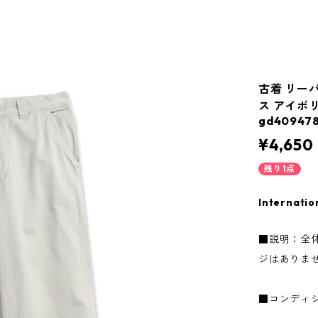
古着 リーバ
ス アイボ
gd409478
¥4,650
残り1点
Internatio
■説明：全
ジはありま
■コンディ