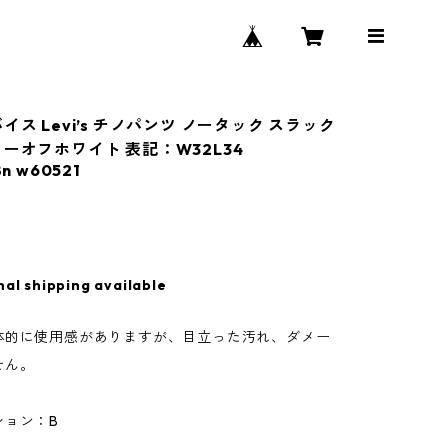
イス Levi’s チノパンツ ノータック スラック
リーオフホワイト 表記：W32L34
n w60521
nal shipping available
体的に使用感がありますが、目立った汚れ、ダメー
せん。
ション：B