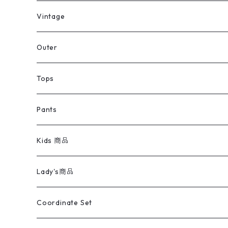
ミリタリーデッドストック
Vintage
アウター
Jacket
Outer
デニムジャケット
トップス
Tee
コート
Tops
ミリタリージャケット
半袖シャツ
パンツ
Sweat Shirts
デニムジャケット
Tシャツ
Pants
スイングトップ
長袖シャツ
デニムパンツ
REVERSE WEAVE
レディース
Pants
ミリタリージャケット
長袖シャツ
デニムパンツ
Kids 商品
カバーオール
Tシャツ・ロンT
ミリタリーパンツ
アウター
ブランドシャツ
501,505
キッズ
Shirts
スウィングトップ
半袖シャツ
ミリタリーパンツ
Vintage
Lady's商品
アウトドア
ポロシャツ
ワークパンツ
トップス
ストライプシャツ
バギーズデニム
アウター
Tops
ライフスタイル雑貨
Ladies
アウトドアナイロンジャケット
ポロシャツ
チノパンツ
Tops
Tシャツ
Coordinate Set
ウールジャケット
スウェット・トレーナー
コーデュロイパンツ
ボトムス
コーデュロイシャツ
フレアデニム