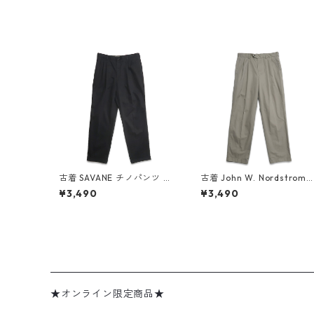
古着 SAVANE チノパンツ ス
古着 John W. Nordstrom
ラックス ツータック ブラッ
ツータック チノパンツ ベー
¥3,490
¥3,490
ク 表記：W34L30 gd409
ジュ 表記：W33L32 gd4
636n w60604
09123n w60417
★オンライン限定商品★