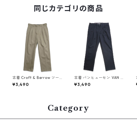
同じカテゴリの商品
古着 Croft & Barrow ツー
古着 バンヒューセン VAN H
タック チノパンツ ベージュ
EUSEN ツータック チノパン
¥3,490
¥3,490
ブラウン系 表記：W32L30
ツ ネイビーグレー 表記：W
gd409525n w60526
34L32 gd409916n w606
29
Category