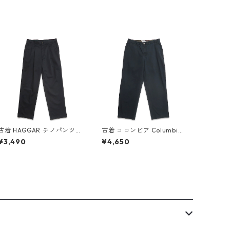
古着 HAGGAR チノパンツ
古着 コロンビア Columbia
スラックス ツータック ブラ
アウトドアパンツ チノパン
¥3,490
¥4,650
ック 表記：W34L32 gd4
ツ ブラック ネイビー系 表
09526n w60526
記：34 gd409914n w60
628