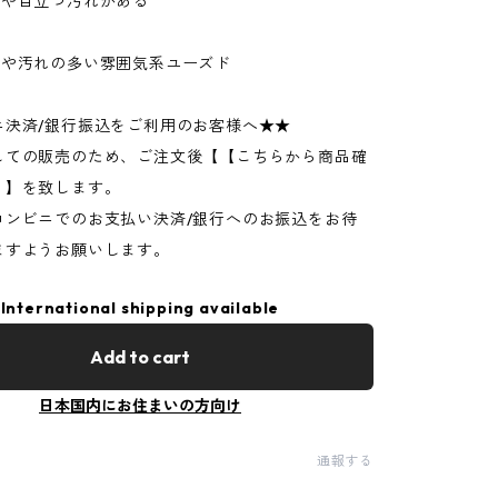
ジや目立つ汚れがある
ジや汚れの多い雰囲気系ユーズド
ニ決済/銀行振込をご利用のお客様へ★★
しての販売のため、ご注文後【【こちらから商品確
】】を致します。
コンビニでのお支払い決済/銀行へのお振込をお待
ますようお願いします。
International shipping available
Add to cart
日本国内にお住まいの方向け
通報する