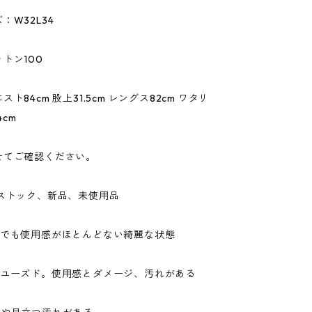
：W32L34
トン100
ト84cm 股上31.5cm レングス82cm ワタリ
4cm
せてご確認ください。
ドストック、新品、未使用品
ドでも使用感がほとんどない綺麗な状態
なユーズド。使用感とダメージ、汚れがある