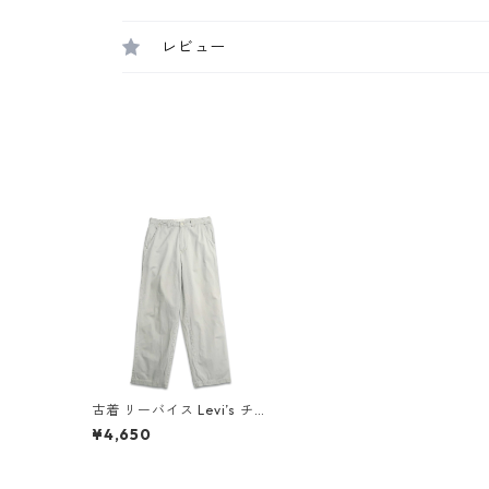
レビュー
古着 リーバイス Levi’s チノ
パンツ ノータック スラック
¥4,650
ス アイボリーオフホワイト
表記：W32L34 gd40947
8n w60521