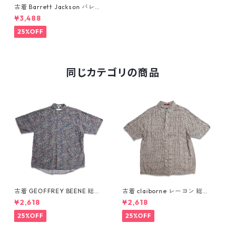
古着 Barrett Jackson バレッ
トジャクソン イベント 刺繍 レ
¥3,488
ーヨン 半袖シャツ ボックスシ
ャツ アイボリーオフホワイト
25%OFF
ベージュ系 表記：L gd4094
75n w60520
同じカテゴリの商品
古着 GEOFFREY BEENE 総柄
古着 claiborne レーヨン 総柄
ペイズリー柄 レーヨン 半袖シ
半袖シャツ ボックスシャツ 表
¥2,618
¥2,618
ャツ 表記：L gd410387n w6
記：L gd410386n w60805
0805
25%OFF
25%OFF