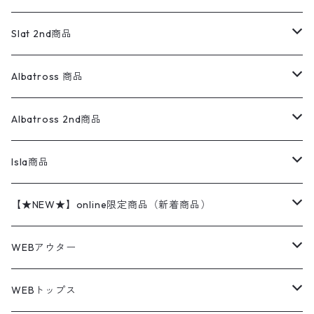
ダウンジャケット・ベスト
スラックス
リネンシャツ
ロンパース
エルエルビーン
無地スウェット
アランセーター
ウールジャケット
フリース
コーデュロイパンツ
ニット
23cm
Outer
Slat 2nd商品
ベスト
オーバーオール・つなぎ
柄シャツ
アディダス
キャラスウェット
ウールセーター
ダウンジャケット
オーバーオール・つなぎ
ジャケット
23.5cm
Tee
アウター
Albatross 商品
コーチジャケット
チノパン
ワークシャツ
ナイキ
REVERSE WEAVE
コットン
ハンティングジャケット
レザージャケット
ショーツ
スカート
24cm
Shirts
長袖シャツ
Vintage sweater
Albatross 2nd商品
フリースジャケット・ベスト
ウールパンツ
ミリタリー
チャンピオン
アクリル
アウトドアジャケット
S/S Shirts
アウトドアシャツ
Otherジャケット
Otherパンツ
パンツ(w30以下)
24.5cm
Sweat Shirts
半袖シャツ
Outer
70sアイテム
Isla商品
レザー
ペインターパンツ
ネルシャツ
カーハート
コート
L/S Shirts
ブランドシャツ
REVERSE WEAVE
アウトドアシャツ
Sailing Jacket
ワンピース
25cm
Sweater
スウェット シャツ
Other Tops
Marlboro
2点セットコーデ
【★NEW★】online限定商品（新着商品）
テーラードジャケット
ショートパンツ
ディッキーズ
ライトジャケット
デザインシャツ
ブランドシャツ
Swingtop
長袖
ブランドスウェット
Fleece tops
25.5cm
Fleece
パンツ
Sweat Shirts
GAP
Sweat Shirts
8月NEWアイテム（2026）
WEBアウター
ボアジャケット
イージーパンツ
ウールリッチ
ミリタリージャケット
リネンシャツ
リネンシャツ
Coat
半袖
プリントスウェット
Knit
リーバイス501 505
トップス
その他
26cm
Other Tops
Tシャツ
Hoodie
アウター
Knit
7月NEWアイテム（2026）
ジャケット
WEBトップス
ビンテージ
トミーヒルフィガー