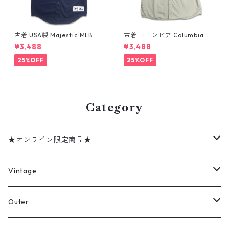
古着 USA製 Majestic MLB ニ
古着 コロンビア Columbia フ
ューヨーク・ヤンキース デレ
ィッシング 半袖シャツ グレー
¥3,488
¥3,488
ク ジーター ベースボールシャ
ミントグレー 表記：XXL gd
ツ ネイビー 表記：XL gd41
410361n w60802
25%OFF
25%OFF
0382n w60805
Category
★オンライン限定商品★
ミリタリーデッドストック
Vintage
アウター
Jacket
Outer