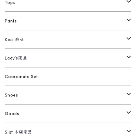
デニムジャケット
トップス
Tee
コート
Tops
ミリタリージャケット
半袖シャツ
パンツ
Sweat Shirts
デニムジャケット
Tシャツ
Pants
スイングトップ
長袖シャツ
デニムパンツ
REVERSE WEAVE
レディース
Pants
ミリタリージャケット
長袖シャツ
デニムパンツ
Kids 商品
カバーオール
Tシャツ・ロンT
ミリタリーパンツ
アウター
ブランドシャツ
501,505
キッズ
Shirts
スウィングトップ
半袖シャツ
ミリタリーパンツ
Vintage
Lady's商品
アウトドア
ポロシャツ
ワークパンツ
トップス
ストライプシャツ
バギーズデニム
アウター
Tops
ライフスタイル雑貨
Ladies
アウトドアナイロンジャケット
ポロシャツ
チノパンツ
Tops
Tシャツ
Coordinate Set
ウールジャケット
スウェット・トレーナー
コーデュロイパンツ
ボトムス
コーデュロイシャツ
フレアデニム
トップス
Pants
ラグ・ブランケット
ブランド
Sweater
スポーツナイロンジャケット
スウェット・パーカ
イージーパンツ
Pants
ブラウス／シャツ／デザイントップス
Shoes
コート
パーカー
スウェットパンツ
ワンピース
スウェードシャツ
ブラックデニム
ボトムス
ラルフローレン
プリントスウェット
長袖
Goods
ワークジャケット
ベスト
スラックス
ベスト／キャミソール
22cm以下
Goods
ナイロンジャケット
セーター・カーディガン
ジャージパンツ
ウールシャツ
ワンピース
リーバイス
ロゴスウェット
半袖
Military
テーラードジャケット
セーター・カーディガン
ワークパンツ
スウェット
22.5cm
バンダナ
Slat 本店商品