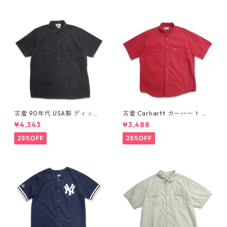
古着 90年代 USA製 ディッキ
古着 Carhartt カーハート 半
ーズ Dickies ワークシャツ 半
袖シャツ ワークシャツ ボタン
¥4,343
¥3,488
袖シャツ ボックス ブラック 表
ダウンシャツ レッド 表記：L
記：XL gd410372n w6080
gd410371n w60804
25%OFF
25%OFF
4