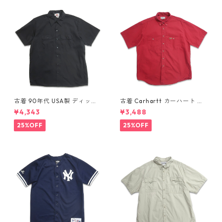
古着 90年代 USA製 ディッキ
古着 Carhartt カーハート 半
ーズ Dickies ワークシャツ 半
袖シャツ ワークシャツ ボタン
¥4,343
¥3,488
袖シャツ ボックス ブラック 表
ダウンシャツ レッド 表記：L
記：XL gd410372n w6080
gd410371n w60804
25%OFF
25%OFF
4