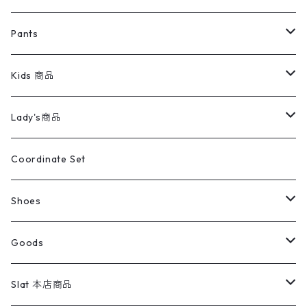
ミリタリージャケット
半袖シャツ
パンツ
Sweat Shirts
デニムジャケット
Tシャツ
Pants
スイングトップ
長袖シャツ
デニムパンツ
REVERSE WEAVE
レディース
Pants
ミリタリージャケット
長袖シャツ
デニムパンツ
Kids 商品
カバーオール
Tシャツ・ロンT
ミリタリーパンツ
アウター
ブランドシャツ
501,505
キッズ
Shirts
スウィングトップ
半袖シャツ
ミリタリーパンツ
Vintage
Lady's商品
アウトドア
ポロシャツ
ワークパンツ
トップス
ストライプシャツ
バギーズデニム
アウター
Tops
ライフスタイル雑貨
Ladies
アウトドアナイロンジャケット
ポロシャツ
チノパンツ
Tops
Tシャツ
Coordinate Set
ウールジャケット
スウェット・トレーナー
コーデュロイパンツ
ボトムス
コーデュロイシャツ
フレアデニム
トップス
Pants
ラグ・ブランケット
ブランド
Sweater
スポーツナイロンジャケット
スウェット・パーカ
イージーパンツ
Pants
ブラウス／シャツ／デザイントップス
Shoes
コート
パーカー
スウェットパンツ
ワンピース
スウェードシャツ
ブラックデニム
ボトムス
ラルフローレン
プリントスウェット
長袖
Goods
ワークジャケット
ベスト
スラックス
ベスト／キャミソール
22cm以下
Goods
ナイロンジャケット
セーター・カーディガン
ジャージパンツ
ウールシャツ
ワンピース
リーバイス
ロゴスウェット
半袖
Military
テーラードジャケット
セーター・カーディガン
ワークパンツ
スウェット
22.5cm
バンダナ
Slat 本店商品
ダウンジャケット・ベスト
スラックス