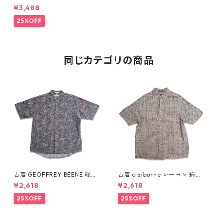
プリント 袖刺繍 ボーリングシ
¥3,488
ャツ ブラック グレー 開襟 オ
ープンシャツ 表記：M gd40
25%OFF
9474n w60520
同じカテゴリの商品
古着 GEOFFREY BEENE 総柄
古着 claiborne レーヨン 総柄
ペイズリー柄 レーヨン 半袖シ
半袖シャツ ボックスシャツ 表
¥2,618
¥2,618
ャツ 表記：L gd410387n w6
記：L gd410386n w60805
0805
25%OFF
25%OFF