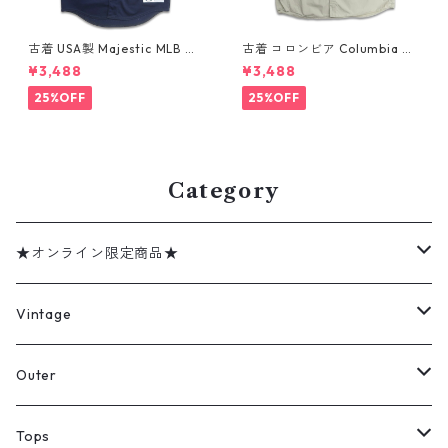
古着 USA製 Majestic MLB ニ
古着 コロンビア Columbia フ
ューヨーク・ヤンキース デレ
ィッシング 半袖シャツ グレー
¥3,488
¥3,488
ク ジーター ベースボールシャ
ミントグレー 表記：XXL gd
ツ ネイビー 表記：XL gd41
410361n w60802
25%OFF
25%OFF
0382n w60805
Category
★オンライン限定商品★
ミリタリーデッドストック
Vintage
アウター
Jacket
Outer
デニムジャケット
トップス
Tee
コート
Tops