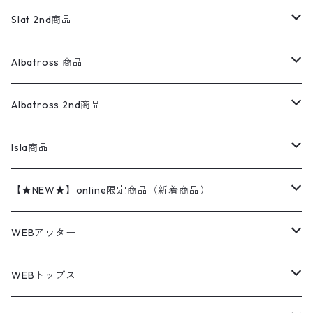
リネンシャツ
ロンパース
エルエルビーン
無地スウェット
アランセーター
ウールジャケット
フリース
コーデュロイパンツ
ニット
23cm
Outer
Slat 2nd商品
ベスト
オーバーオール・つなぎ
柄シャツ
アディダス
キャラスウェット
ウールセーター
ダウンジャケット
オーバーオール・つなぎ
ジャケット
23.5cm
Tee
アウター
Albatross 商品
コーチジャケット
チノパン
ワークシャツ
ナイキ
REVERSE WEAVE
コットン
ハンティングジャケット
レザージャケット
ショーツ
スカート
24cm
Shirts
長袖シャツ
Vintage sweater
Albatross 2nd商品
フリースジャケット・ベスト
ウールパンツ
ミリタリー
チャンピオン
アクリル
アウトドアジャケット
S/S Shirts
アウトドアシャツ
Otherジャケット
Otherパンツ
パンツ(w30以下)
24.5cm
Sweat Shirts
半袖シャツ
Outer
70sアイテム
Isla商品
レザー
ペインターパンツ
ネルシャツ
カーハート
コート
L/S Shirts
ブランドシャツ
REVERSE WEAVE
アウトドアシャツ
Sailing Jacket
ワンピース
25cm
Sweater
スウェット シャツ
Other Tops
Marlboro
2点セットコーデ
【★NEW★】online限定商品（新着商品）
テーラードジャケット
ショートパンツ
ディッキーズ
ライトジャケット
デザインシャツ
ブランドシャツ
Swingtop
長袖
ブランドスウェット
Fleece tops
25.5cm
Fleece
パンツ
Sweat Shirts
GAP
Sweat Shirts
8月NEWアイテム（2026）
WEBアウター
ボアジャケット
イージーパンツ
ウールリッチ
ミリタリージャケット
リネンシャツ
リネンシャツ
Coat
半袖
プリントスウェット
Knit
リーバイス501 505
トップス
その他
26cm
Other Tops
Tシャツ
Hoodie
アウター
Knit
7月NEWアイテム（2026）
ジャケット
WEBトップス
ビンテージ
トミーヒルフィガー
ウールジャケット
コーデユロイシャツ
ハワイアンシャツ
Denim Jacket
ノースリーブ
アウトドアスウェット
Tailored Jacket
スラックス
パンツ
ワークジャケット