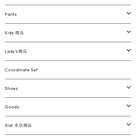
ミリタリージャケット
半袖シャツ
パンツ
Sweat Shirts
デニムジャケット
Tシャツ
Pants
スイングトップ
長袖シャツ
デニムパンツ
REVERSE WEAVE
レディース
Pants
ミリタリージャケット
長袖シャツ
デニムパンツ
Kids 商品
カバーオール
Tシャツ・ロンT
ミリタリーパンツ
アウター
ブランドシャツ
501,505
キッズ
Shirts
スウィングトップ
半袖シャツ
ミリタリーパンツ
Vintage
Lady's商品
アウトドア
ポロシャツ
ワークパンツ
トップス
ストライプシャツ
バギーズデニム
アウター
Tops
ライフスタイル雑貨
Ladies
アウトドアナイロンジャケット
ポロシャツ
チノパンツ
Tops
Tシャツ
Coordinate Set
ウールジャケット
スウェット・トレーナー
コーデュロイパンツ
ボトムス
コーデュロイシャツ
フレアデニム
トップス
Pants
ラグ・ブランケット
ブランド
Sweater
スポーツナイロンジャケット
スウェット・パーカ
イージーパンツ
Pants
ブラウス／シャツ／デザイントップス
Shoes
コート
パーカー
スウェットパンツ
ワンピース
スウェードシャツ
ブラックデニム
ボトムス
ラルフローレン
プリントスウェット
長袖
Goods
ワークジャケット
ベスト
スラックス
ベスト／キャミソール
22cm以下
Goods
ナイロンジャケット
セーター・カーディガン
ジャージパンツ
ウールシャツ
ワンピース
リーバイス
ロゴスウェット
半袖
Military
テーラードジャケット
セーター・カーディガン
ワークパンツ
スウェット
22.5cm
バンダナ
Slat 本店商品
ダウンジャケット・ベスト
スラックス