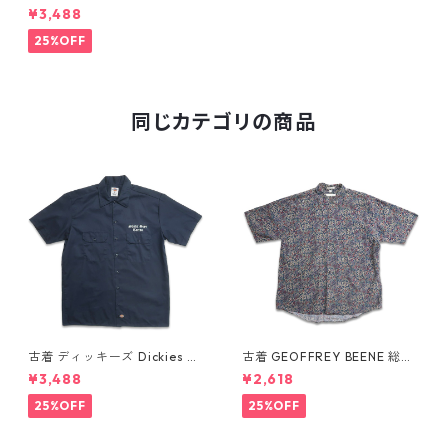
袖シャツ ボックスシャツ チェ
¥3,488
ック 表記：L gd409473n w
60520
25%OFF
同じカテゴリの商品
古着 ディッキーズ Dickies ワ
古着 GEOFFREY BEENE 総柄
ークシャツ 半袖シャツ ボック
ペイズリー柄 レーヨン 半袖シ
¥3,488
¥2,618
ス ワンポイント プリント ネイ
ャツ 表記：L gd410387n w6
ビー 表記：L gd410417n w6
0805
25%OFF
25%OFF
0808