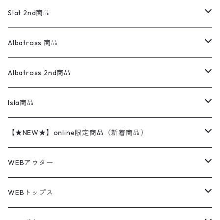
リネンシャツ
ロンパース
エルエルビーン
無地スウェット
アランセーター
ウールジャケット
フリース
コーデュロイパンツ
ニット
23cm
Outer
Slat 2nd商品
ベスト
オーバーオール・つなぎ
柄シャツ
アディダス
キャラスウェット
ウールセーター
ダウンジャケット
オーバーオール・つなぎ
ジャケット
23.5cm
Tee
アウター
Albatross 商品
コーチジャケット
チノパン
ワークシャツ
ナイキ
REVERSE WEAVE
コットン
ハンティングジャケット
レザージャケット
ショーツ
スカート
24cm
Shirts
長袖シャツ
Vintage sweater
Albatross 2nd商品
フリースジャケット・ベスト
ウールパンツ
ミリタリー
チャンピオン
アクリル
アウトドアジャケット
S/S Shirts
アウトドアシャツ
Otherジャケット
Otherパンツ
パンツ(w30以下)
24.5cm
Sweat Shirts
半袖シャツ
Outer
70sアイテム
Isla商品
レザー
ペインターパンツ
ネルシャツ
カーハート
コート
L/S Shirts
ブランドシャツ
REVERSE WEAVE
アウトドアシャツ
Sailing Jacket
ワンピース
25cm
Sweater
スウェット シャツ
Other Tops
Marlboro
2点セットコーデ
【★NEW★】online限定商品（新着商品）
テーラードジャケット
ショートパンツ
ディッキーズ
ライトジャケット
デザインシャツ
ブランドシャツ
Swingtop
長袖
ブランドスウェット
Fleece tops
25.5cm
Fleece
パンツ
Sweat Shirts
GAP
Sweat Shirts
8月NEWアイテム（2026）
WEBアウター
ボアジャケット
イージーパンツ
ウールリッチ
ミリタリージャケット
リネンシャツ
リネンシャツ
Coat
半袖
プリントスウェット
Knit
リーバイス501 505
トップス
その他
26cm
Other Tops
Tシャツ
Hoodie
アウター
Knit
7月NEWアイテム（2026）
ジャケット
WEBトップス
ビンテージ
トミーヒルフィガー
ウールジャケット
コーデユロイシャツ
ハワイアンシャツ
Denim Jacket
ノースリーブ
アウトドアスウェット
Tailored Jacket
スラックス
パンツ
ワークジャケット