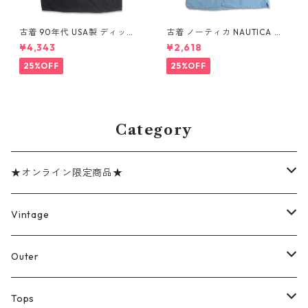
古着 90年代 USA製 ディッキ
古着 ノーティカ NAUTICA リ
ーズ Dickies ワークシャツ 半
ネン レーヨン 半袖シャツ ボッ
¥4,343
¥2,618
袖シャツ ボックス ブラック 表
クスシャツ ライトブルー 表
記：XL gd410372n w6080
記：XL gd410415n w60808
25%OFF
25%OFF
4
Category
★オンライン限定商品★
ミリタリーデッドストック
Vintage
アウター
Jacket
Outer
デニムジャケット
トップス
Tee
コート
Tops