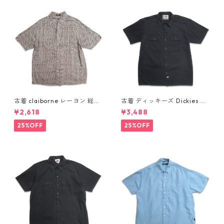
古着 claiborne レーヨン 総柄
古着 ディッキーズ Dickies ワ
半袖シャツ ボックスシャツ 表
ークシャツ 半袖シャツ ボック
¥2,618
¥3,488
記：L gd410386n w60805
ス ブラック 表記：L gd410
416n w60808
25%OFF
25%OFF