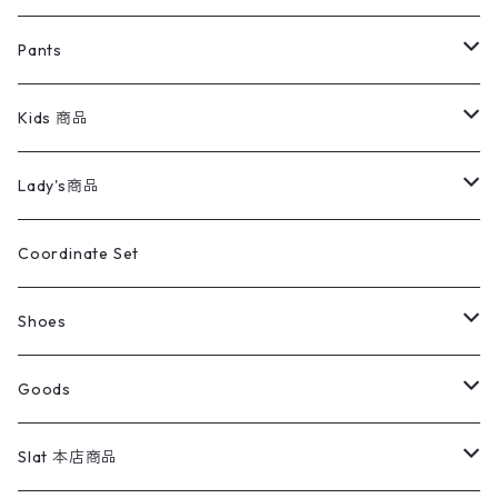
ミリタリージャケット
半袖シャツ
パンツ
Sweat Shirts
デニムジャケット
Tシャツ
Pants
スイングトップ
長袖シャツ
デニムパンツ
REVERSE WEAVE
レディース
Pants
ミリタリージャケット
長袖シャツ
デニムパンツ
Kids 商品
カバーオール
Tシャツ・ロンT
ミリタリーパンツ
アウター
ブランドシャツ
501,505
キッズ
Shirts
スウィングトップ
半袖シャツ
ミリタリーパンツ
Vintage
Lady's商品
アウトドア
ポロシャツ
ワークパンツ
トップス
ストライプシャツ
バギーズデニム
アウター
Tops
ライフスタイル雑貨
Ladies
アウトドアナイロンジャケット
ポロシャツ
チノパンツ
Tops
Tシャツ
Coordinate Set
ウールジャケット
スウェット・トレーナー
コーデュロイパンツ
ボトムス
コーデュロイシャツ
フレアデニム
トップス
Pants
ラグ・ブランケット
ブランド
Sweater
スポーツナイロンジャケット
スウェット・パーカ
イージーパンツ
Pants
ブラウス／シャツ／デザイントップス
Shoes
コート
パーカー
スウェットパンツ
ワンピース
スウェードシャツ
ブラックデニム
ボトムス
ラルフローレン
プリントスウェット
長袖
Goods
ワークジャケット
ベスト
スラックス
ベスト／キャミソール
22cm以下
Goods
ナイロンジャケット
セーター・カーディガン
ジャージパンツ
ウールシャツ
ワンピース
リーバイス
ロゴスウェット
半袖
Military
テーラードジャケット
セーター・カーディガン
ワークパンツ
スウェット
22.5cm
バンダナ
Slat 本店商品
ダウンジャケット・ベスト
スラックス
リネンシャツ