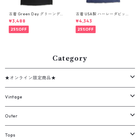
古着 Green Day グリーンデイ
古着 USA製 ハーレーダビッド
バンドTシャツ バンT プリント
ソン HARLEY-DAVIDSON モ
¥3,488
¥4,343
Tシャツ ブラック 表記：--
ーターサイクル プリントTシャ
gd410395n w60806
ツ ネイビー 表記：XL gd41
25%OFF
25%OFF
0407n w60807
Category
★オンライン限定商品★
ミリタリーデッドストック
Vintage
アウター
Jacket
Outer
デニムジャケット
トップス
Tee
コート
Tops