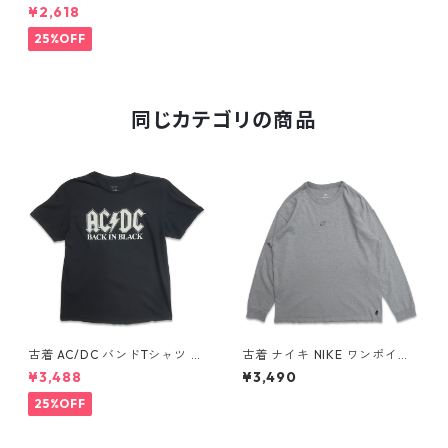
リカンチョッパー 海外番組 プ
¥2,618
リントTシャツ レッド 表記：X
L gd409470n w60520
25%OFF
同じカテゴリの商品
古着 AC/DC バンドTシャツ バ
古着 ナイキ NIKE ワンポイン
ンT プリントTシャツ ブラック
ト ロングスリーブTシャツ ロ
¥3,488
¥3,490
表記：XL gd410397n w608
ンT 杢グレー 表記：L gd40
06
8811n w60317
25%OFF