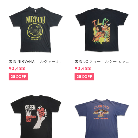
古着 NIRVANA ニルヴァーナ
古着 LC ティーエルシー ヒッ
バンドTシャツ プリントTシャ
プホップ ラップ バンドTシャ
¥3,488
¥3,488
ツ スマイル ブラック 表記：M
ツ プリントTシャツ ブラック
gd410396n w60806
表記：-- gd410370n w608
25%OFF
25%OFF
04