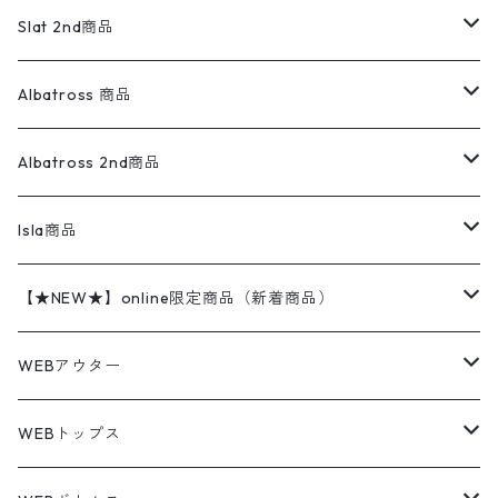
ロンパース
エルエルビーン
無地スウェット
アランセーター
ウールジャケット
フリース
コーデュロイパンツ
ニット
23cm
Outer
Slat 2nd商品
ベスト
オーバーオール・つなぎ
柄シャツ
アディダス
キャラスウェット
ウールセーター
ダウンジャケット
オーバーオール・つなぎ
ジャケット
23.5cm
Tee
アウター
Albatross 商品
コーチジャケット
チノパン
ワークシャツ
ナイキ
REVERSE WEAVE
コットン
ハンティングジャケット
レザージャケット
ショーツ
スカート
24cm
Shirts
長袖シャツ
Vintage sweater
Albatross 2nd商品
フリースジャケット・ベスト
ウールパンツ
ミリタリー
チャンピオン
アクリル
アウトドアジャケット
S/S Shirts
アウトドアシャツ
Otherジャケット
Otherパンツ
パンツ(w30以下)
24.5cm
Sweat Shirts
半袖シャツ
Outer
70sアイテム
Isla商品
レザー
ペインターパンツ
ネルシャツ
カーハート
コート
L/S Shirts
ブランドシャツ
REVERSE WEAVE
アウトドアシャツ
Sailing Jacket
ワンピース
25cm
Sweater
スウェット シャツ
Other Tops
Marlboro
2点セットコーデ
【★NEW★】online限定商品（新着商品）
テーラードジャケット
ショートパンツ
ディッキーズ
ライトジャケット
デザインシャツ
ブランドシャツ
Swingtop
長袖
ブランドスウェット
Fleece tops
25.5cm
Fleece
パンツ
Sweat Shirts
GAP
Sweat Shirts
8月NEWアイテム（2026）
WEBアウター
ボアジャケット
イージーパンツ
ウールリッチ
ミリタリージャケット
リネンシャツ
リネンシャツ
Coat
半袖
プリントスウェット
Knit
リーバイス501 505
トップス
その他
26cm
Other Tops
Tシャツ
Hoodie
アウター
Knit
7月NEWアイテム（2026）
ジャケット
WEBトップス
ビンテージ
トミーヒルフィガー
ウールジャケット
コーデユロイシャツ
ハワイアンシャツ
Denim Jacket
ノースリーブ
アウトドアスウェット
Tailored Jacket
スラックス
パンツ
ワークジャケット
コート
プルオーバー
トップス
ミリタリージャケット