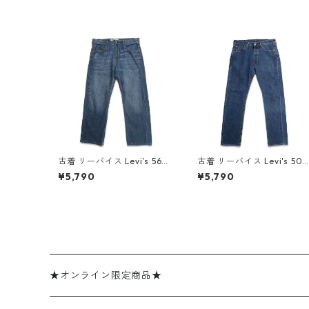
古着 リーバイス Levi’s 569
古着 リーバイス Levi's 501
ルーズストレート デニムパ
デニムパンツ ジーンズ ジー
¥5,790
¥5,790
ンツ ジーンズ ジーパン 表
パン 表記：W32L32 gd41
記：W34L30 gd409804
0273n w60727
n w60619
★オンライン限定商品★