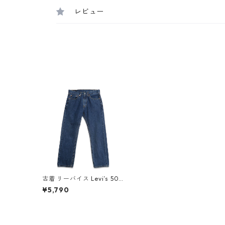
レビュー
古着 リーバイス Levi’s 505
デニムパンツ ジーンズ ジー
¥5,790
パン 表記：W31L30 gd40
9465n w60520