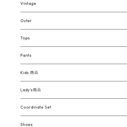
ミリタリーデッドストック
Vintage
アウター
Jacket
Outer
デニムジャケット
トップス
Tee
コート
Tops
ミリタリージャケット
半袖シャツ
パンツ
Sweat Shirts
デニムジャケット
Tシャツ
Pants
スイングトップ
長袖シャツ
デニムパンツ
REVERSE WEAVE
レディース
Pants
ミリタリージャケット
長袖シャツ
デニムパンツ
Kids 商品
カバーオール
Tシャツ・ロンT
ミリタリーパンツ
アウター
ブランドシャツ
501,505
キッズ
Shirts
スウィングトップ
半袖シャツ
ミリタリーパンツ
Vintage
Lady's商品
アウトドア
ポロシャツ
ワークパンツ
トップス
ストライプシャツ
バギーズデニム
アウター
Tops
ライフスタイル雑貨
Ladies
アウトドアナイロンジャケット
ポロシャツ
チノパンツ
Tops
Tシャツ
Coordinate Set
ウールジャケット
スウェット・トレーナー
コーデュロイパンツ
ボトムス
コーデュロイシャツ
フレアデニム
トップス
Pants
ラグ・ブランケット
ブランド
Sweater
スポーツナイロンジャケット
スウェット・パーカ
イージーパンツ
Pants
ブラウス／シャツ／デザイントップス
Shoes