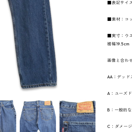
■表記サイズ
■素材：コッ
■実寸：ウエス
裾幅19.5cm
画像と合わ
AA：デッ
A：ユーズ
B：一般的
C：ダメー