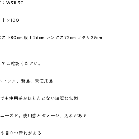
：W31L30
トン100
ト80cm 股上26cm レングス72cm ワタリ29cm
せてご確認ください。
ドストック、新品、未使用品
ドでも使用感がほとんどない綺麗な状態
なユーズド。使用感とダメージ、汚れがある
ジや目立つ汚れがある