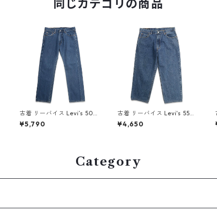
同じカテゴリの商品
古着 リーバイス Levi’s 505
古着 リーバイス Levi's 550
デニムパンツ ジーンズ ジー
デニムパンツ ジーンズ ジー
¥5,790
¥4,650
パン 表記：W33L30 gd4
パン 表記：W36L30 gd41
09443n w60518
0108n w60714
Category