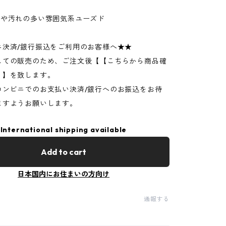
ジや汚れの多い雰囲気系ユーズド
ニ決済/銀行振込をご利用のお客様へ★★
しての販売のため、ご注文後【【こちらから商品確
】】を致します。
コンビニでのお支払い決済/銀行へのお振込をお待
ますようお願いします。
International shipping available
Add to cart
日本国内にお住まいの方向け
通報する