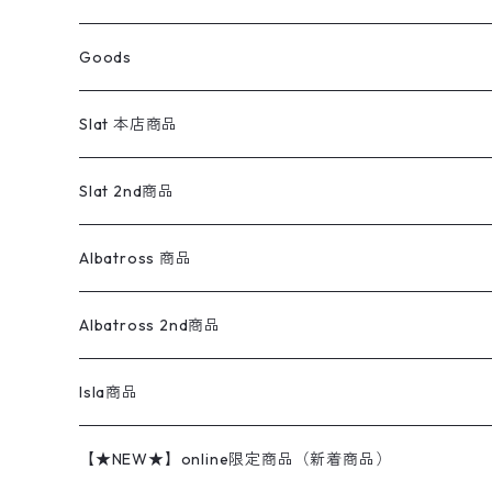
コート
パーカー
スウェットパンツ
ワンピース
スウェードシャツ
ブラックデニム
ボトムス
ラルフローレン
プリントスウェット
長袖
Goods
ワークジャケット
ベスト
スラックス
ベスト／キャミソール
22cm以下
Goods
ナイロンジャケット
セーター・カーディガン
ジャージパンツ
ウールシャツ
ワンピース
リーバイス
ロゴスウェット
半袖
Military
テーラードジャケット
セーター・カーディガン
ワークパンツ
スウェット
22.5cm
バンダナ
Slat 本店商品
ダウンジャケット・ベスト
スラックス
リネンシャツ
ロンパース
エルエルビーン
無地スウェット
アランセーター
ウールジャケット
フリース
コーデュロイパンツ
ニット
23cm
Outer
Slat 2nd商品
ベスト
オーバーオール・つなぎ
柄シャツ
アディダス
キャラスウェット
ウールセーター
ダウンジャケット
オーバーオール・つなぎ
ジャケット
23.5cm
Tee
アウター
Albatross 商品
コーチジャケット
チノパン
ワークシャツ
ナイキ
REVERSE WEAVE
コットン
ハンティングジャケット
レザージャケット
ショーツ
スカート
24cm
Shirts
長袖シャツ
Vintage sweater
Albatross 2nd商品
フリースジャケット・ベスト
ウールパンツ
ミリタリー
チャンピオン
アクリル
アウトドアジャケット
S/S Shirts
アウトドアシャツ
Otherジャケット
Otherパンツ
パンツ(w30以下)
24.5cm
Sweat Shirts
半袖シャツ
Outer
70sアイテム
Isla商品
レザー
ペインターパンツ
ネルシャツ
カーハート
コート
L/S Shirts
ブランドシャツ
REVERSE WEAVE
アウトドアシャツ
Sailing Jacket
ワンピース
25cm
Sweater
スウェット シャツ
Other Tops
Marlboro
2点セットコーデ
【★NEW★】online限定商品（新着商品）
テーラードジャケット
ショートパンツ
ディッキーズ