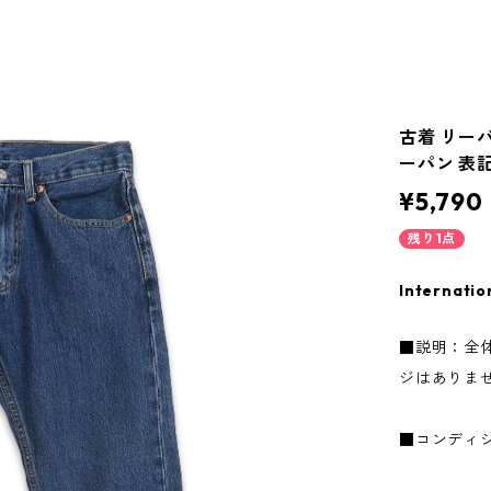
古着 リーバ
ーパン 表記：
¥5,790
残り1点
Internatio
■説明：全
ジはありま
■コンディ