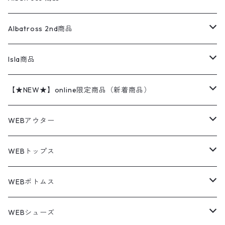
コーチジャケット
チノパン
ワークシャツ
ナイキ
REVERSE WEAVE
コットン
ハンティングジャケット
レザージャケット
ショーツ
スカート
24cm
Shirts
長袖シャツ
Vintage sweater
Albatross 2nd商品
フリースジャケット・ベスト
ウールパンツ
ミリタリー
チャンピオン
アクリル
アウトドアジャケット
S/S Shirts
アウトドアシャツ
Otherジャケット
Otherパンツ
パンツ(w30以下)
24.5cm
Sweat Shirts
半袖シャツ
Outer
70sアイテム
Isla商品
レザー
ペインターパンツ
ネルシャツ
カーハート
コート
L/S Shirts
ブランドシャツ
REVERSE WEAVE
アウトドアシャツ
Sailing Jacket
ワンピース
25cm
Sweater
スウェット シャツ
Other Tops
Marlboro
2点セットコーデ
【★NEW★】online限定商品（新着商品）
テーラードジャケット
ショートパンツ
ディッキーズ
ライトジャケット
デザインシャツ
ブランドシャツ
Swingtop
長袖
ブランドスウェット
Fleece tops
25.5cm
Fleece
パンツ
Sweat Shirts
GAP
Sweat Shirts
8月NEWアイテム（2026）
WEBアウター
ボアジャケット
イージーパンツ
ウールリッチ
ミリタリージャケット
リネンシャツ
リネンシャツ
Coat
半袖
プリントスウェット
Knit
リーバイス501 505
トップス
その他
26cm
Other Tops
Tシャツ
Hoodie
アウター
Knit
7月NEWアイテム（2026）
ジャケット
WEBトップス
ビンテージ
トミーヒルフィガー
ウールジャケット
コーデユロイシャツ
ハワイアンシャツ
Denim Jacket
ノースリーブ
アウトドアスウェット
Tailored Jacket
スラックス
パンツ
ワークジャケット
コート
プルオーバー
トップス
ミリタリージャケット
26.5cm
Pants
デッドストック ミリタリー
Tee
フリース
Military
6月NEWアイテム（2026）
コート
Tシャツ
WEBボトムス
その他
ノーティカ
ワークジャケット
ワークシャツ
デザインシャツ
Leather Jacket
無地スウェット
Gown
チノパンツ
スイングトップ
カーディガン
パンツ
フリースジャケット
Denim Pants
Band Tee
トップス
ムートン・レザーコート
映画・ムービーTシャツ
27cm
Shoes
フリース
Overall
セットアップ
Outer
5月NEWアイテム（2026）
ポンチョ
ポロシャツ
デニムパンツ
WEBシューズ
ノースフェイス