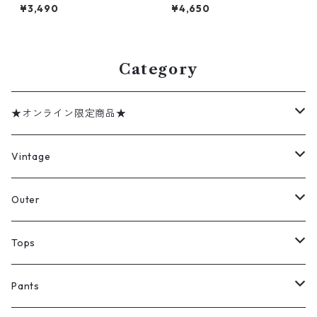
ブラック 表記：W34L32 gd
ック ワークパンツ ブラウン 表
¥3,490
¥4,650
410198n w60721
記：W30L32 gd410213n w
60722
Category
★オンライン限定商品★
ミリタリーデッドストック
Vintage
アウター
Jacket
Outer
デニムジャケット
トップス
Tee
コート
Tops
ミリタリージャケット
半袖シャツ
パンツ
Sweat Shirts
デニムジャケット
Tシャツ
Pants