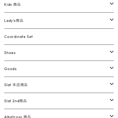
スイングトップ
長袖シャツ
デニムパンツ
REVERSE WEAVE
レディース
Pants
ミリタリージャケット
長袖シャツ
デニムパンツ
Kids 商品
カバーオール
Tシャツ・ロンT
ミリタリーパンツ
アウター
ブランドシャツ
501,505
キッズ
Shirts
スウィングトップ
半袖シャツ
ミリタリーパンツ
Vintage
Lady's商品
アウトドア
ポロシャツ
ワークパンツ
トップス
ストライプシャツ
バギーズデニム
アウター
Tops
ライフスタイル雑貨
Ladies
アウトドアナイロンジャケット
ポロシャツ
チノパンツ
Tops
Tシャツ
Coordinate Set
ウールジャケット
スウェット・トレーナー
コーデュロイパンツ
ボトムス
コーデュロイシャツ
フレアデニム
トップス
Pants
ラグ・ブランケット
ブランド
Sweater
スポーツナイロンジャケット
スウェット・パーカ
イージーパンツ
Pants
ブラウス／シャツ／デザイントップス
Shoes
コート
パーカー
スウェットパンツ
ワンピース
スウェードシャツ
ブラックデニム
ボトムス
ラルフローレン
プリントスウェット
長袖
Goods
ワークジャケット
ベスト
スラックス
ベスト／キャミソール
22cm以下
Goods
ナイロンジャケット
セーター・カーディガン
ジャージパンツ
ウールシャツ
ワンピース
リーバイス
ロゴスウェット
半袖
Military
テーラードジャケット
セーター・カーディガン
ワークパンツ
スウェット
22.5cm
バンダナ
Slat 本店商品
ダウンジャケット・ベスト
スラックス
リネンシャツ
ロンパース
エルエルビーン
無地スウェット
アランセーター
ウールジャケット
フリース
コーデュロイパンツ
ニット
23cm
Outer
Slat 2nd商品
ベスト
オーバーオール・つなぎ
柄シャツ
アディダス
キャラスウェット
ウールセーター
ダウンジャケット
オーバーオール・つなぎ
ジャケット
23.5cm
Tee
アウター
Albatross 商品