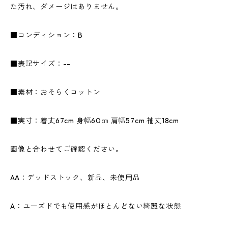
た汚れ、ダメージはありません。
■コンディション：B
■表記サイズ：--
■素材：おそらくコットン
■実寸：着丈67cm 身幅60㎝ 肩幅57cm 袖丈18cm
画像と合わせてご確認ください。
AA：デッドストック、新品、未使用品
A：ユーズドでも使用感がほとんどない綺麗な状態