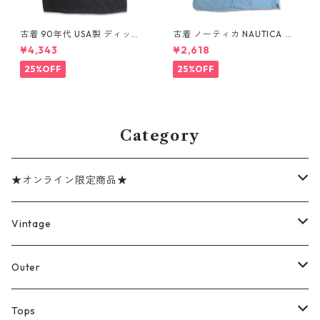
古着 90年代 USA製 ディッキ
古着 ノーティカ NAUTICA リ
ーズ Dickies ワークシャツ 半
ネン レーヨン 半袖シャツ ボッ
¥4,343
¥2,618
袖シャツ ボックス ブラック 表
クスシャツ ライトブルー 表
記：XL gd410372n w6080
記：XL gd410415n w60808
25%OFF
25%OFF
4
Category
★オンライン限定商品★
ミリタリーデッドストック
Vintage
アウター
Jacket
Outer
デニムジャケット
トップス
Tee
コート
Tops