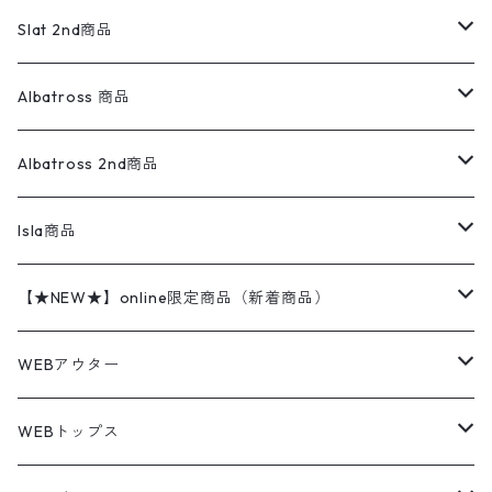
リネンシャツ
ロンパース
エルエルビーン
無地スウェット
アランセーター
ウールジャケット
フリース
コーデュロイパンツ
ニット
23cm
Outer
Slat 2nd商品
ベスト
オーバーオール・つなぎ
柄シャツ
アディダス
キャラスウェット
ウールセーター
ダウンジャケット
オーバーオール・つなぎ
ジャケット
23.5cm
Tee
アウター
Albatross 商品
コーチジャケット
チノパン
ワークシャツ
ナイキ
REVERSE WEAVE
コットン
ハンティングジャケット
レザージャケット
ショーツ
スカート
24cm
Shirts
長袖シャツ
Vintage sweater
Albatross 2nd商品
フリースジャケット・ベスト
ウールパンツ
ミリタリー
チャンピオン
アクリル
アウトドアジャケット
S/S Shirts
アウトドアシャツ
Otherジャケット
Otherパンツ
パンツ(w30以下)
24.5cm
Sweat Shirts
半袖シャツ
Outer
70sアイテム
Isla商品
レザー
ペインターパンツ
ネルシャツ
カーハート
コート
L/S Shirts
ブランドシャツ
REVERSE WEAVE
アウトドアシャツ
Sailing Jacket
ワンピース
25cm
Sweater
スウェット シャツ
Other Tops
Marlboro
2点セットコーデ
【★NEW★】online限定商品（新着商品）
テーラードジャケット
ショートパンツ
ディッキーズ
ライトジャケット
デザインシャツ
ブランドシャツ
Swingtop
長袖
ブランドスウェット
Fleece tops
25.5cm
Fleece
パンツ
Sweat Shirts
GAP
Sweat Shirts
8月NEWアイテム（2026）
WEBアウター
ボアジャケット
イージーパンツ
ウールリッチ
ミリタリージャケット
リネンシャツ
リネンシャツ
Coat
半袖
プリントスウェット
Knit
リーバイス501 505
トップス
その他
26cm
Other Tops
Tシャツ
Hoodie
アウター
Knit
7月NEWアイテム（2026）
ジャケット
WEBトップス
ビンテージ
トミーヒルフィガー
ウールジャケット
コーデユロイシャツ
ハワイアンシャツ
Denim Jacket
ノースリーブ
アウトドアスウェット
Tailored Jacket
スラックス
パンツ
ワークジャケット