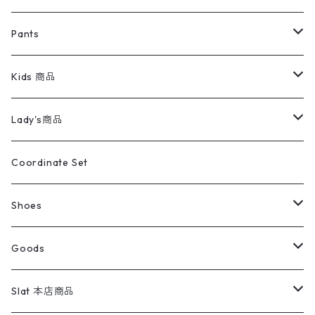
ミリタリージャケット
半袖シャツ
パンツ
Sweat Shirts
デニムジャケット
Tシャツ
Pants
スイングトップ
長袖シャツ
デニムパンツ
REVERSE WEAVE
レディース
Pants
ミリタリージャケット
長袖シャツ
デニムパンツ
Kids 商品
カバーオール
Tシャツ・ロンT
ミリタリーパンツ
アウター
ブランドシャツ
501,505
キッズ
Shirts
スウィングトップ
半袖シャツ
ミリタリーパンツ
Vintage
Lady's商品
アウトドア
ポロシャツ
ワークパンツ
トップス
ストライプシャツ
バギーズデニム
アウター
Tops
ライフスタイル雑貨
Ladies
アウトドアナイロンジャケット
ポロシャツ
チノパンツ
Tops
Tシャツ
Coordinate Set
ウールジャケット
スウェット・トレーナー
コーデュロイパンツ
ボトムス
コーデュロイシャツ
フレアデニム
トップス
Pants
ラグ・ブランケット
ブランド
Sweater
スポーツナイロンジャケット
スウェット・パーカ
イージーパンツ
Pants
ブラウス／シャツ／デザイントップス
Shoes
コート
パーカー
スウェットパンツ
ワンピース
スウェードシャツ
ブラックデニム
ボトムス
ラルフローレン
プリントスウェット
長袖
Goods
ワークジャケット
ベスト
スラックス
ベスト／キャミソール
22cm以下
Goods
ナイロンジャケット
セーター・カーディガン
ジャージパンツ
ウールシャツ
ワンピース
リーバイス
ロゴスウェット
半袖
Military
テーラードジャケット
セーター・カーディガン
ワークパンツ
スウェット
22.5cm
バンダナ
Slat 本店商品
ダウンジャケット・ベスト
スラックス