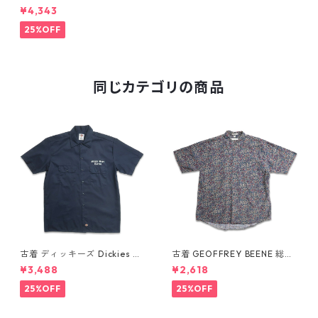
ジョージタウン ベースボール
¥4,343
シャツ 表記：-- gd409436
n w60516
25%OFF
同じカテゴリの商品
古着 ディッキーズ Dickies ワ
古着 GEOFFREY BEENE 総柄
ークシャツ 半袖シャツ ボック
ペイズリー柄 レーヨン 半袖シ
¥3,488
¥2,618
ス ワンポイント プリント ネイ
ャツ 表記：L gd410387n w6
ビー 表記：L gd410417n w6
0805
25%OFF
25%OFF
0808