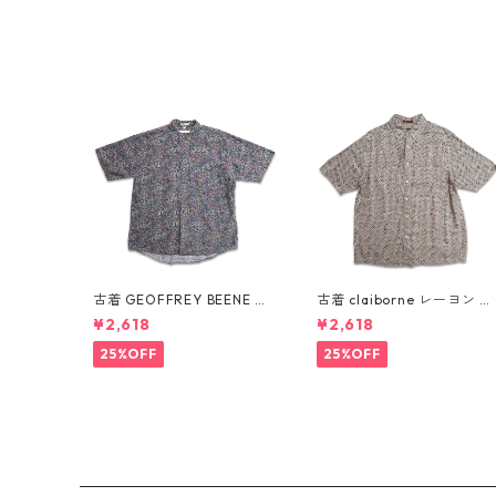
古着 GEOFFREY BEENE 総
古着 claiborne レーヨン 総
柄 ペイズリー柄 レーヨン 半
柄 半袖シャツ ボックスシャ
¥2,618
¥2,618
袖シャツ 表記：L gd4103
ツ 表記：L gd410386n w
87n w60805
60805
25%OFF
25%OFF