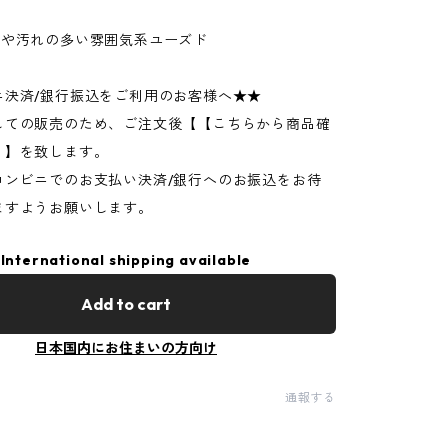
ジや汚れの多い雰囲気系ユーズド
ニ決済/銀行振込をご利用のお客様へ★★
しての販売のため、ご注文後【【こちらから商品確
】】を致します。
コンビニでのお支払い決済/銀行へのお振込をお待
ますようお願いします。
International shipping available
Add to cart
日本国内にお住まいの方向け
通報する