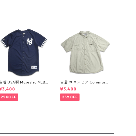
古着 USA製 Majestic MLB
古着 コロンビア Columbia
ニューヨーク・ヤンキース
フィッシング 半袖シャツ グ
¥3,488
¥3,488
デレク ジーター ベースボー
レー ミントグレー 表記：XX
ルシャツ ネイビー 表記：XL
L gd410361n w60802
25%OFF
25%OFF
gd410382n w60805