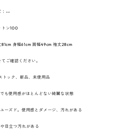
：--
トン100
1cm 身幅61cm 肩幅49cm 袖丈28cm
せてご確認ください。
ドストック、新品、未使用品
ドでも使用感がほとんどない綺麗な状態
なユーズド。使用感とダメージ、汚れがある
ジや目立つ汚れがある