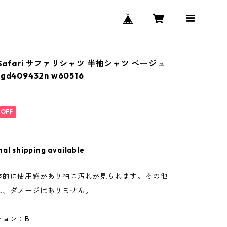
 Safari サファリシャツ 半袖シャツ ベージュ
d409432n w60516
%OFF
nal shipping available
体的に使用感があり袖に汚れが見られます。その他
れ、ダメージはありません。
ション：B