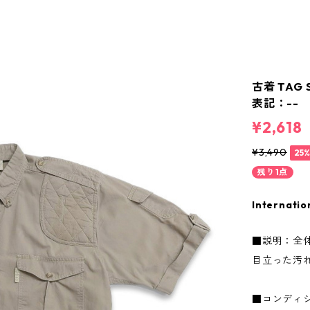
古着 TAG
表記：-- g
¥2,618
¥3,490
25
残り1点
Internatio
■説明：全
目立った汚
■コンディ