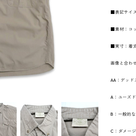
■表記サイズ
■素材：コッ
■実寸：着丈8
画像と合わ
AA：デッ
A：ユーズ
B：一般的
C：ダメー