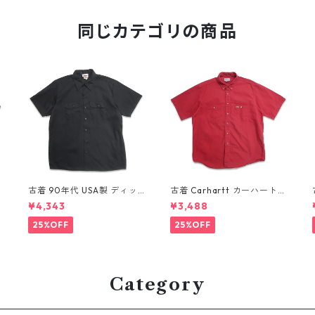
同じカテゴリの商品
古着 90年代 USA製 ディッ
古着 Carhartt カーハート
キーズ Dickies ワークシャ
半袖シャツ ワークシャツ ボ
¥4,343
¥3,488
ツ 半袖シャツ ボックス ブラ
タンダウンシャツ レッド 表
ック 表記：XL gd410372
記：L gd410371n w6080
25%OFF
25%OFF
n w60804
4
Category