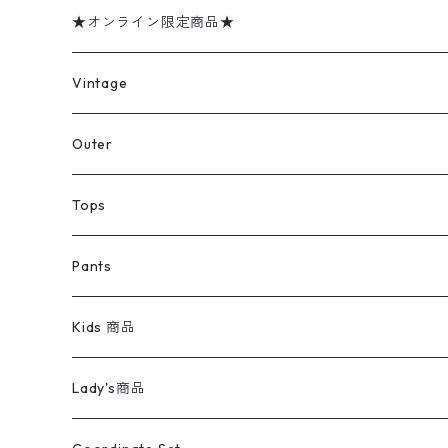
★オンライン限定商品★
ミリタリーデッドストック
Vintage
アウター
Jacket
Outer
デニムジャケット
トップス
Tee
コート
Tops
ミリタリージャケット
半袖シャツ
パンツ
Sweat Shirts
デニムジャケット
Tシャツ
Pants
スイングトップ
長袖シャツ
デニムパンツ
REVERSE WEAVE
レディース
Pants
ミリタリージャケット
長袖シャツ
デニムパンツ
Kids 商品
カバーオール
Tシャツ・ロンT
ミリタリーパンツ
アウター
ブランドシャツ
501,505
キッズ
Shirts
スウィングトップ
半袖シャツ
ミリタリーパンツ
Vintage
Lady's商品
アウトドア
ポロシャツ
ワークパンツ
トップス
ストライプシャツ
バギーズデニム
アウター
Tops