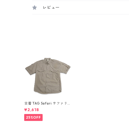
レビュー
古着 TAG Safari サファリシ
ャツ 半袖シャツ ベージュ 表
¥2,618
記：-- gd409432n w605
16
25%OFF