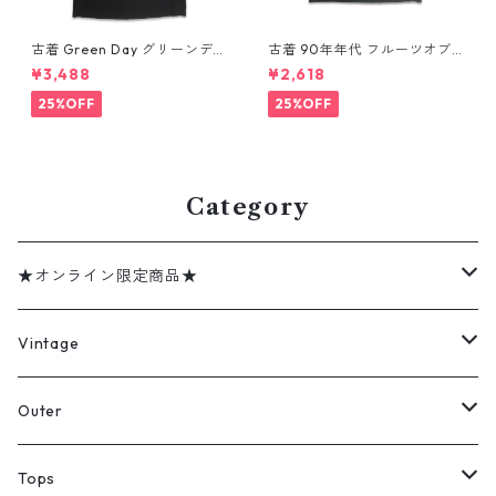
古着 Green Day グリーンデイ
古着 90年年代 フルーツオブ
バンドTシャツ バンT プリント
ザルーム カントリー・ミュー
¥3,488
¥2,618
Tシャツ ブラック 表記：--
ジック George Jones ジョー
gd410395n w60806
ジ・ジョーンズ バンドTシャツ
25%OFF
25%OFF
バンT プリントTシャツ シング
ルステッチ ブラック 表記：XL
gd410394n w60806
Category
★オンライン限定商品★
ミリタリーデッドストック
Vintage
アウター
Jacket
Outer
デニムジャケット
トップス
Tee
コート
Tops