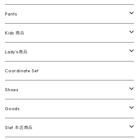
ミリタリージャケット
半袖シャツ
パンツ
Sweat Shirts
デニムジャケット
Tシャツ
Pants
スイングトップ
長袖シャツ
デニムパンツ
REVERSE WEAVE
レディース
Pants
ミリタリージャケット
長袖シャツ
デニムパンツ
Kids 商品
カバーオール
Tシャツ・ロンT
ミリタリーパンツ
アウター
ブランドシャツ
501,505
キッズ
Shirts
スウィングトップ
半袖シャツ
ミリタリーパンツ
Vintage
Lady's商品
アウトドア
ポロシャツ
ワークパンツ
トップス
ストライプシャツ
バギーズデニム
アウター
Tops
ライフスタイル雑貨
Ladies
アウトドアナイロンジャケット
ポロシャツ
チノパンツ
Tops
Tシャツ
Coordinate Set
ウールジャケット
スウェット・トレーナー
コーデュロイパンツ
ボトムス
コーデュロイシャツ
フレアデニム
トップス
Pants
ラグ・ブランケット
ブランド
Sweater
スポーツナイロンジャケット
スウェット・パーカ
イージーパンツ
Pants
ブラウス／シャツ／デザイントップス
Shoes
コート
パーカー
スウェットパンツ
ワンピース
スウェードシャツ
ブラックデニム
ボトムス
ラルフローレン
プリントスウェット
長袖
Goods
ワークジャケット
ベスト
スラックス
ベスト／キャミソール
22cm以下
Goods
ナイロンジャケット
セーター・カーディガン
ジャージパンツ
ウールシャツ
ワンピース
リーバイス
ロゴスウェット
半袖
Military
テーラードジャケット
セーター・カーディガン
ワークパンツ
スウェット
22.5cm
バンダナ
Slat 本店商品
ダウンジャケット・ベスト
スラックス
リネンシャツ