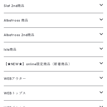
ロンパース
エルエルビーン
無地スウェット
アランセーター
ウールジャケット
フリース
コーデュロイパンツ
ニット
23cm
Outer
Slat 2nd商品
ベスト
オーバーオール・つなぎ
柄シャツ
アディダス
キャラスウェット
ウールセーター
ダウンジャケット
オーバーオール・つなぎ
ジャケット
23.5cm
Tee
アウター
Albatross 商品
コーチジャケット
チノパン
ワークシャツ
ナイキ
REVERSE WEAVE
コットン
ハンティングジャケット
レザージャケット
ショーツ
スカート
24cm
Shirts
長袖シャツ
Vintage sweater
Albatross 2nd商品
フリースジャケット・ベスト
ウールパンツ
ミリタリー
チャンピオン
アクリル
アウトドアジャケット
S/S Shirts
アウトドアシャツ
Otherジャケット
Otherパンツ
パンツ(w30以下)
24.5cm
Sweat Shirts
半袖シャツ
Outer
70sアイテム
Isla商品
レザー
ペインターパンツ
ネルシャツ
カーハート
コート
L/S Shirts
ブランドシャツ
REVERSE WEAVE
アウトドアシャツ
Sailing Jacket
ワンピース
25cm
Sweater
スウェット シャツ
Other Tops
Marlboro
2点セットコーデ
【★NEW★】online限定商品（新着商品）
テーラードジャケット
ショートパンツ
ディッキーズ
ライトジャケット
デザインシャツ
ブランドシャツ
Swingtop
長袖
ブランドスウェット
Fleece tops
25.5cm
Fleece
パンツ
Sweat Shirts
GAP
Sweat Shirts
8月NEWアイテム（2026）
WEBアウター
ボアジャケット
イージーパンツ
ウールリッチ
ミリタリージャケット
リネンシャツ
リネンシャツ
Coat
半袖
プリントスウェット
Knit
リーバイス501 505
トップス
その他
26cm
Other Tops
Tシャツ
Hoodie
アウター
Knit
7月NEWアイテム（2026）
ジャケット
WEBトップス
ビンテージ
トミーヒルフィガー
ウールジャケット
コーデユロイシャツ
ハワイアンシャツ
Denim Jacket
ノースリーブ
アウトドアスウェット
Tailored Jacket
スラックス
パンツ
ワークジャケット
コート
プルオーバー
トップス
ミリタリージャケット