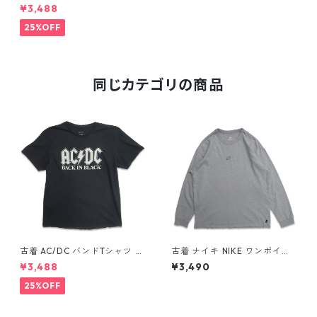
n Surf Shop プリント ポケッ
¥3,488
トTシャツ シングルステッチ
ピンク系 表記：M gd4094
25%OFF
03n w60514
同じカテゴリの商品
古着 AC/DC バンドTシャツ バ
古着 ナイキ NIKE ワンポイン
ンT プリントTシャツ ブラック
ト ロングスリーブTシャツ ロ
¥3,488
¥3,490
表記：XL gd410397n w608
ンT 杢グレー 表記：L gd40
06
8811n w60317
25%OFF