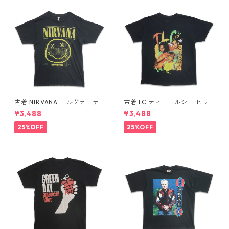
古着 NIRVANA ニルヴァーナ
古着 LC ティーエルシー ヒッ
バンドTシャツ プリントTシャ
プホップ ラップ バンドTシャ
¥3,488
¥3,488
ツ スマイル ブラック 表記：M
ツ プリントTシャツ ブラック
gd410396n w60806
表記：-- gd410370n w608
25%OFF
25%OFF
04