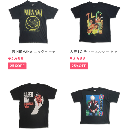
古着 NIRVANA ニルヴァーナ
古着 LC ティーエルシー ヒッ
バンドTシャツ プリントTシャ
プホップ ラップ バンドTシャ
¥3,488
¥3,488
ツ スマイル ブラック 表記：M
ツ プリントTシャツ ブラック
gd410396n w60806
表記：-- gd410370n w608
25%OFF
25%OFF
04