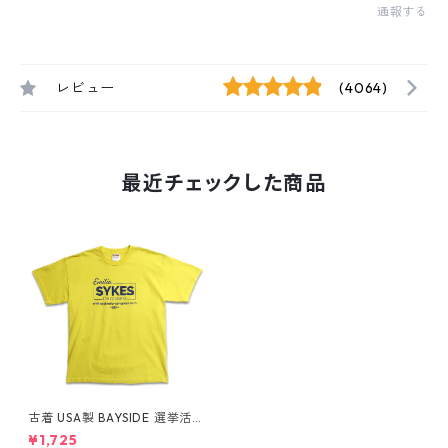
通報する
レビュー
(4064)
最近チェックした商品
古着 USA製 BAYSIDE 選挙活動
プリントTシャツ イエロー 表
¥1,725
記：XL gd409399n w6051