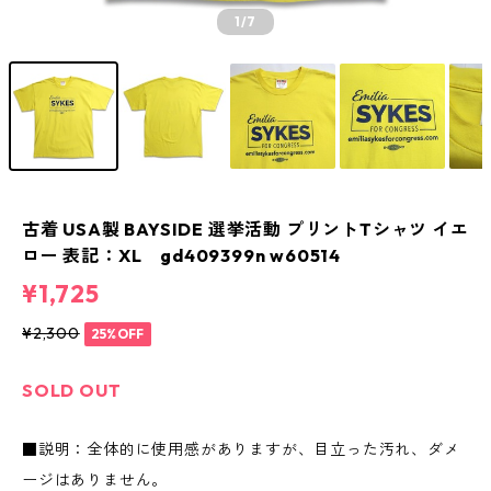
1
/7
古着 USA製 BAYSIDE 選挙活動 プリントTシャツ イエ
ロー 表記：XL gd409399n w60514
¥1,725
¥2,300
25%OFF
SOLD OUT
■説明：全体的に使用感がありますが、目立った汚れ、ダメ
ージはありません。