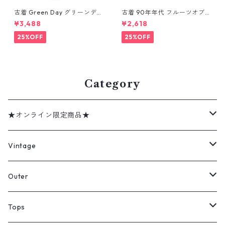
古着 Green Day グリーンデイ
古着 90年年代 フルーツオブ
バンドTシャツ バンT プリント
ザルーム カントリー・ミュー
¥3,488
¥2,618
Tシャツ ブラック 表記：--
ジック George Jones ジョー
gd410395n w60806
ジ・ジョーンズ バンドTシャツ
25%OFF
25%OFF
バンT プリントTシャツ シング
ルステッチ ブラック 表記：XL
gd410394n w60806
Category
★オンライン限定商品★
ミリタリーデッドストック
Vintage
アウター
Jacket
Outer
デニムジャケット
トップス
Tee
コート
Tops