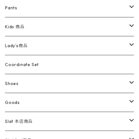
ミリタリージャケット
半袖シャツ
パンツ
Sweat Shirts
デニムジャケット
Tシャツ
Pants
スイングトップ
長袖シャツ
デニムパンツ
REVERSE WEAVE
レディース
Pants
ミリタリージャケット
長袖シャツ
デニムパンツ
Kids 商品
カバーオール
Tシャツ・ロンT
ミリタリーパンツ
アウター
ブランドシャツ
501,505
キッズ
Shirts
スウィングトップ
半袖シャツ
ミリタリーパンツ
Vintage
Lady's商品
アウトドア
ポロシャツ
ワークパンツ
トップス
ストライプシャツ
バギーズデニム
アウター
Tops
ライフスタイル雑貨
Ladies
アウトドアナイロンジャケット
ポロシャツ
チノパンツ
Tops
Tシャツ
Coordinate Set
ウールジャケット
スウェット・トレーナー
コーデュロイパンツ
ボトムス
コーデュロイシャツ
フレアデニム
トップス
Pants
ラグ・ブランケット
ブランド
Sweater
スポーツナイロンジャケット
スウェット・パーカ
イージーパンツ
Pants
ブラウス／シャツ／デザイントップス
Shoes
コート
パーカー
スウェットパンツ
ワンピース
スウェードシャツ
ブラックデニム
ボトムス
ラルフローレン
プリントスウェット
長袖
Goods
ワークジャケット
ベスト
スラックス
ベスト／キャミソール
22cm以下
Goods
ナイロンジャケット
セーター・カーディガン
ジャージパンツ
ウールシャツ
ワンピース
リーバイス
ロゴスウェット
半袖
Military
テーラードジャケット
セーター・カーディガン
ワークパンツ
スウェット
22.5cm
バンダナ
Slat 本店商品
ダウンジャケット・ベスト
スラックス
リネンシャツ
ロンパース
エルエルビーン
無地スウェット
アランセーター