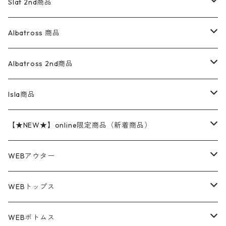
ウールジャケット
フリース
コーデュロイパンツ
ニット
23cm
Outer
Slat 2nd商品
ベスト
オーバーオール・つなぎ
柄シャツ
アディダス
キャラスウェット
ウールセーター
ダウンジャケット
オーバーオール・つなぎ
ジャケット
23.5cm
Tee
アウター
Albatross 商品
コーチジャケット
チノパン
ワークシャツ
ナイキ
REVERSE WEAVE
コットン
ハンティングジャケット
レザージャケット
ショーツ
スカート
24cm
Shirts
長袖シャツ
Vintage sweater
Albatross 2nd商品
フリースジャケット・ベスト
ウールパンツ
ミリタリー
チャンピオン
アクリル
アウトドアジャケット
S/S Shirts
アウトドアシャツ
Otherジャケット
Otherパンツ
パンツ(w30以下)
24.5cm
Sweat Shirts
半袖シャツ
Outer
70sアイテム
Isla商品
レザー
ペインターパンツ
ネルシャツ
カーハート
コート
L/S Shirts
ブランドシャツ
REVERSE WEAVE
アウトドアシャツ
Sailing Jacket
ワンピース
25cm
Sweater
スウェット シャツ
Other Tops
Marlboro
2点セットコーデ
【★NEW★】online限定商品（新着商品）
テーラードジャケット
ショートパンツ
ディッキーズ
ライトジャケット
デザインシャツ
ブランドシャツ
Swingtop
長袖
ブランドスウェット
Fleece tops
25.5cm
Fleece
パンツ
Sweat Shirts
GAP
Sweat Shirts
8月NEWアイテム（2026）
WEBアウター
ボアジャケット
イージーパンツ
ウールリッチ
ミリタリージャケット
リネンシャツ
リネンシャツ
Coat
半袖
プリントスウェット
Knit
リーバイス501 505
トップス
その他
26cm
Other Tops
Tシャツ
Hoodie
アウター
Knit
7月NEWアイテム（2026）
ジャケット
WEBトップス
ビンテージ
トミーヒルフィガー
ウールジャケット
コーデユロイシャツ
ハワイアンシャツ
Denim Jacket
ノースリーブ
アウトドアスウェット
Tailored Jacket
スラックス
パンツ
ワークジャケット
コート
プルオーバー
トップス
ミリタリージャケット
26.5cm
Pants
デッドストック ミリタリー
Tee
フリース
Military
6月NEWアイテム（2026）
コート
Tシャツ
WEBボトムス
その他
ノーティカ