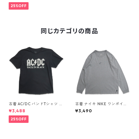
4
25%OFF
同じカテゴリの商品
古着 AC/DC バンドTシャツ バ
古着 ナイキ NIKE ワンポイン
ンT プリントTシャツ ブラック
ト ロングスリーブTシャツ ロ
¥3,488
¥3,490
表記：XL gd410397n w608
ンT 杢グレー 表記：L gd40
06
8811n w60317
25%OFF