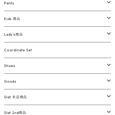
ミリタリージャケット
半袖シャツ
パンツ
Sweat Shirts
デニムジャケット
Tシャツ
Pants
スイングトップ
長袖シャツ
デニムパンツ
REVERSE WEAVE
レディース
Pants
ミリタリージャケット
長袖シャツ
デニムパンツ
Kids 商品
カバーオール
Tシャツ・ロンT
ミリタリーパンツ
アウター
ブランドシャツ
501,505
キッズ
Shirts
スウィングトップ
半袖シャツ
ミリタリーパンツ
Vintage
Lady's商品
アウトドア
ポロシャツ
ワークパンツ
トップス
ストライプシャツ
バギーズデニム
アウター
Tops
ライフスタイル雑貨
Ladies
アウトドアナイロンジャケット
ポロシャツ
チノパンツ
Tops
Tシャツ
Coordinate Set
ウールジャケット
スウェット・トレーナー
コーデュロイパンツ
ボトムス
コーデュロイシャツ
フレアデニム
トップス
Pants
ラグ・ブランケット
ブランド
Sweater
スポーツナイロンジャケット
スウェット・パーカ
イージーパンツ
Pants
ブラウス／シャツ／デザイントップス
Shoes
コート
パーカー
スウェットパンツ
ワンピース
スウェードシャツ
ブラックデニム
ボトムス
ラルフローレン
プリントスウェット
長袖
Goods
ワークジャケット
ベスト
スラックス
ベスト／キャミソール
22cm以下
Goods
ナイロンジャケット
セーター・カーディガン
ジャージパンツ
ウールシャツ
ワンピース
リーバイス
ロゴスウェット
半袖
Military
テーラードジャケット
セーター・カーディガン
ワークパンツ
スウェット
22.5cm
バンダナ
Slat 本店商品
ダウンジャケット・ベスト
スラックス
リネンシャツ
ロンパース
エルエルビーン
無地スウェット
アランセーター
ウールジャケット
フリース
コーデュロイパンツ
ニット
23cm
Outer
Slat 2nd商品