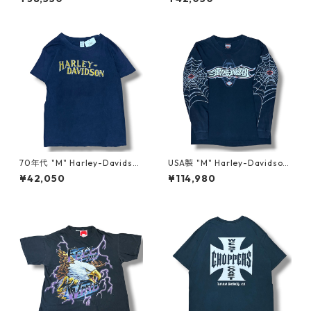
屋 高円寺 ビンテージ n60731
y-Davidson 黒 ブラック 古着
古着屋 高円寺 ビンテージ n26
0722
70年代 "M" Harley-Davidso
USA製 "M" Harley-Davidson
n ハーレーダビッドソン プリ
ハーレーダビッドソン プリン
¥42,050
¥114,980
ントTシャツ ナンバーワン 紺
トTシャツ ロンT スパイダーウ
ネイビー 古着 古着屋 高円寺
ェブ 黒 ブラック 古着 古着屋
ビンテージ n260722
高円寺 ビンテージ n260722