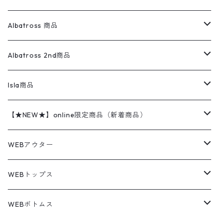
ベスト
オーバーオール・つなぎ
柄シャツ
アディダス
キャラスウェット
ウールセーター
ダウンジャケット
オーバーオール・つなぎ
ジャケット
23.5cm
Tee
アウター
Albatross 商品
コーチジャケット
チノパン
ワークシャツ
ナイキ
REVERSE WEAVE
コットン
ハンティングジャケット
レザージャケット
ショーツ
スカート
24cm
Shirts
長袖シャツ
Vintage sweater
Albatross 2nd商品
フリースジャケット・ベスト
ウールパンツ
ミリタリー
チャンピオン
アクリル
アウトドアジャケット
S/S Shirts
アウトドアシャツ
Otherジャケット
Otherパンツ
パンツ(w30以下)
24.5cm
Sweat Shirts
半袖シャツ
Outer
70sアイテム
Isla商品
レザー
ペインターパンツ
ネルシャツ
カーハート
コート
L/S Shirts
ブランドシャツ
REVERSE WEAVE
アウトドアシャツ
Sailing Jacket
ワンピース
25cm
Sweater
スウェット シャツ
Other Tops
Marlboro
2点セットコーデ
【★NEW★】online限定商品（新着商品）
テーラードジャケット
ショートパンツ
ディッキーズ
ライトジャケット
デザインシャツ
ブランドシャツ
Swingtop
長袖
ブランドスウェット
Fleece tops
25.5cm
Fleece
パンツ
Sweat Shirts
GAP
Sweat Shirts
8月NEWアイテム（2026）
WEBアウター
ボアジャケット
イージーパンツ
ウールリッチ
ミリタリージャケット
リネンシャツ
リネンシャツ
Coat
半袖
プリントスウェット
Knit
リーバイス501 505
トップス
その他
26cm
Other Tops
Tシャツ
Hoodie
アウター
Knit
7月NEWアイテム（2026）
ジャケット
WEBトップス
ビンテージ
トミーヒルフィガー
ウールジャケット
コーデユロイシャツ
ハワイアンシャツ
Denim Jacket
ノースリーブ
アウトドアスウェット
Tailored Jacket
スラックス
パンツ
ワークジャケット
コート
プルオーバー
トップス
ミリタリージャケット
26.5cm
Pants
デッドストック ミリタリー
Tee
フリース
Military
6月NEWアイテム（2026）
コート
Tシャツ
WEBボトムス
その他
ノーティカ