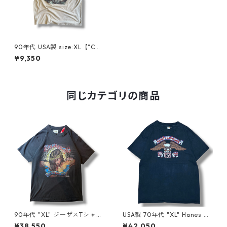
90年代 USA製 size:XL【"CA
MEL" advertising Tee】企業
¥9,350
タバコ キャメル ポケT プロモ
ーションT シングルステッチ
アメリカ製 古着 古着屋 高円寺
ヴィンテージ n60513
同じカテゴリの商品
90年代 "XL" ジーザスTシャツ
USA製 70年代 "XL" Hanes ヘ
ハーレーパロディ 黒 古着 古着
インズ プリントTシャツ Harle
¥38,550
¥42,050