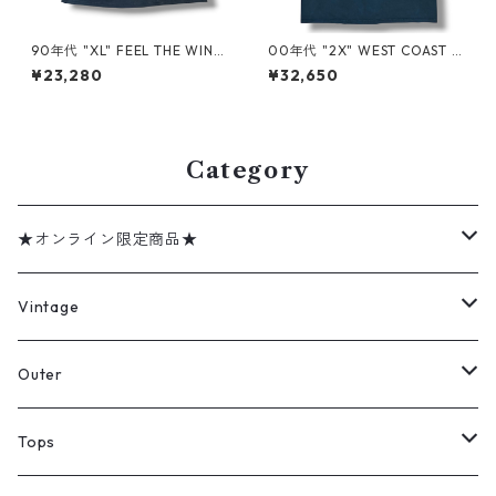
90年代 "XL" FEEL THE WIND
00年代 "2X" WEST COAST C
アメリカンサンダー 黒 古着 古
HOPPERS ウェストコーストチ
¥23,280
¥32,650
着屋 高円寺 ビンテージ n260
ョッパーズ 両面プリントtシャ
727
ツ 黒 ブラック 古着 古着屋 高
円寺 ビンテージ n260727
Category
★オンライン限定商品★
ミリタリーデッドストック
Vintage
アウター
Jacket
Outer
デニムジャケット
トップス
Tee
コート
Tops