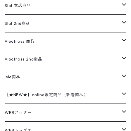
ワンピース
リーバイス
ロゴスウェット
半袖
Military
テーラードジャケット
セーター・カーディガン
ワークパンツ
スウェット
22.5cm
バンダナ
Slat 本店商品
ダウンジャケット・ベスト
スラックス
リネンシャツ
ロンパース
エルエルビーン
無地スウェット
アランセーター
ウールジャケット
フリース
コーデュロイパンツ
ニット
23cm
Outer
Slat 2nd商品
ベスト
オーバーオール・つなぎ
柄シャツ
アディダス
キャラスウェット
ウールセーター
ダウンジャケット
オーバーオール・つなぎ
ジャケット
23.5cm
Tee
アウター
Albatross 商品
コーチジャケット
チノパン
ワークシャツ
ナイキ
REVERSE WEAVE
コットン
ハンティングジャケット
レザージャケット
ショーツ
スカート
24cm
Shirts
長袖シャツ
Vintage sweater
Albatross 2nd商品
フリースジャケット・ベスト
ウールパンツ
ミリタリー
チャンピオン
アクリル
アウトドアジャケット
S/S Shirts
アウトドアシャツ
Otherジャケット
Otherパンツ
パンツ(w30以下)
24.5cm
Sweat Shirts
半袖シャツ
Outer
70sアイテム
Isla商品
レザー
ペインターパンツ
ネルシャツ
カーハート
コート
L/S Shirts
ブランドシャツ
REVERSE WEAVE
アウトドアシャツ
Sailing Jacket
ワンピース
25cm
Sweater
スウェット シャツ
Other Tops
Marlboro
2点セットコーデ
【★NEW★】online限定商品（新着商品）
テーラードジャケット
ショートパンツ
ディッキーズ
ライトジャケット
デザインシャツ
ブランドシャツ
Swingtop
長袖
ブランドスウェット
Fleece tops
25.5cm
Fleece
パンツ
Sweat Shirts
GAP
Sweat Shirts
8月NEWアイテム（2026）
WEBアウター
ボアジャケット
イージーパンツ
ウールリッチ
ミリタリージャケット
リネンシャツ
リネンシャツ
Coat
半袖
プリントスウェット
Knit
リーバイス501 505
トップス
その他
26cm
Other Tops
Tシャツ
Hoodie
アウター
Knit
7月NEWアイテム（2026）
ジャケット
WEBトップス