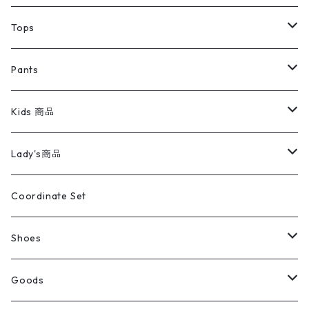
デニムジャケット
トップス
Tee
コート
Tops
ミリタリージャケット
半袖シャツ
パンツ
Sweat Shirts
デニムジャケット
Tシャツ
Pants
スイングトップ
長袖シャツ
デニムパンツ
REVERSE WEAVE
レディース
Pants
ミリタリージャケット
長袖シャツ
デニムパンツ
Kids 商品
カバーオール
Tシャツ・ロンT
ミリタリーパンツ
アウター
ブランドシャツ
501,505
キッズ
Shirts
スウィングトップ
半袖シャツ
ミリタリーパンツ
Vintage
Lady's商品
アウトドア
ポロシャツ
ワークパンツ
トップス
ストライプシャツ
バギーズデニム
アウター
Tops
ライフスタイル雑貨
Ladies
アウトドアナイロンジャケット
ポロシャツ
チノパンツ
Tops
Tシャツ
Coordinate Set
ウールジャケット
スウェット・トレーナー
コーデュロイパンツ
ボトムス
コーデュロイシャツ
フレアデニム
トップス
Pants
ラグ・ブランケット
ブランド
Sweater
スポーツナイロンジャケット
スウェット・パーカ
イージーパンツ
Pants
ブラウス／シャツ／デザイントップス
Shoes
コート
パーカー
スウェットパンツ
ワンピース
スウェードシャツ
ブラックデニム
ボトムス
ラルフローレン
プリントスウェット
長袖
Goods
ワークジャケット
ベスト
スラックス
ベスト／キャミソール
22cm以下
Goods
ナイロンジャケット
セーター・カーディガン
ジャージパンツ
ウールシャツ