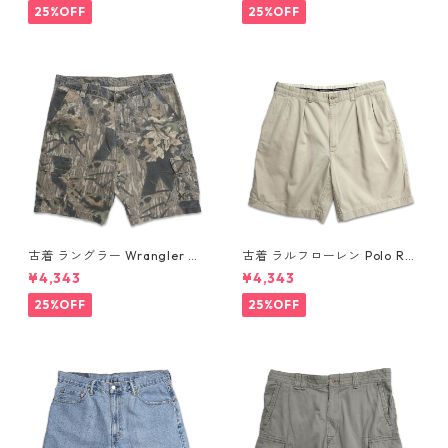
パンツ ホワイト 表記：W34
パンツ ネイビー系 表記：W34
25%OFF
25%OFF
gd410365n w60804
gd410364n w60804
古着 ラングラー Wrangler リ
古着 ラルフローレン Polo Ral
アルツリーカモ 迷彩柄 カーゴ
ph Lauren チノ ツータック シ
¥4,343
¥4,343
ショートパンツ ハーフパンツ
ョーツ ショートパンツ ハーフ
表記：-- gd410409n w608
パンツ ベージュ 表記：W36
25%OFF
25%OFF
08
gd410363n w60804