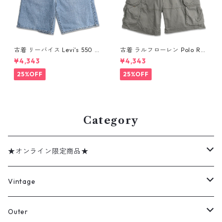
古着 リーバイス Levi's 550 デ
古着 ラルフローレン Polo Ral
ニムパンツ ショートパンツ デ
ph Lauren カーゴ ショートパ
¥4,343
¥4,343
ニム ショーツ ハーフパンツ 表
ンツ ハーフパンツ グリーン系
記：W36 gd410408n w608
表記：36 gd410375n w608
25%OFF
25%OFF
08
05
Category
★オンライン限定商品★
ミリタリーデッドストック
Vintage
アウター
Jacket
Outer