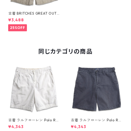
古着 BRITCHES GREAT OUTD
OORS リネン ショートパンツ
¥3,488
ハーフパンツ ツータック ベー
ジュ 表記：34 gd409397n
25%OFF
w60513
同じカテゴリの商品
古着 ラルフローレン Polo Ral
古着 ラルフローレン Polo Ral
ph Lauren チノ ノータック シ
ph Lauren チノ ノータック シ
¥4,343
¥4,343
ョーツ ショートパンツ ハーフ
ョーツ ショートパンツ ハーフ