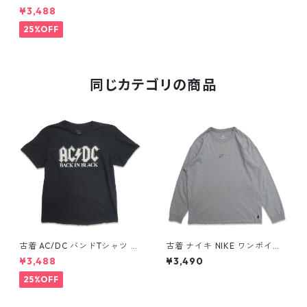
Yanni ヤニー ツアー バンドT
¥3,488
シャツ バンT プリントTシャツ
シングルステッチ ブラック 表
25%OFF
記：XL gd409383n w60512
同じカテゴリの商品
古着 AC/DC バンドTシャツ バ
古着 ナイキ NIKE ワンポイン
ンT プリントTシャツ ブラック
ト ロングスリーブTシャツ ロ
¥3,488
¥3,490
表記：XL gd410397n w608
ンT 杢グレー 表記：L gd40
06
8811n w60317
25%OFF