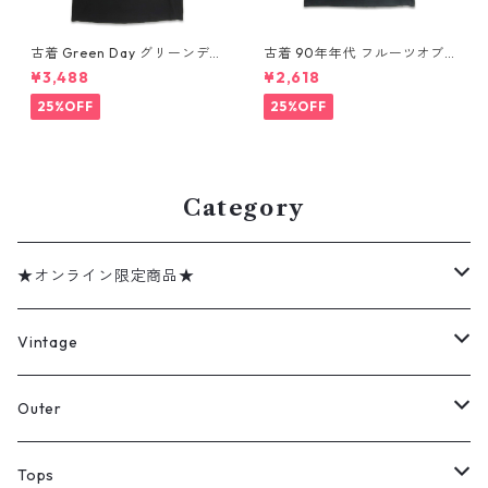
古着 Green Day グリーンデイ
古着 90年年代 フルーツオブ
バンドTシャツ バンT プリント
ザルーム カントリー・ミュー
¥3,488
¥2,618
Tシャツ ブラック 表記：--
ジック George Jones ジョー
gd410395n w60806
ジ・ジョーンズ バンドTシャツ
25%OFF
25%OFF
バンT プリントTシャツ シング
ルステッチ ブラック 表記：XL
gd410394n w60806
Category
★オンライン限定商品★
ミリタリーデッドストック
Vintage
アウター
Jacket
Outer
デニムジャケット
トップス
Tee
コート
Tops