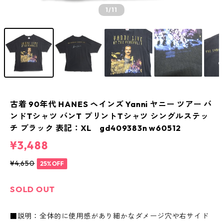
1
/11
古着 90年代 HANES ヘインズ Yanni ヤニー ツアー バ
ンドTシャツ バンT プリントTシャツ シングルステッ
チ ブラック 表記：XL gd409383n w60512
¥3,488
¥4,650
25%OFF
SOLD OUT
■説明：全体的に使用感があり細かなダメージ穴や右サイド