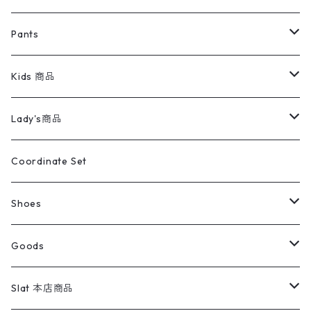
ミリタリージャケット
半袖シャツ
パンツ
Sweat Shirts
デニムジャケット
Tシャツ
Pants
スイングトップ
長袖シャツ
デニムパンツ
REVERSE WEAVE
レディース
Pants
ミリタリージャケット
長袖シャツ
デニムパンツ
Kids 商品
カバーオール
Tシャツ・ロンT
ミリタリーパンツ
アウター
ブランドシャツ
501,505
キッズ
Shirts
スウィングトップ
半袖シャツ
ミリタリーパンツ
Vintage
Lady's商品
アウトドア
ポロシャツ
ワークパンツ
トップス
ストライプシャツ
バギーズデニム
アウター
Tops
ライフスタイル雑貨
Ladies
アウトドアナイロンジャケット
ポロシャツ
チノパンツ
Tops
Tシャツ
Coordinate Set
ウールジャケット
スウェット・トレーナー
コーデュロイパンツ
ボトムス
コーデュロイシャツ
フレアデニム
トップス
Pants
ラグ・ブランケット
ブランド
Sweater
スポーツナイロンジャケット
スウェット・パーカ
イージーパンツ
Pants
ブラウス／シャツ／デザイントップス
Shoes
コート
パーカー
スウェットパンツ
ワンピース
スウェードシャツ
ブラックデニム
ボトムス
ラルフローレン
プリントスウェット
長袖
Goods
ワークジャケット
ベスト
スラックス
ベスト／キャミソール
22cm以下
Goods
ナイロンジャケット
セーター・カーディガン
ジャージパンツ
ウールシャツ
ワンピース
リーバイス
ロゴスウェット
半袖
Military
テーラードジャケット
セーター・カーディガン
ワークパンツ
スウェット
22.5cm
バンダナ
Slat 本店商品
ダウンジャケット・ベスト
スラックス