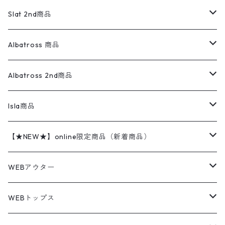
リネンシャツ
ロンパース
エルエルビーン
無地スウェット
アランセーター
ウールジャケット
フリース
コーデュロイパンツ
ニット
23cm
Outer
Slat 2nd商品
ベスト
オーバーオール・つなぎ
柄シャツ
アディダス
キャラスウェット
ウールセーター
ダウンジャケット
オーバーオール・つなぎ
ジャケット
23.5cm
Tee
アウター
Albatross 商品
コーチジャケット
チノパン
ワークシャツ
ナイキ
REVERSE WEAVE
コットン
ハンティングジャケット
レザージャケット
ショーツ
スカート
24cm
Shirts
長袖シャツ
Vintage sweater
Albatross 2nd商品
フリースジャケット・ベスト
ウールパンツ
ミリタリー
チャンピオン
アクリル
アウトドアジャケット
S/S Shirts
アウトドアシャツ
Otherジャケット
Otherパンツ
パンツ(w30以下)
24.5cm
Sweat Shirts
半袖シャツ
Outer
70sアイテム
Isla商品
レザー
ペインターパンツ
ネルシャツ
カーハート
コート
L/S Shirts
ブランドシャツ
REVERSE WEAVE
アウトドアシャツ
Sailing Jacket
ワンピース
25cm
Sweater
スウェット シャツ
Other Tops
Marlboro
2点セットコーデ
【★NEW★】online限定商品（新着商品）
テーラードジャケット
ショートパンツ
ディッキーズ
ライトジャケット
デザインシャツ
ブランドシャツ
Swingtop
長袖
ブランドスウェット
Fleece tops
25.5cm
Fleece
パンツ
Sweat Shirts
GAP
Sweat Shirts
8月NEWアイテム（2026）
WEBアウター
ボアジャケット
イージーパンツ
ウールリッチ
ミリタリージャケット
リネンシャツ
リネンシャツ
Coat
半袖
プリントスウェット
Knit
リーバイス501 505
トップス
その他
26cm
Other Tops
Tシャツ
Hoodie
アウター
Knit
7月NEWアイテム（2026）
ジャケット
WEBトップス
ビンテージ
トミーヒルフィガー
ウールジャケット
コーデユロイシャツ
ハワイアンシャツ
Denim Jacket
ノースリーブ
アウトドアスウェット
Tailored Jacket
スラックス
パンツ
ワークジャケット