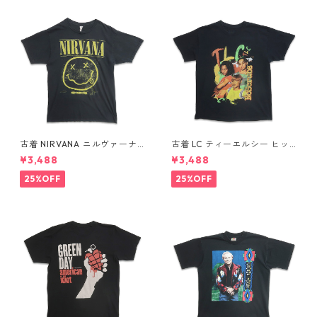
古着 NIRVANA ニルヴァーナ
古着 LC ティーエルシー ヒッ
バンドTシャツ プリントTシャ
プホップ ラップ バンドTシャ
¥3,488
¥3,488
ツ スマイル ブラック 表記：M
ツ プリントTシャツ ブラック
gd410396n w60806
表記：-- gd410370n w608
25%OFF
25%OFF
04