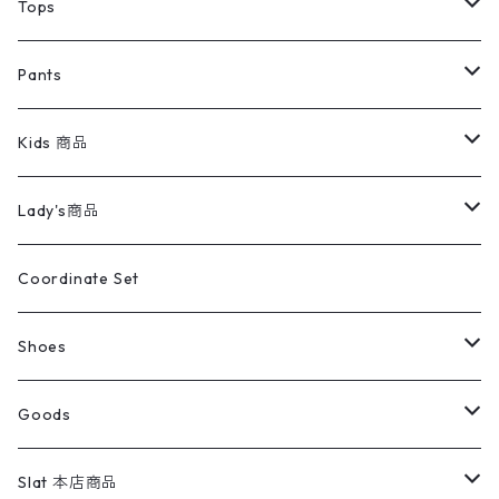
デニムジャケット
トップス
Tee
コート
Tops
ミリタリージャケット
半袖シャツ
パンツ
Sweat Shirts
デニムジャケット
Tシャツ
Pants
スイングトップ
長袖シャツ
デニムパンツ
REVERSE WEAVE
レディース
Pants
ミリタリージャケット
長袖シャツ
デニムパンツ
Kids 商品
カバーオール
Tシャツ・ロンT
ミリタリーパンツ
アウター
ブランドシャツ
501,505
キッズ
Shirts
スウィングトップ
半袖シャツ
ミリタリーパンツ
Vintage
Lady's商品
アウトドア
ポロシャツ
ワークパンツ
トップス
ストライプシャツ
バギーズデニム
アウター
Tops
ライフスタイル雑貨
Ladies
アウトドアナイロンジャケット
ポロシャツ
チノパンツ
Tops
Tシャツ
Coordinate Set
ウールジャケット
スウェット・トレーナー
コーデュロイパンツ
ボトムス
コーデュロイシャツ
フレアデニム
トップス
Pants
ラグ・ブランケット
ブランド
Sweater
スポーツナイロンジャケット
スウェット・パーカ
イージーパンツ
Pants
ブラウス／シャツ／デザイントップス
Shoes
コート
パーカー
スウェットパンツ
ワンピース
スウェードシャツ
ブラックデニム
ボトムス
ラルフローレン
プリントスウェット
長袖
Goods
ワークジャケット
ベスト
スラックス
ベスト／キャミソール
22cm以下
Goods
ナイロンジャケット
セーター・カーディガン
ジャージパンツ
ウールシャツ
ワンピース
リーバイス
ロゴスウェット
半袖
Military
テーラードジャケット
セーター・カーディガン
ワークパンツ
スウェット
22.5cm
バンダナ
Slat 本店商品