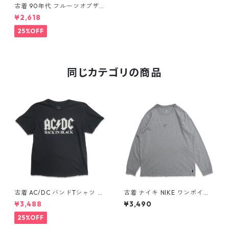
古着 90年代 フルーツオブザ
ルーム ベトナム退役軍人 プリ
¥2,618
ントTシャツ ブラック 表記：X
L gd409382n w60512
25%OFF
同じカテゴリの商品
古着 AC/DC バンドTシャツ バ
古着 ナイキ NIKE ワンポイン
ンT プリントTシャツ ブラック
ト ロングスリーブTシャツ ロ
¥3,488
¥3,490
表記：XL gd410397n w608
ンT 杢グレー 表記：L gd40
06
8811n w60317
25%OFF