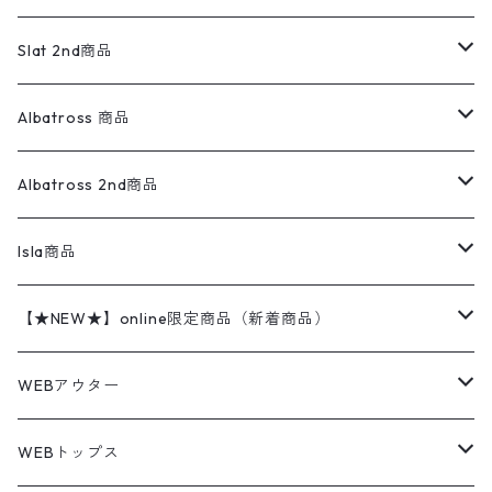
ダウンジャケット・ベスト
スラックス
リネンシャツ
ロンパース
エルエルビーン
無地スウェット
アランセーター
ウールジャケット
フリース
コーデュロイパンツ
ニット
23cm
Outer
Slat 2nd商品
ベスト
オーバーオール・つなぎ
柄シャツ
アディダス
キャラスウェット
ウールセーター
ダウンジャケット
オーバーオール・つなぎ
ジャケット
23.5cm
Tee
アウター
Albatross 商品
コーチジャケット
チノパン
ワークシャツ
ナイキ
REVERSE WEAVE
コットン
ハンティングジャケット
レザージャケット
ショーツ
スカート
24cm
Shirts
長袖シャツ
Vintage sweater
Albatross 2nd商品
フリースジャケット・ベスト
ウールパンツ
ミリタリー
チャンピオン
アクリル
アウトドアジャケット
S/S Shirts
アウトドアシャツ
Otherジャケット
Otherパンツ
パンツ(w30以下)
24.5cm
Sweat Shirts
半袖シャツ
Outer
70sアイテム
Isla商品
レザー
ペインターパンツ
ネルシャツ
カーハート
コート
L/S Shirts
ブランドシャツ
REVERSE WEAVE
アウトドアシャツ
Sailing Jacket
ワンピース
25cm
Sweater
スウェット シャツ
Other Tops
Marlboro
2点セットコーデ
【★NEW★】online限定商品（新着商品）
テーラードジャケット
ショートパンツ
ディッキーズ
ライトジャケット
デザインシャツ
ブランドシャツ
Swingtop
長袖
ブランドスウェット
Fleece tops
25.5cm
Fleece
パンツ
Sweat Shirts
GAP
Sweat Shirts
8月NEWアイテム（2026）
WEBアウター
ボアジャケット
イージーパンツ
ウールリッチ
ミリタリージャケット
リネンシャツ
リネンシャツ
Coat
半袖
プリントスウェット
Knit
リーバイス501 505
トップス
その他
26cm
Other Tops
Tシャツ
Hoodie
アウター
Knit
7月NEWアイテム（2026）
ジャケット
WEBトップス
ビンテージ
トミーヒルフィガー