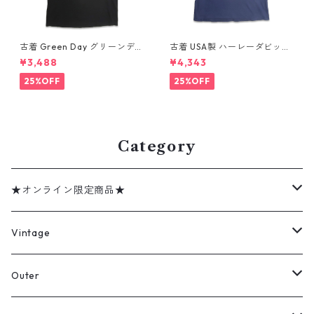
古着 Green Day グリーンデイ
古着 USA製 ハーレーダビッド
バンドTシャツ バンT プリント
ソン HARLEY-DAVIDSON モ
¥3,488
¥4,343
Tシャツ ブラック 表記：--
ーターサイクル プリントTシャ
gd410395n w60806
ツ ネイビー 表記：XL gd41
25%OFF
25%OFF
0407n w60807
Category
★オンライン限定商品★
ミリタリーデッドストック
Vintage
アウター
Jacket
Outer