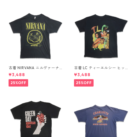
古着 NIRVANA ニルヴァーナ
古着 LC ティーエルシー ヒッ
バンドTシャツ プリントTシャ
プホップ ラップ バンドTシャ
¥3,488
¥3,488
ツ スマイル ブラック 表記：M
ツ プリントTシャツ ブラック
gd410396n w60806
表記：-- gd410370n w608
25%OFF
25%OFF
04