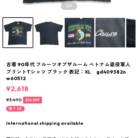
1
/7
古着 90年代 フルーツオブザルーム ベトナム退役軍人
プリントTシャツ ブラック 表記：XL gd409382n
w60512
¥2,618
¥3,490
25%OFF
残り1点
International shipping available