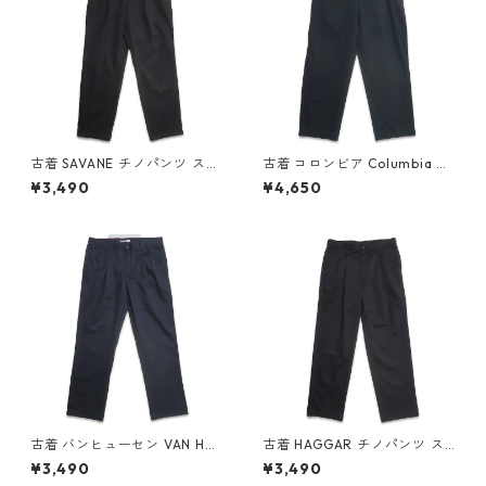
古着 SAVANE チノパンツ スラ
古着 コロンビア Columbia ア
ックス ツータック ブラック 表
ウトドアパンツ チノパンツ ブ
¥3,490
¥4,650
記：W34L30 gd409636n
ラック ネイビー系 表記：34
w60604
gd409914n w60628
古着 バンヒューセン VAN HEU
古着 HAGGAR チノパンツ ス
SEN ツータック チノパンツ ネ
ラックス ツータック ブラック
¥3,490
¥3,490
イビーグレー 表記：W34L32
表記：W34L32 gd409526n