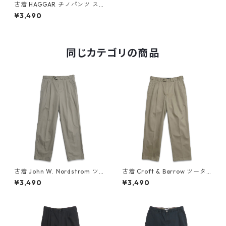
古着 HAGGAR チノパンツ ス
ラックス ツータック ベージュ
¥3,490
ブラウン系 表記：W34L30
gd409362n w60511
同じカテゴリの商品
古着 John W. Nordstrom ツ
古着 Croft & Barrow ツータ
ータック チノパンツ ベージュ
ック チノパンツ ベージュ ブラ
¥3,490
¥3,490
表記：W33L32 gd409123n
ウン系 表記：W32L30 gd4
w60417
09525n w60526