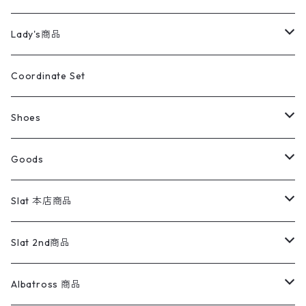
カバーオール
Tシャツ・ロンT
ミリタリーパンツ
アウター
ブランドシャツ
501,505
キッズ
Shirts
スウィングトップ
半袖シャツ
ミリタリーパンツ
Vintage
Lady's商品
アウトドア
ポロシャツ
ワークパンツ
トップス
ストライプシャツ
バギーズデニム
アウター
Tops
ライフスタイル雑貨
Ladies
アウトドアナイロンジャケット
ポロシャツ
チノパンツ
Tops
Tシャツ
Coordinate Set
ウールジャケット
スウェット・トレーナー
コーデュロイパンツ
ボトムス
コーデュロイシャツ
フレアデニム
トップス
Pants
ラグ・ブランケット
ブランド
Sweater
スポーツナイロンジャケット
スウェット・パーカ
イージーパンツ
Pants
ブラウス／シャツ／デザイントップス
Shoes
コート
パーカー
スウェットパンツ
ワンピース
スウェードシャツ
ブラックデニム
ボトムス
ラルフローレン
プリントスウェット
長袖
Goods
ワークジャケット
ベスト
スラックス
ベスト／キャミソール
22cm以下
Goods
ナイロンジャケット
セーター・カーディガン
ジャージパンツ
ウールシャツ
ワンピース
リーバイス
ロゴスウェット
半袖
Military
テーラードジャケット
セーター・カーディガン
ワークパンツ
スウェット
22.5cm
バンダナ
Slat 本店商品
ダウンジャケット・ベスト
スラックス
リネンシャツ
ロンパース
エルエルビーン
無地スウェット
アランセーター
ウールジャケット
フリース
コーデュロイパンツ
ニット
23cm
Outer
Slat 2nd商品
ベスト
オーバーオール・つなぎ
柄シャツ
アディダス
キャラスウェット
ウールセーター
ダウンジャケット
オーバーオール・つなぎ
ジャケット
23.5cm
Tee
アウター
Albatross 商品
コーチジャケット
チノパン
ワークシャツ