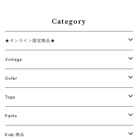
gd409916n w60629
w60526
Category
★オンライン限定商品★
ミリタリーデッドストック
Vintage
アウター
Jacket
Outer
デニムジャケット
トップス
Tee
コート
Tops
ミリタリージャケット
半袖シャツ
パンツ
Sweat Shirts
デニムジャケット
Tシャツ
Pants
スイングトップ
長袖シャツ
デニムパンツ
REVERSE WEAVE
レディース
Pants
ミリタリージャケット
長袖シャツ
デニムパンツ
Kids 商品