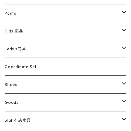
ミリタリージャケット
半袖シャツ
パンツ
Sweat Shirts
デニムジャケット
Tシャツ
Pants
スイングトップ
長袖シャツ
デニムパンツ
REVERSE WEAVE
レディース
Pants
ミリタリージャケット
長袖シャツ
デニムパンツ
Kids 商品
カバーオール
Tシャツ・ロンT
ミリタリーパンツ
アウター
ブランドシャツ
501,505
キッズ
Shirts
スウィングトップ
半袖シャツ
ミリタリーパンツ
Vintage
Lady's商品
アウトドア
ポロシャツ
ワークパンツ
トップス
ストライプシャツ
バギーズデニム
アウター
Tops
ライフスタイル雑貨
Ladies
アウトドアナイロンジャケット
ポロシャツ
チノパンツ
Tops
Tシャツ
Coordinate Set
ウールジャケット
スウェット・トレーナー
コーデュロイパンツ
ボトムス
コーデュロイシャツ
フレアデニム
トップス
Pants
ラグ・ブランケット
ブランド
Sweater
スポーツナイロンジャケット
スウェット・パーカ
イージーパンツ
Pants
ブラウス／シャツ／デザイントップス
Shoes
コート
パーカー
スウェットパンツ
ワンピース
スウェードシャツ
ブラックデニム
ボトムス
ラルフローレン
プリントスウェット
長袖
Goods
ワークジャケット
ベスト
スラックス
ベスト／キャミソール
22cm以下
Goods
ナイロンジャケット
セーター・カーディガン
ジャージパンツ
ウールシャツ
ワンピース
リーバイス
ロゴスウェット
半袖
Military
テーラードジャケット
セーター・カーディガン
ワークパンツ
スウェット
22.5cm
バンダナ
Slat 本店商品
ダウンジャケット・ベスト
スラックス
リネンシャツ