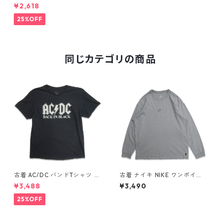
トフルデッド バンドTシャツ
¥2,618
バンT プリントTシャツ ブラッ
ク 表記：XXL gd409361n w
25%OFF
60509
同じカテゴリの商品
古着 AC/DC バンドTシャツ バ
古着 ナイキ NIKE ワンポイン
ンT プリントTシャツ ブラック
ト ロングスリーブTシャツ ロ
¥3,488
¥3,490
表記：XL gd410397n w608
ンT 杢グレー 表記：L gd40
06
8811n w60317
25%OFF