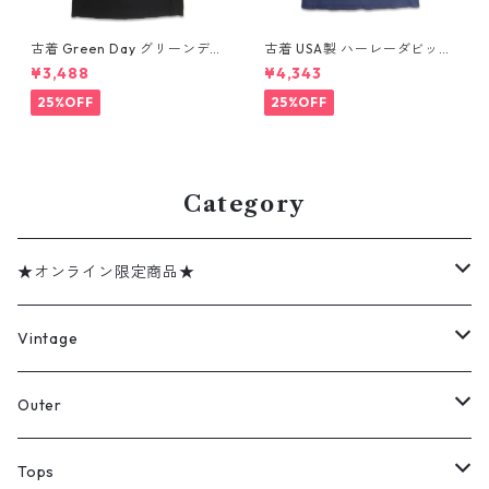
古着 Green Day グリーンデイ
古着 USA製 ハーレーダビッド
バンドTシャツ バンT プリント
ソン HARLEY-DAVIDSON モ
¥3,488
¥4,343
Tシャツ ブラック 表記：--
ーターサイクル プリントTシャ
gd410395n w60806
ツ ネイビー 表記：XL gd41
25%OFF
25%OFF
0407n w60807
Category
★オンライン限定商品★
ミリタリーデッドストック
Vintage
アウター
Jacket
Outer
デニムジャケット
トップス
Tee
コート
Tops