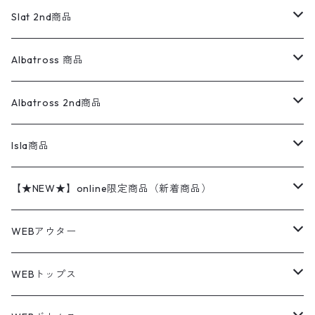
ロンパース
エルエルビーン
無地スウェット
アランセーター
ウールジャケット
フリース
コーデュロイパンツ
ニット
23cm
Outer
Slat 2nd商品
ベスト
オーバーオール・つなぎ
柄シャツ
アディダス
キャラスウェット
ウールセーター
ダウンジャケット
オーバーオール・つなぎ
ジャケット
23.5cm
Tee
アウター
Albatross 商品
コーチジャケット
チノパン
ワークシャツ
ナイキ
REVERSE WEAVE
コットン
ハンティングジャケット
レザージャケット
ショーツ
スカート
24cm
Shirts
長袖シャツ
Vintage sweater
Albatross 2nd商品
フリースジャケット・ベスト
ウールパンツ
ミリタリー
チャンピオン
アクリル
アウトドアジャケット
S/S Shirts
アウトドアシャツ
Otherジャケット
Otherパンツ
パンツ(w30以下)
24.5cm
Sweat Shirts
半袖シャツ
Outer
70sアイテム
Isla商品
レザー
ペインターパンツ
ネルシャツ
カーハート
コート
L/S Shirts
ブランドシャツ
REVERSE WEAVE
アウトドアシャツ
Sailing Jacket
ワンピース
25cm
Sweater
スウェット シャツ
Other Tops
Marlboro
2点セットコーデ
【★NEW★】online限定商品（新着商品）
テーラードジャケット
ショートパンツ
ディッキーズ
ライトジャケット
デザインシャツ
ブランドシャツ
Swingtop
長袖
ブランドスウェット
Fleece tops
25.5cm
Fleece
パンツ
Sweat Shirts
GAP
Sweat Shirts
8月NEWアイテム（2026）
WEBアウター
ボアジャケット
イージーパンツ
ウールリッチ
ミリタリージャケット
リネンシャツ
リネンシャツ
Coat
半袖
プリントスウェット
Knit
リーバイス501 505
トップス
その他
26cm
Other Tops
Tシャツ
Hoodie
アウター
Knit
7月NEWアイテム（2026）
ジャケット
WEBトップス
ビンテージ
トミーヒルフィガー
ウールジャケット
コーデユロイシャツ
ハワイアンシャツ
Denim Jacket
ノースリーブ
アウトドアスウェット
Tailored Jacket
スラックス
パンツ
ワークジャケット
コート
プルオーバー
トップス
ミリタリージャケット