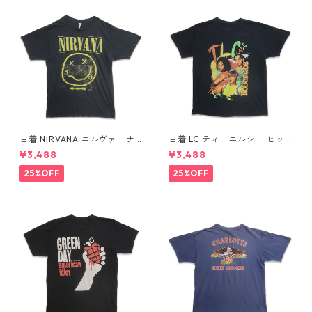
古着 NIRVANA ニルヴァーナ
古着 LC ティーエルシー ヒッ
バンドTシャツ プリントTシャ
プホップ ラップ バンドTシャ
¥3,488
¥3,488
ツ スマイル ブラック 表記：M
ツ プリントTシャツ ブラック
gd410396n w60806
表記：-- gd410370n w608
25%OFF
25%OFF
04