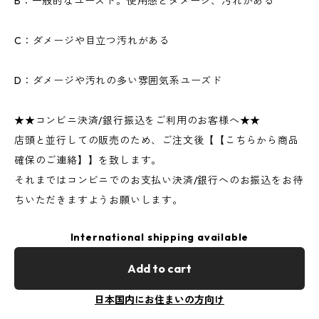
B：一般的なユーズド。使用感とダメージ、汚れがある
C：ダメージや目立つ汚れがある
D：ダメージや汚れの多い雰囲気系ユーズド
★★コンビニ決済/銀行振込をご利用のお客様へ★★
店頭と並行しての販売のため、ご注文後【【こちらから商品
確保のご連絡】】を致します。
それまではコンビニでのお支払い決済/銀行へのお振込をお待
ちいただきますようお願いします。
International shipping available
Add to cart
日本国内にお住まいの方向け