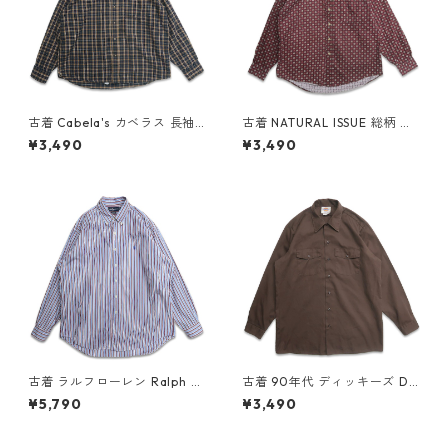
古着 Cabela's カベラス 長袖
古着 NATURAL ISSUE 総柄 ボ
シャツ ボタンダウンシャツ ア
タンダウンシャツ 長袖シャツ
¥3,490
¥3,490
ウトドアシャツ チェック 表
表記：M gd409305n w605
記：XL gd408598n w60221
05
古着 ラルフローレン Ralph La
古着 90年代 ディッキーズ Dic
uren ストライプシャツ ボタン
kies ワークシャツ 長袖シャツ
¥5,790
¥3,490
ダウンシャツ 長袖シャツ 表
ブラウン 表記：16-16 1/2 gd
記：XL gd409283n w6050
409282n w60502
2