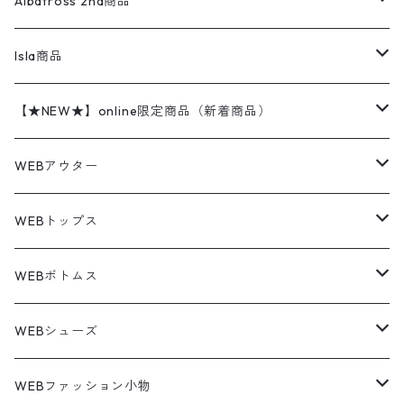
レザージャケット
ショーツ
スカート
24cm
Shirts
長袖シャツ
Vintage sweater
Albatross 2nd商品
フリースジャケット・ベスト
ウールパンツ
ミリタリー
チャンピオン
アクリル
アウトドアジャケット
S/S Shirts
アウトドアシャツ
Otherジャケット
Otherパンツ
パンツ(w30以下)
24.5cm
Sweat Shirts
半袖シャツ
Outer
70sアイテム
Isla商品
レザー
ペインターパンツ
ネルシャツ
カーハート
コート
L/S Shirts
ブランドシャツ
REVERSE WEAVE
アウトドアシャツ
Sailing Jacket
ワンピース
25cm
Sweater
スウェット シャツ
Other Tops
Marlboro
2点セットコーデ
【★NEW★】online限定商品（新着商品）
テーラードジャケット
ショートパンツ
ディッキーズ
ライトジャケット
デザインシャツ
ブランドシャツ
Swingtop
長袖
ブランドスウェット
Fleece tops
25.5cm
Fleece
パンツ
Sweat Shirts
GAP
Sweat Shirts
8月NEWアイテム（2026）
WEBアウター
ボアジャケット
イージーパンツ
ウールリッチ
ミリタリージャケット
リネンシャツ
リネンシャツ
Coat
半袖
プリントスウェット
Knit
リーバイス501 505
トップス
その他
26cm
Other Tops
Tシャツ
Hoodie
アウター
Knit
7月NEWアイテム（2026）
ジャケット
WEBトップス
ビンテージ
トミーヒルフィガー
ウールジャケット
コーデユロイシャツ
ハワイアンシャツ
Denim Jacket
ノースリーブ
アウトドアスウェット
Tailored Jacket
スラックス
パンツ
ワークジャケット
コート
プルオーバー
トップス
ミリタリージャケット
26.5cm
Pants
デッドストック ミリタリー
Tee
フリース
Military
6月NEWアイテム（2026）
コート
Tシャツ
WEBボトムス
その他
ノーティカ
ワークジャケット
ワークシャツ
デザインシャツ
Leather Jacket
無地スウェット
Gown
チノパンツ
スイングトップ
カーディガン
パンツ
フリースジャケット
Denim Pants
Band Tee
トップス
ムートン・レザーコート
映画・ムービーTシャツ
27cm
Shoes
フリース
Overall
セットアップ
Outer
5月NEWアイテム（2026）
ポンチョ
ポロシャツ
デニムパンツ
WEBシューズ
ノースフェイス
ダウンジャケット
ウールシャツ
ポロシャツ
Down jacket
アウトドアブランド
テーラードジャケット
ジャージ・トラックジャケット
Military Pants
Print Tee
パンツ
ウールコート
グラフィックTシャツ
Sneaker
テーラードジャケット
トップス
ボーダーポロシャツ
ストレートデニムパンツ
27.5cm
Goods
セーター
Shirts
トップス
Fleece
4月NEWアイテム（2026）
キャミソール・タンクトップ
ロングパンツ
スニーカー
WEBファッション小物
パタゴニア