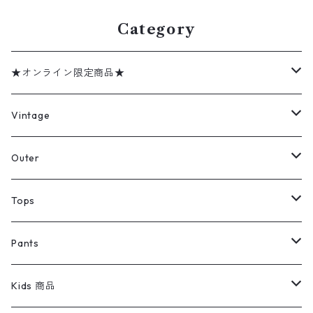
Category
★オンライン限定商品★
ミリタリーデッドストック
Vintage
アウター
Jacket
Outer
デニムジャケット
トップス
Tee
コート
Tops
ミリタリージャケット
半袖シャツ
パンツ
Sweat Shirts
デニムジャケット
Tシャツ
Pants
スイングトップ
長袖シャツ
デニムパンツ
REVERSE WEAVE
レディース
Pants
ミリタリージャケット
長袖シャツ
デニムパンツ
Kids 商品