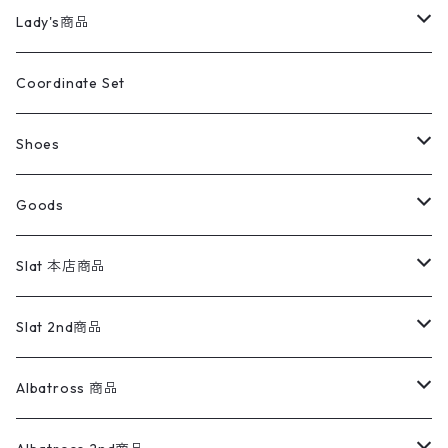
カバーオール
Tシャツ・ロンT
ミリタリーパンツ
アウター
ブランドシャツ
501,505
キッズ
Shirts
スウィングトップ
半袖シャツ
ミリタリーパンツ
Vintage
Lady's商品
アウトドア
ポロシャツ
ワークパンツ
トップス
ストライプシャツ
バギーズデニム
アウター
Tops
ライフスタイル雑貨
Ladies
アウトドアナイロンジャケット
ポロシャツ
チノパンツ
Tops
Tシャツ
Coordinate Set
ウールジャケット
スウェット・トレーナー
コーデュロイパンツ
ボトムス
コーデュロイシャツ
フレアデニム
トップス
Pants
ラグ・ブランケット
ブランド
Sweater
スポーツナイロンジャケット
スウェット・パーカ
イージーパンツ
Pants
ブラウス／シャツ／デザイントップス
Shoes
コート
パーカー
スウェットパンツ
ワンピース
スウェードシャツ
ブラックデニム
ボトムス
ラルフローレン
プリントスウェット
長袖
Goods
ワークジャケット
ベスト
スラックス
ベスト／キャミソール
22cm以下
Goods
ナイロンジャケット
セーター・カーディガン
ジャージパンツ
ウールシャツ
ワンピース
リーバイス
ロゴスウェット
半袖
Military
テーラードジャケット
セーター・カーディガン
ワークパンツ
スウェット
22.5cm
バンダナ
Slat 本店商品
ダウンジャケット・ベスト
スラックス
リネンシャツ
ロンパース
エルエルビーン
無地スウェット
アランセーター
ウールジャケット
フリース
コーデュロイパンツ
ニット
23cm
Outer
Slat 2nd商品
ベスト
オーバーオール・つなぎ
柄シャツ
アディダス
キャラスウェット
ウールセーター
ダウンジャケット
オーバーオール・つなぎ
ジャケット
23.5cm
Tee
アウター
Albatross 商品
コーチジャケット
チノパン
ワークシャツ
ナイキ
REVERSE WEAVE
コットン
ハンティングジャケット