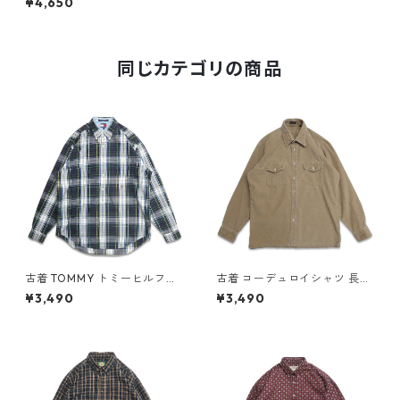
¥4,650
ライプシャツ 長袖シャツ 表
記：2XLT gd409354n w60
509
同じカテゴリの商品
古着 TOMMY トミーヒルフィ
古着 コーデュロイシャツ 長袖
ガー ボタンダウンシャツ 長袖
シャツ ボックス ブラウン系 表
¥3,490
¥3,490
シャツ チェック 表記：L gd
記：M gd408537n w60214
408956n w60401