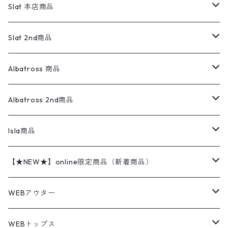
リーバイス
ロゴスウェット
半袖
Military
テーラードジャケット
セーター・カーディガン
ワークパンツ
スウェット
22.5cm
バンダナ
Slat 本店商品
ダウンジャケット・ベスト
スラックス
リネンシャツ
ロンパース
エルエルビーン
無地スウェット
アランセーター
ウールジャケット
フリース
コーデュロイパンツ
ニット
23cm
Outer
Slat 2nd商品
ベスト
オーバーオール・つなぎ
柄シャツ
アディダス
キャラスウェット
ウールセーター
ダウンジャケット
オーバーオール・つなぎ
ジャケット
23.5cm
Tee
アウター
Albatross 商品
コーチジャケット
チノパン
ワークシャツ
ナイキ
REVERSE WEAVE
コットン
ハンティングジャケット
レザージャケット
ショーツ
スカート
24cm
Shirts
長袖シャツ
Vintage sweater
Albatross 2nd商品
フリースジャケット・ベスト
ウールパンツ
ミリタリー
チャンピオン
アクリル
アウトドアジャケット
S/S Shirts
アウトドアシャツ
Otherジャケット
Otherパンツ
パンツ(w30以下)
24.5cm
Sweat Shirts
半袖シャツ
Outer
70sアイテム
Isla商品
レザー
ペインターパンツ
ネルシャツ
カーハート
コート
L/S Shirts
ブランドシャツ
REVERSE WEAVE
アウトドアシャツ
Sailing Jacket
ワンピース
25cm
Sweater
スウェット シャツ
Other Tops
Marlboro
2点セットコーデ
【★NEW★】online限定商品（新着商品）
テーラードジャケット
ショートパンツ
ディッキーズ
ライトジャケット
デザインシャツ
ブランドシャツ
Swingtop
長袖
ブランドスウェット
Fleece tops
25.5cm
Fleece
パンツ
Sweat Shirts
GAP
Sweat Shirts
8月NEWアイテム（2026）
WEBアウター
ボアジャケット
イージーパンツ
ウールリッチ
ミリタリージャケット
リネンシャツ
リネンシャツ
Coat
半袖
プリントスウェット
Knit
リーバイス501 505
トップス
その他
26cm
Other Tops
Tシャツ
Hoodie
アウター
Knit
7月NEWアイテム（2026）
ジャケット
WEBトップス
ビンテージ