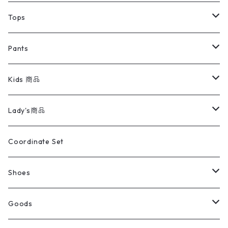
デニムジャケット
トップス
Tee
コート
Tops
ミリタリージャケット
半袖シャツ
パンツ
Sweat Shirts
デニムジャケット
Tシャツ
Pants
スイングトップ
長袖シャツ
デニムパンツ
REVERSE WEAVE
レディース
Pants
ミリタリージャケット
長袖シャツ
デニムパンツ
Kids 商品
カバーオール
Tシャツ・ロンT
ミリタリーパンツ
アウター
ブランドシャツ
501,505
キッズ
Shirts
スウィングトップ
半袖シャツ
ミリタリーパンツ
Vintage
Lady's商品
アウトドア
ポロシャツ
ワークパンツ
トップス
ストライプシャツ
バギーズデニム
アウター
Tops
ライフスタイル雑貨
Ladies
アウトドアナイロンジャケット
ポロシャツ
チノパンツ
Tops
Tシャツ
Coordinate Set
ウールジャケット
スウェット・トレーナー
コーデュロイパンツ
ボトムス
コーデュロイシャツ
フレアデニム
トップス
Pants
ラグ・ブランケット
ブランド
Sweater
スポーツナイロンジャケット
スウェット・パーカ
イージーパンツ
Pants
ブラウス／シャツ／デザイントップス
Shoes
コート
パーカー
スウェットパンツ
ワンピース
スウェードシャツ
ブラックデニム
ボトムス
ラルフローレン
プリントスウェット
長袖
Goods
ワークジャケット
ベスト
スラックス
ベスト／キャミソール
22cm以下
Goods
ナイロンジャケット
セーター・カーディガン
ジャージパンツ
ウールシャツ
ワンピース