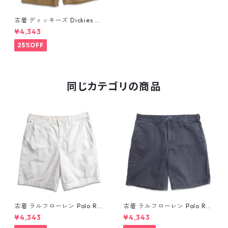
古着 ディッキーズ Dickies ダ
ック ワーク ショートパンツ ハ
¥4,343
ーフパンツ ブラウン系 表記：
32 gd409350n w60509
25%OFF
同じカテゴリの商品
古着 ラルフローレン Polo Ral
古着 ラルフローレン Polo Ral
ph Lauren チノ ノータック シ
ph Lauren チノ ノータック シ
¥4,343
¥4,343
ョーツ ショートパンツ ハーフ
ョーツ ショートパンツ ハーフ