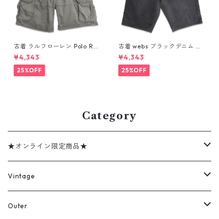
古着 ラルフローレン Polo Ral
古着 webs ブラックデニム シ
ph Lauren カーゴ ショートパ
ョートパンツ ハーフパンツ 表
¥4,343
¥4,343
ンツ ハーフパンツ グリーン系
記：W42 gd410354n w608
表記：36 gd410375n w608
02
25%OFF
25%OFF
05
Category
★オンライン限定商品★
ミリタリーデッドストック
Vintage
アウター
Jacket
Outer