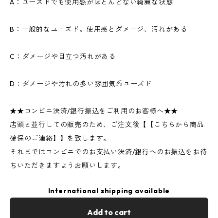
A：ユーズドでも使用感がほとんどない綺麗な状態
B：一般的なユーズド。使用感とダメージ、汚れがある
C：ダメージや目立つ汚れがある
D：ダメージや汚れの多い雰囲気系ユーズド
★★コンビニ決済/銀行振込をご利用のお客様へ★★
店頭と並行しての販売のため、ご注文後【【こちらから商品
確保のご連絡】】を致します。
それまではコンビニでのお支払い決済/銀行へのお振込をお待
ちいただきますようお願いします。
International shipping available
Add to cart