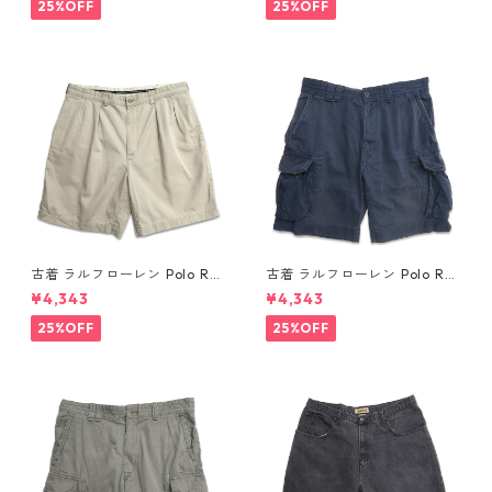
パンツ ホワイト 表記：W34
パンツ ネイビー系 表記：W34
25%OFF
25%OFF
gd410365n w60804
gd410364n w60804
古着 ラルフローレン Polo Ral
古着 ラルフローレン Polo Ral
ph Lauren チノ ツータック シ
ph Lauren カーゴ ショートパ
¥4,343
¥4,343
ョーツ ショートパンツ ハーフ
ンツ ハーフパンツ ネイビー 表
パンツ ベージュ 表記：W36
記：35 gd410376n w60805
25%OFF
25%OFF
gd410363n w60804