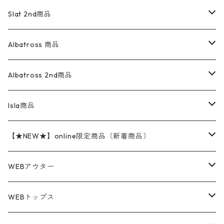
リネンシャツ
ロンパース
エルエルビーン
無地スウェット
アランセーター
ウールジャケット
フリース
コーデュロイパンツ
ニット
23cm
Outer
Slat 2nd商品
ベスト
オーバーオール・つなぎ
柄シャツ
アディダス
キャラスウェット
ウールセーター
ダウンジャケット
オーバーオール・つなぎ
ジャケット
23.5cm
Tee
アウター
Albatross 商品
コーチジャケット
チノパン
ワークシャツ
ナイキ
REVERSE WEAVE
コットン
ハンティングジャケット
レザージャケット
ショーツ
スカート
24cm
Shirts
長袖シャツ
Vintage sweater
Albatross 2nd商品
フリースジャケット・ベスト
ウールパンツ
ミリタリー
チャンピオン
アクリル
アウトドアジャケット
S/S Shirts
アウトドアシャツ
Otherジャケット
Otherパンツ
パンツ(w30以下)
24.5cm
Sweat Shirts
半袖シャツ
Outer
70sアイテム
Isla商品
レザー
ペインターパンツ
ネルシャツ
カーハート
コート
L/S Shirts
ブランドシャツ
REVERSE WEAVE
アウトドアシャツ
Sailing Jacket
ワンピース
25cm
Sweater
スウェット シャツ
Other Tops
Marlboro
2点セットコーデ
【★NEW★】online限定商品（新着商品）
テーラードジャケット
ショートパンツ
ディッキーズ
ライトジャケット
デザインシャツ
ブランドシャツ
Swingtop
長袖
ブランドスウェット
Fleece tops
25.5cm
Fleece
パンツ
Sweat Shirts
GAP
Sweat Shirts
8月NEWアイテム（2026）
WEBアウター
ボアジャケット
イージーパンツ
ウールリッチ
ミリタリージャケット
リネンシャツ
リネンシャツ
Coat
半袖
プリントスウェット
Knit
リーバイス501 505
トップス
その他
26cm
Other Tops
Tシャツ
Hoodie
アウター
Knit
7月NEWアイテム（2026）
ジャケット
WEBトップス
ビンテージ
トミーヒルフィガー
ウールジャケット
コーデユロイシャツ
ハワイアンシャツ
Denim Jacket
ノースリーブ
アウトドアスウェット
Tailored Jacket
スラックス
パンツ
ワークジャケット