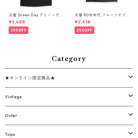
古着 Green Day グリーンデイ
古着 90年年代 フルーツオブ
バンドTシャツ バンT プリント
ザルーム カントリー・ミュー
¥3,488
¥2,618
Tシャツ ブラック 表記：--
ジック George Jones ジョー
gd410395n w60806
ジ・ジョーンズ バンドTシャツ
25%OFF
25%OFF
バンT プリントTシャツ シング
ルステッチ ブラック 表記：XL
gd410394n w60806
Category
★オンライン限定商品★
ミリタリーデッドストック
Vintage
アウター
Jacket
Outer
デニムジャケット
トップス
Tee
コート
Tops