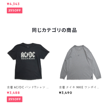
BA ミルウォーキー バックス
¥4,343
プリントTシャツ シングルステ
ッチ ブラック 表記：L gd40
25%OFF
9346n w60508
同じカテゴリの商品
古着 AC/DC バンドTシャツ バ
古着 ナイキ NIKE ワンポイン
ンT プリントTシャツ ブラック
ト ロングスリーブTシャツ ロ
¥3,488
¥3,490
表記：XL gd410397n w608
ンT 杢グレー 表記：L gd40
06
8811n w60317
25%OFF