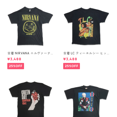
古着 NIRVANA ニルヴァーナ
古着 LC ティーエルシー ヒッ
バンドTシャツ プリントTシャ
プホップ ラップ バンドTシャ
¥3,488
¥3,488
ツ スマイル ブラック 表記：M
ツ プリントTシャツ ブラック
gd410396n w60806
表記：-- gd410370n w608
25%OFF
25%OFF
04