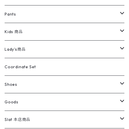
ミリタリージャケット
半袖シャツ
パンツ
Sweat Shirts
デニムジャケット
Tシャツ
Pants
スイングトップ
長袖シャツ
デニムパンツ
REVERSE WEAVE
レディース
Pants
ミリタリージャケット
長袖シャツ
デニムパンツ
Kids 商品
カバーオール
Tシャツ・ロンT
ミリタリーパンツ
アウター
ブランドシャツ
501,505
キッズ
Shirts
スウィングトップ
半袖シャツ
ミリタリーパンツ
Vintage
Lady's商品
アウトドア
ポロシャツ
ワークパンツ
トップス
ストライプシャツ
バギーズデニム
アウター
Tops
ライフスタイル雑貨
Ladies
アウトドアナイロンジャケット
ポロシャツ
チノパンツ
Tops
Tシャツ
Coordinate Set
ウールジャケット
スウェット・トレーナー
コーデュロイパンツ
ボトムス
コーデュロイシャツ
フレアデニム
トップス
Pants
ラグ・ブランケット
ブランド
Sweater
スポーツナイロンジャケット
スウェット・パーカ
イージーパンツ
Pants
ブラウス／シャツ／デザイントップス
Shoes
コート
パーカー
スウェットパンツ
ワンピース
スウェードシャツ
ブラックデニム
ボトムス
ラルフローレン
プリントスウェット
長袖
Goods
ワークジャケット
ベスト
スラックス
ベスト／キャミソール
22cm以下
Goods
ナイロンジャケット
セーター・カーディガン
ジャージパンツ
ウールシャツ
ワンピース
リーバイス
ロゴスウェット
半袖
Military
テーラードジャケット
セーター・カーディガン
ワークパンツ
スウェット
22.5cm
バンダナ
Slat 本店商品
ダウンジャケット・ベスト
スラックス