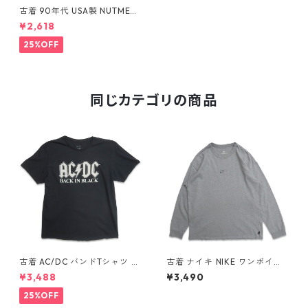
古着 90年代 USA製 NUTMEG
MILLS NBA シャーロット ホー
¥2,618
ネッツ 刺繍 Tシャツ シングル
ステッチ ターコイズブルー 表
25%OFF
記：XL gd409344n w6050
8
同じカテゴリの商品
古着 AC/DC バンドTシャツ バ
古着 ナイキ NIKE ワンポイン
ンT プリントTシャツ ブラック
ト ロングスリーブTシャツ ロ
¥3,488
¥3,490
表記：XL gd410397n w608
ンT 杢グレー 表記：L gd40
06
8811n w60317
25%OFF