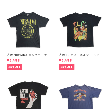
古着 NIRVANA ニルヴァーナ
古着 LC ティーエルシー ヒッ
バンドTシャツ プリントTシャ
プホップ ラップ バンドTシャ
¥3,488
¥3,488
ツ スマイル ブラック 表記：M
ツ プリントTシャツ ブラック
gd410396n w60806
表記：-- gd410370n w608
25%OFF
25%OFF
04