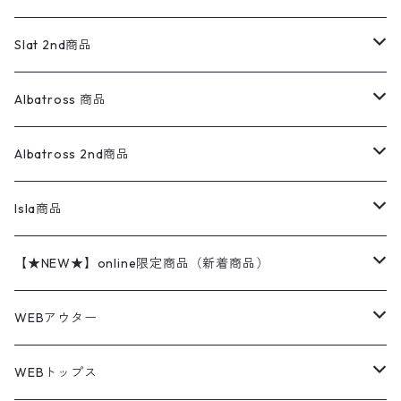
ダウンジャケット・ベスト
スラックス
リネンシャツ
ロンパース
エルエルビーン
無地スウェット
アランセーター
ウールジャケット
フリース
コーデュロイパンツ
ニット
23cm
Outer
Slat 2nd商品
ベスト
オーバーオール・つなぎ
柄シャツ
アディダス
キャラスウェット
ウールセーター
ダウンジャケット
オーバーオール・つなぎ
ジャケット
23.5cm
Tee
アウター
Albatross 商品
コーチジャケット
チノパン
ワークシャツ
ナイキ
REVERSE WEAVE
コットン
ハンティングジャケット
レザージャケット
ショーツ
スカート
24cm
Shirts
長袖シャツ
Vintage sweater
Albatross 2nd商品
フリースジャケット・ベスト
ウールパンツ
ミリタリー
チャンピオン
アクリル
アウトドアジャケット
S/S Shirts
アウトドアシャツ
Otherジャケット
Otherパンツ
パンツ(w30以下)
24.5cm
Sweat Shirts
半袖シャツ
Outer
70sアイテム
Isla商品
レザー
ペインターパンツ
ネルシャツ
カーハート
コート
L/S Shirts
ブランドシャツ
REVERSE WEAVE
アウトドアシャツ
Sailing Jacket
ワンピース
25cm
Sweater
スウェット シャツ
Other Tops
Marlboro
2点セットコーデ
【★NEW★】online限定商品（新着商品）
テーラードジャケット
ショートパンツ
ディッキーズ
ライトジャケット
デザインシャツ
ブランドシャツ
Swingtop
長袖
ブランドスウェット
Fleece tops
25.5cm
Fleece
パンツ
Sweat Shirts
GAP
Sweat Shirts
8月NEWアイテム（2026）
WEBアウター
ボアジャケット
イージーパンツ
ウールリッチ
ミリタリージャケット
リネンシャツ
リネンシャツ
Coat
半袖
プリントスウェット
Knit
リーバイス501 505
トップス
その他
26cm
Other Tops
Tシャツ
Hoodie
アウター
Knit
7月NEWアイテム（2026）
ジャケット
WEBトップス
ビンテージ
トミーヒルフィガー