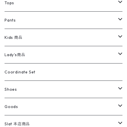
デニムジャケット
トップス
Tee
コート
Tops
ミリタリージャケット
半袖シャツ
パンツ
Sweat Shirts
デニムジャケット
Tシャツ
Pants
スイングトップ
長袖シャツ
デニムパンツ
REVERSE WEAVE
レディース
Pants
ミリタリージャケット
長袖シャツ
デニムパンツ
Kids 商品
カバーオール
Tシャツ・ロンT
ミリタリーパンツ
アウター
ブランドシャツ
501,505
キッズ
Shirts
スウィングトップ
半袖シャツ
ミリタリーパンツ
Vintage
Lady's商品
アウトドア
ポロシャツ
ワークパンツ
トップス
ストライプシャツ
バギーズデニム
アウター
Tops
ライフスタイル雑貨
Ladies
アウトドアナイロンジャケット
ポロシャツ
チノパンツ
Tops
Tシャツ
Coordinate Set
ウールジャケット
スウェット・トレーナー
コーデュロイパンツ
ボトムス
コーデュロイシャツ
フレアデニム
トップス
Pants
ラグ・ブランケット
ブランド
Sweater
スポーツナイロンジャケット
スウェット・パーカ
イージーパンツ
Pants
ブラウス／シャツ／デザイントップス
Shoes
コート
パーカー
スウェットパンツ
ワンピース
スウェードシャツ
ブラックデニム
ボトムス
ラルフローレン
プリントスウェット
長袖
Goods
ワークジャケット
ベスト
スラックス
ベスト／キャミソール
22cm以下
Goods
ナイロンジャケット
セーター・カーディガン
ジャージパンツ
ウールシャツ
ワンピース
リーバイス
ロゴスウェット
半袖
Military
テーラードジャケット
セーター・カーディガン
ワークパンツ
スウェット
22.5cm
バンダナ
Slat 本店商品