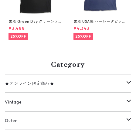
古着 Green Day グリーンデイ
古着 USA製 ハーレーダビッド
バンドTシャツ バンT プリント
ソン HARLEY-DAVIDSON モ
¥3,488
¥4,343
Tシャツ ブラック 表記：--
ーターサイクル プリントTシャ
gd410395n w60806
ツ ネイビー 表記：XL gd41
25%OFF
25%OFF
0407n w60807
Category
★オンライン限定商品★
ミリタリーデッドストック
Vintage
アウター
Jacket
Outer