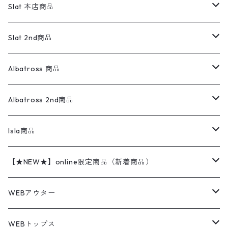
リーバイス
ロゴスウェット
半袖
Military
テーラードジャケット
セーター・カーディガン
ワークパンツ
スウェット
22.5cm
バンダナ
Slat 本店商品
ダウンジャケット・ベスト
スラックス
リネンシャツ
ロンパース
エルエルビーン
無地スウェット
アランセーター
ウールジャケット
フリース
コーデュロイパンツ
ニット
23cm
Outer
Slat 2nd商品
ベスト
オーバーオール・つなぎ
柄シャツ
アディダス
キャラスウェット
ウールセーター
ダウンジャケット
オーバーオール・つなぎ
ジャケット
23.5cm
Tee
アウター
Albatross 商品
コーチジャケット
チノパン
ワークシャツ
ナイキ
REVERSE WEAVE
コットン
ハンティングジャケット
レザージャケット
ショーツ
スカート
24cm
Shirts
長袖シャツ
Vintage sweater
Albatross 2nd商品
フリースジャケット・ベスト
ウールパンツ
ミリタリー
チャンピオン
アクリル
アウトドアジャケット
S/S Shirts
アウトドアシャツ
Otherジャケット
Otherパンツ
パンツ(w30以下)
24.5cm
Sweat Shirts
半袖シャツ
Outer
70sアイテム
Isla商品
レザー
ペインターパンツ
ネルシャツ
カーハート
コート
L/S Shirts
ブランドシャツ
REVERSE WEAVE
アウトドアシャツ
Sailing Jacket
ワンピース
25cm
Sweater
スウェット シャツ
Other Tops
Marlboro
2点セットコーデ
【★NEW★】online限定商品（新着商品）
テーラードジャケット
ショートパンツ
ディッキーズ
ライトジャケット
デザインシャツ
ブランドシャツ
Swingtop
長袖
ブランドスウェット
Fleece tops
25.5cm
Fleece
パンツ
Sweat Shirts
GAP
Sweat Shirts
8月NEWアイテム（2026）
WEBアウター
ボアジャケット
イージーパンツ
ウールリッチ
ミリタリージャケット
リネンシャツ
リネンシャツ
Coat
半袖
プリントスウェット
Knit
リーバイス501 505
トップス
その他
26cm
Other Tops
Tシャツ
Hoodie
アウター
Knit
7月NEWアイテム（2026）
ジャケット
WEBトップス
ビンテージ