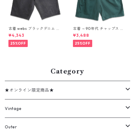
古着 webs ブラックデニム シ
古着 ～90年代 チャップス ラ
ョートパンツ ハーフパンツ 表
ルフローレン CHAPS RALPH L
¥4,343
¥3,488
記：W42 gd410354n w608
AUREN ツータック ショーツ
02
ショートパンツ ハーフパンツ
25%OFF
25%OFF
グリーン 表記：W32 gd410
374n w60805
Category
★オンライン限定商品★
ミリタリーデッドストック
Vintage
アウター
Jacket
Outer