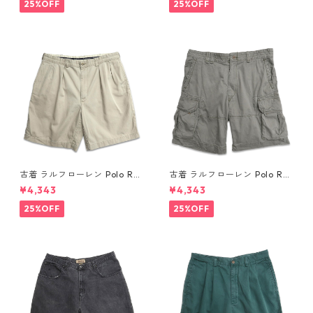
パンツ ホワイト 表記：W34
パンツ ネイビー系 表記：W34
25%OFF
25%OFF
gd410365n w60804
gd410364n w60804
古着 ラルフローレン Polo Ral
古着 ラルフローレン Polo Ral
ph Lauren チノ ツータック シ
ph Lauren カーゴ ショートパ
¥4,343
¥4,343
ョーツ ショートパンツ ハーフ
ンツ ハーフパンツ グリーン系
パンツ ベージュ 表記：W36
表記：36 gd410375n w608
25%OFF
25%OFF
gd410363n w60804
05