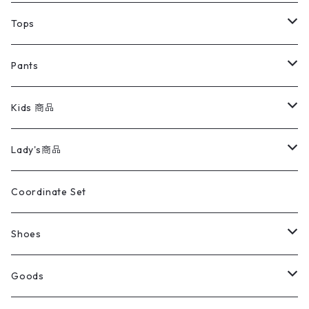
デニムジャケット
トップス
Tee
コート
Tops
ミリタリージャケット
半袖シャツ
パンツ
Sweat Shirts
デニムジャケット
Tシャツ
Pants
スイングトップ
長袖シャツ
デニムパンツ
REVERSE WEAVE
レディース
Pants
ミリタリージャケット
長袖シャツ
デニムパンツ
Kids 商品
カバーオール
Tシャツ・ロンT
ミリタリーパンツ
アウター
ブランドシャツ
501,505
キッズ
Shirts
スウィングトップ
半袖シャツ
ミリタリーパンツ
Vintage
Lady's商品
アウトドア
ポロシャツ
ワークパンツ
トップス
ストライプシャツ
バギーズデニム
アウター
Tops
ライフスタイル雑貨
Ladies
アウトドアナイロンジャケット
ポロシャツ
チノパンツ
Tops
Tシャツ
Coordinate Set
ウールジャケット
スウェット・トレーナー
コーデュロイパンツ
ボトムス
コーデュロイシャツ
フレアデニム
トップス
Pants
ラグ・ブランケット
ブランド
Sweater
スポーツナイロンジャケット
スウェット・パーカ
イージーパンツ
Pants
ブラウス／シャツ／デザイントップス
Shoes
コート
パーカー
スウェットパンツ
ワンピース
スウェードシャツ
ブラックデニム
ボトムス
ラルフローレン
プリントスウェット
長袖
Goods
ワークジャケット
ベスト
スラックス
ベスト／キャミソール
22cm以下
Goods
ナイロンジャケット
セーター・カーディガン
ジャージパンツ
ウールシャツ
ワンピース