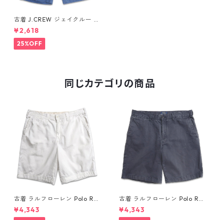
古着 J.CREW ジェイクルー シ
ョートパンツ ハーフパンツ ノ
¥2,618
ータック ブルー系 表記：34
gd409340n w60508
25%OFF
同じカテゴリの商品
古着 ラルフローレン Polo Ral
古着 ラルフローレン Polo Ral
ph Lauren チノ ノータック シ
ph Lauren チノ ノータック シ
¥4,343
¥4,343
ョーツ ショートパンツ ハーフ
ョーツ ショートパンツ ハーフ