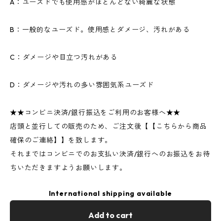
A：ユーズドでも使用感がほとんどない綺麗な状態
B：一般的なユーズド。使用感とダメージ、汚れがある
C：ダメージや目立つ汚れがある
D：ダメージや汚れの多い雰囲気系ユーズド
★★コンビニ決済/銀行振込をご利用のお客様へ★★
店頭と並行しての販売のため、ご注文後【【こちらから商品
確保のご連絡】】を致します。
それまではコンビニでのお支払い決済/銀行へのお振込をお待
ちいただきますようお願いします。
International shipping available
Add to cart