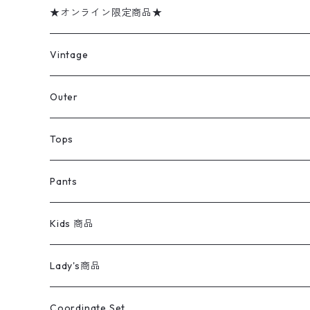
★オンライン限定商品★
ミリタリーデッドストック
Vintage
アウター
Jacket
Outer
デニムジャケット
トップス
Tee
コート
Tops
ミリタリージャケット
半袖シャツ
パンツ
Sweat Shirts
デニムジャケット
Tシャツ
Pants
スイングトップ
長袖シャツ
デニムパンツ
REVERSE WEAVE
レディース
Pants
ミリタリージャケット
長袖シャツ
デニムパンツ
Kids 商品
カバーオール
Tシャツ・ロンT
ミリタリーパンツ
アウター
ブランドシャツ
501,505
キッズ
Shirts
スウィングトップ
半袖シャツ
ミリタリーパンツ
Vintage
Lady's商品
アウトドア
ポロシャツ
ワークパンツ
トップス
ストライプシャツ
バギーズデニム
アウター
Tops
ライフスタイル雑貨
Ladies
アウトドアナイロンジャケット
ポロシャツ
チノパンツ
Tops
Tシャツ
Coordinate Set