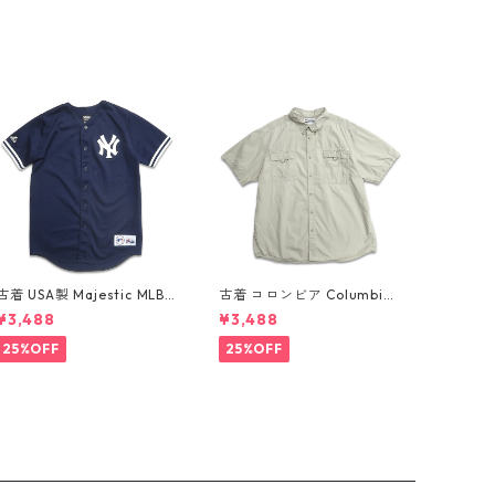
古着 USA製 Majestic MLB
古着 コロンビア Columbia
ニューヨーク・ヤンキース
フィッシング 半袖シャツ グ
¥3,488
¥3,488
デレク ジーター ベースボー
レー ミントグレー 表記：XX
ルシャツ ネイビー 表記：XL
L gd410361n w60802
25%OFF
25%OFF
gd410382n w60805