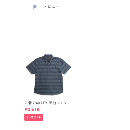
レビュー
古着 OAKLEY 半袖シャツ ボ
ーダー グレー系 表記：XL
¥2,618
gd409335n w60507
25%OFF