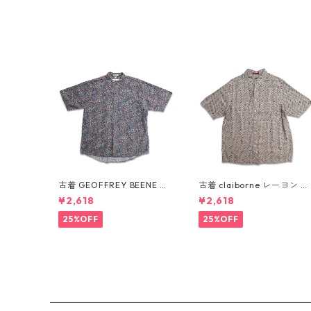
古着 GEOFFREY BEENE 総
古着 claiborne レーヨン 総
柄 ペイズリー柄 レーヨン 半
柄 半袖シャツ ボックスシャ
¥2,618
¥2,618
袖シャツ 表記：L gd4103
ツ 表記：L gd410386n w
87n w60805
60805
25%OFF
25%OFF