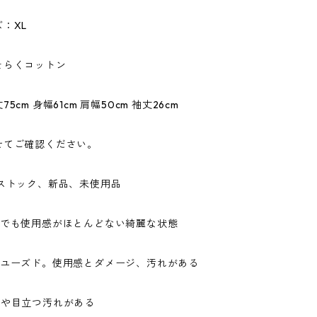
：XL
そらくコットン
5cm 身幅61cm 肩幅50cm 袖丈26cm
せてご確認ください。
ドストック、新品、未使用品
ドでも使用感がほとんどない綺麗な状態
なユーズド。使用感とダメージ、汚れがある
ジや目立つ汚れがある