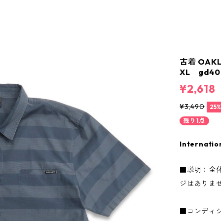
古着 OAK
XL gd40
¥2,618
¥3,490
25
残り1点
Internatio
■説明：全
ジはありま
■コンディ