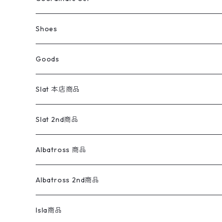
ウールジャケット
スウェット・トレーナー
コーデュロイパンツ
ボトムス
コーデュロイシャツ
フレアデニム
トップス
Pants
ラグ・ブランケット
ブランド
Sweater
スポーツナイロンジャケット
スウェット・パーカ
イージーパンツ
Pants
ブラウス／シャツ／デザイントップス
Shoes
コート
パーカー
スウェットパンツ
ワンピース
スウェードシャツ
ブラックデニム
ボトムス
ラルフローレン
プリントスウェット
長袖
Goods
ワークジャケット
ベスト
スラックス
ベスト／キャミソール
22cm以下
Goods
ナイロンジャケット
セーター・カーディガン
ジャージパンツ
ウールシャツ
ワンピース
リーバイス
ロゴスウェット
半袖
Military
テーラードジャケット
セーター・カーディガン
ワークパンツ
スウェット
22.5cm
バンダナ
Slat 本店商品
ダウンジャケット・ベスト
スラックス
リネンシャツ
ロンパース
エルエルビーン
無地スウェット
アランセーター
ウールジャケット
フリース
コーデュロイパンツ
ニット
23cm
Outer
Slat 2nd商品
ベスト
オーバーオール・つなぎ
柄シャツ
アディダス
キャラスウェット
ウールセーター
ダウンジャケット
オーバーオール・つなぎ
ジャケット
23.5cm
Tee
アウター
Albatross 商品
コーチジャケット
チノパン
ワークシャツ
ナイキ
REVERSE WEAVE
コットン
ハンティングジャケット
レザージャケット
ショーツ
スカート
24cm
Shirts
長袖シャツ
Vintage sweater
Albatross 2nd商品
フリースジャケット・ベスト
ウールパンツ
ミリタリー
チャンピオン
アクリル
アウトドアジャケット
S/S Shirts
アウトドアシャツ
Otherジャケット
Otherパンツ
パンツ(w30以下)
24.5cm
Sweat Shirts
半袖シャツ
Outer
70sアイテム
Isla商品
レザー
ペインターパンツ
ネルシャツ