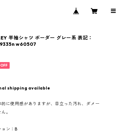
LEY 半袖シャツ ボーダー グレー系 表記：
9335n w60507
%OFF
nal shipping available
体的に使用感がありますが、目立った汚れ、ダメー
せん。
ション：B