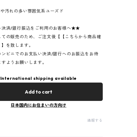
ジや汚れの多い雰囲気系ユーズド
ニ決済/銀行振込をご利用のお客様へ★★
しての販売のため、ご注文後【【こちらから商品確
】】を致します。
コンビニでのお支払い決済/銀行へのお振込をお待
ますようお願いします。
International shipping available
Add to cart
日本国内にお住まいの方向け
通報する