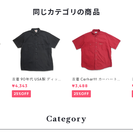
同じカテゴリの商品
古着 90年代 USA製 ディッ
古着 Carhartt カーハート
キーズ Dickies ワークシャ
半袖シャツ ワークシャツ ボ
¥4,343
¥3,488
ツ 半袖シャツ ボックス ブラ
タンダウンシャツ レッド 表
ック 表記：XL gd410372
記：L gd410371n w6080
25%OFF
25%OFF
n w60804
4
Category