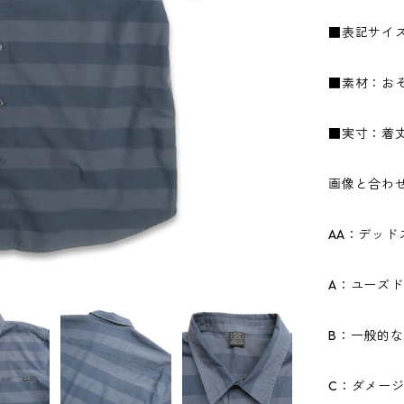
■表記サイズ
■素材：お
■実寸：着丈7
画像と合わ
AA：デッ
A：ユーズ
B：一般的
C：ダメー