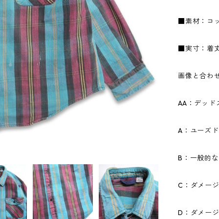
■素材：コッ
■実寸：着丈7
画像と合わ
AA：デッ
A：ユーズ
B：一般的
C：ダメー
D：ダメー