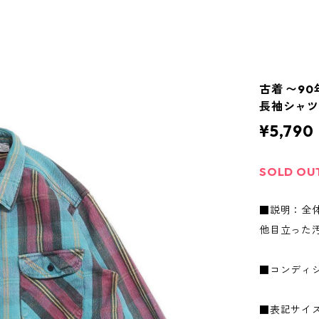
古着 〜90
長袖シャツ 
¥5,790
SOLD OU
■説明：全
他目立った
■コンディ
■表記サイズ