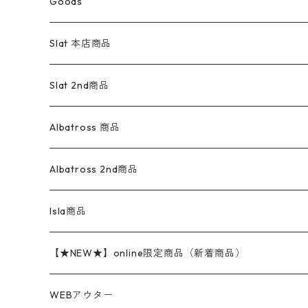
Goods
ワークジャケット
ベスト
スラックス
ベスト／キャミソール
22cm以下
Goods
ナイロンジャケット
セーター・カーディガン
ジャージパンツ
ウールシャツ
ワンピース
リーバイス
ロゴスウェット
半袖
Military
テーラードジャケット
セーター・カーディガン
ワークパンツ
スウェット
22.5cm
バンダナ
Slat 本店商品
ダウンジャケット・ベスト
スラックス
リネンシャツ
ロンパース
エルエルビーン
無地スウェット
アランセーター
ウールジャケット
フリース
コーデュロイパンツ
ニット
23cm
Outer
Slat 2nd商品
ベスト
オーバーオール・つなぎ
柄シャツ
アディダス
キャラスウェット
ウールセーター
ダウンジャケット
オーバーオール・つなぎ
ジャケット
23.5cm
Tee
アウター
Albatross 商品
コーチジャケット
チノパン
ワークシャツ
ナイキ
REVERSE WEAVE
コットン
ハンティングジャケット
レザージャケット
ショーツ
スカート
24cm
Shirts
長袖シャツ
Vintage sweater
Albatross 2nd商品
フリースジャケット・ベスト
ウールパンツ
ミリタリー
チャンピオン
アクリル
アウトドアジャケット
S/S Shirts
アウトドアシャツ
Otherジャケット
Otherパンツ
パンツ(w30以下)
24.5cm
Sweat Shirts
半袖シャツ
Outer
70sアイテム
Isla商品
レザー
ペインターパンツ
ネルシャツ
カーハート
コート
L/S Shirts
ブランドシャツ
REVERSE WEAVE
アウトドアシャツ
Sailing Jacket
ワンピース
25cm
Sweater
スウェット シャツ
Other Tops
Marlboro
2点セットコーデ
【★NEW★】online限定商品（新着商品）
テーラードジャケット
ショートパンツ
ディッキーズ
ライトジャケット
デザインシャツ
ブランドシャツ
Swingtop
長袖
ブランドスウェット
Fleece tops
25.5cm
Fleece
パンツ
Sweat Shirts
GAP
Sweat Shirts
8月NEWアイテム（2026）
WEBアウター
ボアジャケット
イージーパンツ