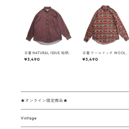
古着 NATURAL ISSUE 総柄
古着 ウールリッチ WOOLR
ボタンダウンシャツ 長袖シ
CH 総柄 アニマル ボタンダ
¥3,490
¥3,490
ャツ 表記：M gd409305
ウンシャツ 長袖シャツ 表
n w60505
記：M gd409307n w60
05
★オンライン限定商品★
ミリタリーデッドストック
Vintage