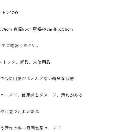
トン100
4cm 身幅65㎝ 肩幅49cm 袖丈56cm
せてご確認ください。
ドストック、新品、未使用品
ドでも使用感がほとんどない綺麗な状態
なユーズド。使用感とダメージ、汚れがある
ジや目立つ汚れがある
ジや汚れの多い雰囲気系ユーズド