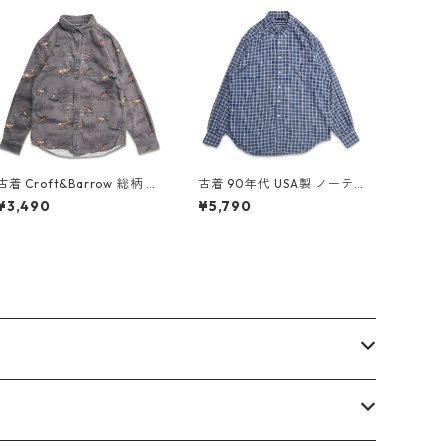
古着 Croft&Barrow 総柄 ア
古着 90年代 USA製 ノーテ
ニマル ハンティングシャツ
ィカ NAUTICA レーヨン ボ
¥3,490
¥5,790
ボタンダウンシャツ 長袖シ
タンダウンシャツ 長袖シャ
ャツ 表記：S gd409091n
ツ チェック 表記：L gd40
w60414
9559n w60528