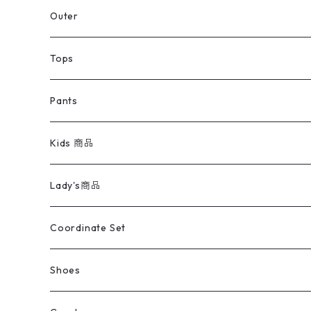
アウター
Jacket
Outer
デニムジャケット
トップス
Tee
コート
Tops
ミリタリージャケット
半袖シャツ
パンツ
Sweat Shirts
デニムジャケット
Tシャツ
Pants
スイングトップ
長袖シャツ
デニムパンツ
REVERSE WEAVE
レディース
Pants
ミリタリージャケット
長袖シャツ
デニムパンツ
Kids 商品
カバーオール
Tシャツ・ロンT
ミリタリーパンツ
アウター
ブランドシャツ
501,505
キッズ
Shirts
スウィングトップ
半袖シャツ
ミリタリーパンツ
Vintage
Lady's商品
アウトドア
ポロシャツ
ワークパンツ
トップス
ストライプシャツ
バギーズデニム
アウター
Tops
ライフスタイル雑貨
Ladies
アウトドアナイロンジャケット
ポロシャツ
チノパンツ
Tops
Tシャツ
Coordinate Set
ウールジャケット
スウェット・トレーナー
コーデュロイパンツ
ボトムス
コーデュロイシャツ
フレアデニム
トップス
Pants
ラグ・ブランケット
ブランド
Sweater
スポーツナイロンジャケット
スウェット・パーカ
イージーパンツ
Pants
ブラウス／シャツ／デザイントップス
Shoes
コート
パーカー
スウェットパンツ
ワンピース
スウェードシャツ
ブラックデニム
ボトムス
ラルフローレン
プリントスウェット
長袖