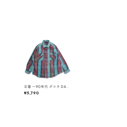
古着 〜90年代 ダコタ DAK
OTA ネルシャツ フランネル
¥5,790
長袖シャツ チェック 表記：
XL gd409046n w60409