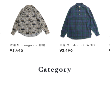
I
古着 Munsingwear 総柄 フ
古着 ウールリッチ WOOLRI
ィッシング 魚 ボタンダウン
CH ネルシャツ 長袖シャツ
¥3,490
¥3,490
シャツ 長袖シャツ 表記：L
チェック 表記：M TALL g
5
gd409306n w60505
d408870n w60323
Category