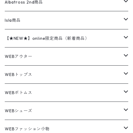
ハンティングジャケット
レザージャケット
ショーツ
スカート
24cm
Shirts
長袖シャツ
Vintage sweater
Albatross 2nd商品
フリースジャケット・ベスト
ウールパンツ
ミリタリー
チャンピオン
アクリル
アウトドアジャケット
S/S Shirts
アウトドアシャツ
Otherジャケット
Otherパンツ
パンツ(w30以下)
24.5cm
Sweat Shirts
半袖シャツ
Outer
70sアイテム
Isla商品
レザー
ペインターパンツ
ネルシャツ
カーハート
コート
L/S Shirts
ブランドシャツ
REVERSE WEAVE
アウトドアシャツ
Sailing Jacket
ワンピース
25cm
Sweater
スウェット シャツ
Other Tops
Marlboro
2点セットコーデ
【★NEW★】online限定商品（新着商品）
テーラードジャケット
ショートパンツ
ディッキーズ
ライトジャケット
デザインシャツ
ブランドシャツ
Swingtop
長袖
ブランドスウェット
Fleece tops
25.5cm
Fleece
パンツ
Sweat Shirts
GAP
Sweat Shirts
8月NEWアイテム（2026）
WEBアウター
ボアジャケット
イージーパンツ
ウールリッチ
ミリタリージャケット
リネンシャツ
リネンシャツ
Coat
半袖
プリントスウェット
Knit
リーバイス501 505
トップス
その他
26cm
Other Tops
Tシャツ
Hoodie
アウター
Knit
7月NEWアイテム（2026）
ジャケット
WEBトップス
ビンテージ
トミーヒルフィガー
ウールジャケット
コーデユロイシャツ
ハワイアンシャツ
Denim Jacket
ノースリーブ
アウトドアスウェット
Tailored Jacket
スラックス
パンツ
ワークジャケット
コート
プルオーバー
トップス
ミリタリージャケット
26.5cm
Pants
デッドストック ミリタリー
Tee
フリース
Military
6月NEWアイテム（2026）
コート
Tシャツ
WEBボトムス
その他
ノーティカ
ワークジャケット
ワークシャツ
デザインシャツ
Leather Jacket
無地スウェット
Gown
チノパンツ
スイングトップ
カーディガン
パンツ
フリースジャケット
Denim Pants
Band Tee
トップス
ムートン・レザーコート
映画・ムービーTシャツ
27cm
Shoes
フリース
Overall
セットアップ
Outer
5月NEWアイテム（2026）
ポンチョ
ポロシャツ
デニムパンツ
WEBシューズ
ノースフェイス
ダウンジャケット
ウールシャツ
ポロシャツ
Down jacket
アウトドアブランド
テーラードジャケット
ジャージ・トラックジャケット
Military Pants
Print Tee
パンツ
ウールコート
グラフィックTシャツ
Sneaker
テーラードジャケット
トップス
ボーダーポロシャツ
ストレートデニムパンツ
27.5cm
Goods
セーター
Shirts
トップス
Fleece
4月NEWアイテム（2026）
キャミソール・タンクトップ
ロングパンツ
スニーカー
WEBファッション小物
パタゴニア