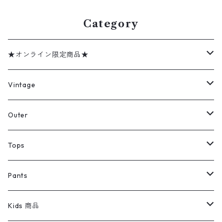
Category
★オンライン限定商品★
ミリタリーデッドストック
Vintage
アウター
Jacket
Outer
デニムジャケット
トップス
Tee
コート
Tops
ミリタリージャケット
半袖シャツ
パンツ
Sweat Shirts
デニムジャケット
Tシャツ
Pants
スイングトップ
長袖シャツ
デニムパンツ
REVERSE WEAVE
レディース
Pants
ミリタリージャケット
長袖シャツ
デニムパンツ
Kids 商品