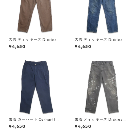
古着 ディッキーズ Dickies ワ
古着 ディッキーズ Dickies ワ
ーク ダック ペインターパンツ
ーク デニム ペインターパンツ
¥4,650
¥4,650
ワークパンツ ブラウン系 表
デニムパンツ 表記：W32L32
記：W36L30 gd409452n
gd409431n w60516
w60519
古着 カーハート Carhartt リ
古着 ディッキーズ Dickies ダ
ップストップ ストレッチ ペイ
ック ペインターパンツ ワーク
¥4,650
¥4,650
ンターパンツ ネイビー 表記：
パンツ グレー 表記：W34L32
W30L28 gd408943n w603
gd410244n w60724
31