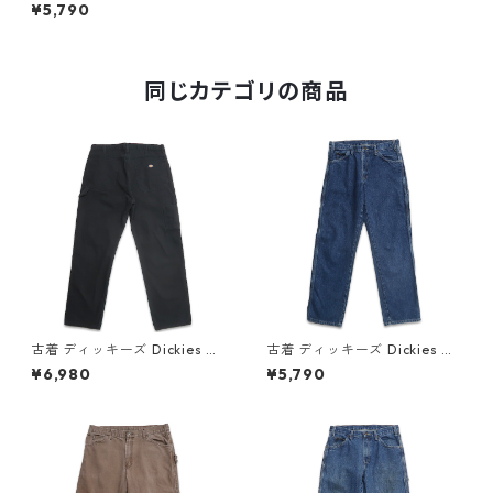
ペインターパンツ チノパンツ
¥5,790
ワークパンツ ベージュ ブラウ
ン系 表記：W36L32 gd409
016n w60407
同じカテゴリの商品
古着 ディッキーズ Dickies ワ
古着 ディッキーズ Dickies ワ
ーク ダック ペインターパンツ
ーク デニム ペインターパンツ
¥6,980
¥5,790
ブラック 表記：W36L32 gd
デニムパンツ 表記：W32L32
409412n w60514
gd409003n w60406