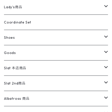
カバーオール
Tシャツ・ロンT
ミリタリーパンツ
アウター
ブランドシャツ
501,505
キッズ
Shirts
スウィングトップ
半袖シャツ
ミリタリーパンツ
Vintage
Lady's商品
アウトドア
ポロシャツ
ワークパンツ
トップス
ストライプシャツ
バギーズデニム
アウター
Tops
ライフスタイル雑貨
Ladies
アウトドアナイロンジャケット
ポロシャツ
チノパンツ
Tops
Tシャツ
Coordinate Set
ウールジャケット
スウェット・トレーナー
コーデュロイパンツ
ボトムス
コーデュロイシャツ
フレアデニム
トップス
Pants
ラグ・ブランケット
ブランド
Sweater
スポーツナイロンジャケット
スウェット・パーカ
イージーパンツ
Pants
ブラウス／シャツ／デザイントップス
Shoes
コート
パーカー
スウェットパンツ
ワンピース
スウェードシャツ
ブラックデニム
ボトムス
ラルフローレン
プリントスウェット
長袖
Goods
ワークジャケット
ベスト
スラックス
ベスト／キャミソール
22cm以下
Goods
ナイロンジャケット
セーター・カーディガン
ジャージパンツ
ウールシャツ
ワンピース
リーバイス
ロゴスウェット
半袖
Military
テーラードジャケット
セーター・カーディガン
ワークパンツ
スウェット
22.5cm
バンダナ
Slat 本店商品
ダウンジャケット・ベスト
スラックス
リネンシャツ
ロンパース
エルエルビーン
無地スウェット
アランセーター
ウールジャケット
フリース
コーデュロイパンツ
ニット
23cm
Outer
Slat 2nd商品
ベスト
オーバーオール・つなぎ
柄シャツ
アディダス
キャラスウェット
ウールセーター
ダウンジャケット
オーバーオール・つなぎ
ジャケット
23.5cm
Tee
アウター
Albatross 商品
コーチジャケット
チノパン
ワークシャツ
ナイキ
REVERSE WEAVE
コットン