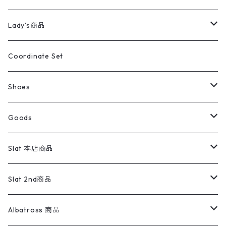
カバーオール
Tシャツ・ロンT
ミリタリーパンツ
アウター
ブランドシャツ
501,505
キッズ
Shirts
スウィングトップ
半袖シャツ
ミリタリーパンツ
Vintage
Lady's商品
アウトドア
ポロシャツ
ワークパンツ
トップス
ストライプシャツ
バギーズデニム
アウター
Tops
ライフスタイル雑貨
Ladies
アウトドアナイロンジャケット
ポロシャツ
チノパンツ
Tops
Tシャツ
Coordinate Set
ウールジャケット
スウェット・トレーナー
コーデュロイパンツ
ボトムス
コーデュロイシャツ
フレアデニム
トップス
Pants
ラグ・ブランケット
ブランド
Sweater
スポーツナイロンジャケット
スウェット・パーカ
イージーパンツ
Pants
ブラウス／シャツ／デザイントップス
Shoes
コート
パーカー
スウェットパンツ
ワンピース
スウェードシャツ
ブラックデニム
ボトムス
ラルフローレン
プリントスウェット
長袖
Goods
ワークジャケット
ベスト
スラックス
ベスト／キャミソール
22cm以下
Goods
ナイロンジャケット
セーター・カーディガン
ジャージパンツ
ウールシャツ
ワンピース
リーバイス
ロゴスウェット
半袖
Military
テーラードジャケット
セーター・カーディガン
ワークパンツ
スウェット
22.5cm
バンダナ
Slat 本店商品
ダウンジャケット・ベスト
スラックス
リネンシャツ
ロンパース
エルエルビーン
無地スウェット
アランセーター
ウールジャケット
フリース
コーデュロイパンツ
ニット
23cm
Outer
Slat 2nd商品
ベスト
オーバーオール・つなぎ
柄シャツ
アディダス
キャラスウェット
ウールセーター
ダウンジャケット
オーバーオール・つなぎ
ジャケット
23.5cm
Tee
アウター
Albatross 商品
コーチジャケット
チノパン
ワークシャツ