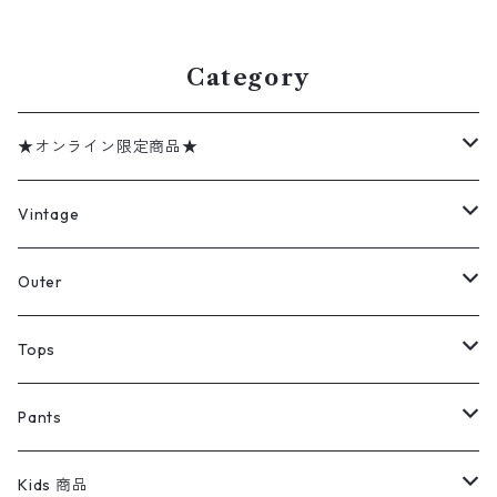
w60617
w60529
Category
★オンライン限定商品★
ミリタリーデッドストック
Vintage
アウター
Jacket
Outer
デニムジャケット
トップス
Tee
コート
Tops
ミリタリージャケット
半袖シャツ
パンツ
Sweat Shirts
デニムジャケット
Tシャツ
Pants
スイングトップ
長袖シャツ
デニムパンツ
REVERSE WEAVE
レディース
Pants
ミリタリージャケット
長袖シャツ
デニムパンツ
Kids 商品