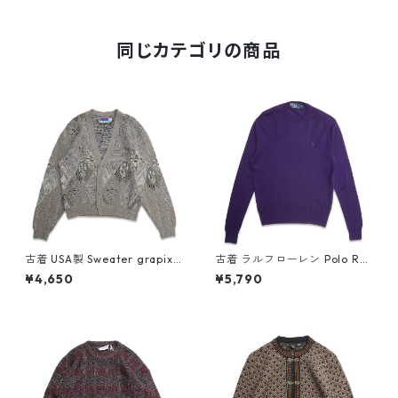
0205
同じカテゴリの商品
古着 USA製 Sweater grapix
古着 ラルフローレン Polo Ral
総柄 カーディガン セーター 表
ph Lauren ワンポイント ウー
¥4,650
¥5,790
記：L gd408538n w60214
ルセーター パープル 表記：M
gd408540n w60214