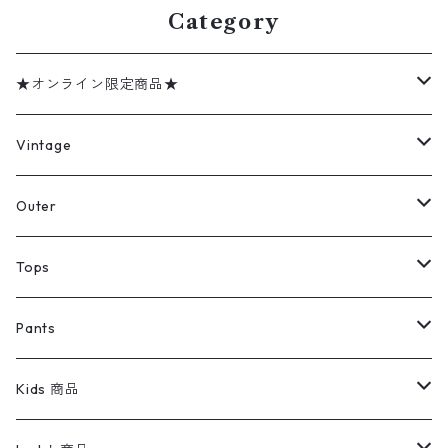
Category
★オンライン限定商品★
ミリタリーデッドストック
Vintage
アウター
Jacket
Outer
デニムジャケット
トップス
Tee
コート
Tops
ミリタリージャケット
半袖シャツ
パンツ
Sweat Shirts
デニムジャケット
Tシャツ
Pants
スイングトップ
長袖シャツ
デニムパンツ
REVERSE WEAVE
レディース
Pants
ミリタリージャケット
長袖シャツ
デニムパンツ
Kids 商品
カバーオール
Tシャツ・ロンT
ミリタリーパンツ
アウター
ブランドシャツ
501,505