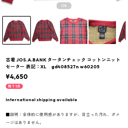
1
/6
古着 JOS.A.BANK タータンチェック コットンニット
セーター 表記：XL gd408527n w60205
¥4,650
残り1点
International shipping available
■説明：全体的に使用感がありますが、目立った汚れ、ダメ
ージはありません。