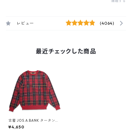
通報する
レビュー
(4064)
最近チェックした商品
古着 JOS.A.BANK タータンチ
ェック コットンニット セータ
¥4,650
ー 表記：XL gd408527n w6