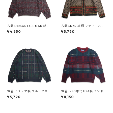
古着 Damon TALL MAN 総柄
古着 SKYR 総柄 レディース ウ
コットン ウール ニット セータ
ール カーディガン セーター 表
¥4,650
¥5,790
ー 表記：2XLT gd408552n
記：S gd408539n w60214
w60216
古着 イタリア製 ブルックスブ
古着 〜80年代 USA製 ペンド
ラザーズ Brooks brothers ウ
ルトン PENDLETON ウールニ
¥5,790
¥8,150
ールニット セーター チェック
ット セーター 総柄 表記：S
表記：XL gd408553n w602
gd408578n w60218
16