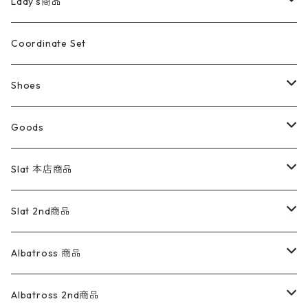
キッズ
Shirts
スウィングトップ
半袖シャツ
ミリタリーパンツ
Vintage
Lady's商品
アウトドア
ポロシャツ
ワークパンツ
トップス
ストライプシャツ
バギーズデニム
アウター
Tops
ライフスタイル雑貨
Ladies
アウトドアナイロンジャケット
ポロシャツ
チノパンツ
Tops
Tシャツ
Coordinate Set
ウールジャケット
スウェット・トレーナー
コーデュロイパンツ
ボトムス
コーデュロイシャツ
フレアデニム
トップス
Pants
ラグ・ブランケット
ブランド
Sweater
スポーツナイロンジャケット
スウェット・パーカ
イージーパンツ
Pants
ブラウス／シャツ／デザイントップス
Shoes
コート
パーカー
スウェットパンツ
ワンピース
スウェードシャツ
ブラックデニム
ボトムス
ラルフローレン
プリントスウェット
長袖
Goods
ワークジャケット
ベスト
スラックス
ベスト／キャミソール
22cm以下
Goods
ナイロンジャケット
セーター・カーディガン
ジャージパンツ
ウールシャツ
ワンピース
リーバイス
ロゴスウェット
半袖
Military
テーラードジャケット
セーター・カーディガン
ワークパンツ
スウェット
22.5cm
バンダナ
Slat 本店商品
ダウンジャケット・ベスト
スラックス
リネンシャツ
ロンパース
エルエルビーン
無地スウェット
アランセーター
ウールジャケット
フリース
コーデュロイパンツ
ニット
23cm
Outer
Slat 2nd商品
ベスト
オーバーオール・つなぎ
柄シャツ
アディダス
キャラスウェット
ウールセーター
ダウンジャケット
オーバーオール・つなぎ
ジャケット
23.5cm
Tee
アウター
Albatross 商品
コーチジャケット
チノパン
ワークシャツ
ナイキ
REVERSE WEAVE
コットン
ハンティングジャケット
レザージャケット
ショーツ
スカート
24cm
Shirts
長袖シャツ
Vintage sweater
Albatross 2nd商品
フリースジャケット・ベスト